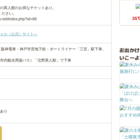
の異人館のお得なチケットあり。
ください。
35
n.net/index.php?id=86
ャル（公式）サイトへ
お出か
・阪神電車・神戸市営地下鉄・ポートライナー「三宮」駅下車、
いこーよ
市内観光周遊バス）「北野異人館」で下車
あり