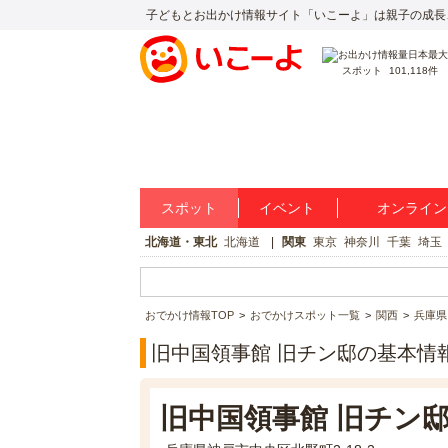
子どもとお出かけ情報サイト「いこーよ」は親子の成長
スポット
101,118件
スポット
イベント
オンライン
北海道・東北
北海道
関東
東京
神奈川
千葉
埼玉
おでかけ情報TOP
おでかけスポット一覧
関西
兵庫県
旧中国領事館 旧チン邸の基本情
旧中国領事館 旧チン