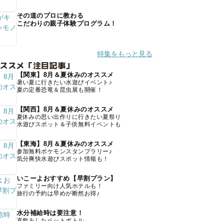
その道のプロに教わる
こだわりの親子体験プログラム！
特集をもっと見る
オススメ「注目記事」
【関東】8月＆夏休みのオススメ
暑い夏に行きたい水遊びイベント♪
夏の定番恐竜＆昆虫展も開催！
【関西】8月＆夏休みのオススメ
夏休みの思い出作りに行きたい夏祭り
水遊びスポット＆子供無料イベントも
【東海】8月＆夏休みのオススメ
参加無料ポケモンスタンプラリー♪
気分爽快水遊びスポット情報も！
いこーよおすすめ【早割プラン】
ファミリー向け人気ホテルも！
旅行の予約は早めが断然お得♪
水分補給時は要注意！
直飲みしたペットボトル、