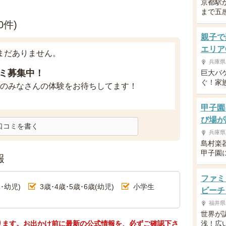
京都駅
まで五
件)
親子で
エリア
まだありません。
兵庫県
ミ募集中！
巨大バ
ぐ！家
のみなさんの体験をお待ちしてます！
甲子園
び場が
口コミを書く
兵庫県
島村楽
甲子園
報
ファミ
･幼児)
3歳･4歳･5歳･6歳(幼児)
小学生
ビーチ
福井県
世界が
ります。お出かけ前に最新の公式情報を、必ずご確認下さ
浅！広