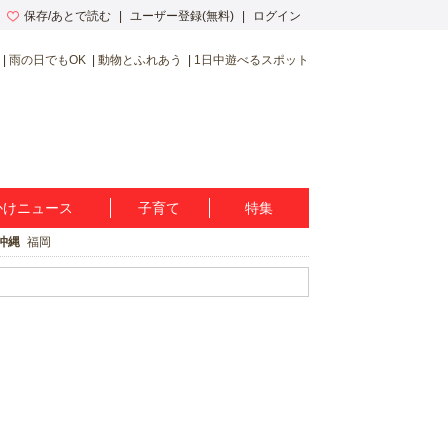
保存/あとで読む
ユーザー登録(無料)
ログイン
雨の日でもOK
動物とふれあう
1日中遊べるスポット
かけニュース
子育て
特集
沖縄
福岡