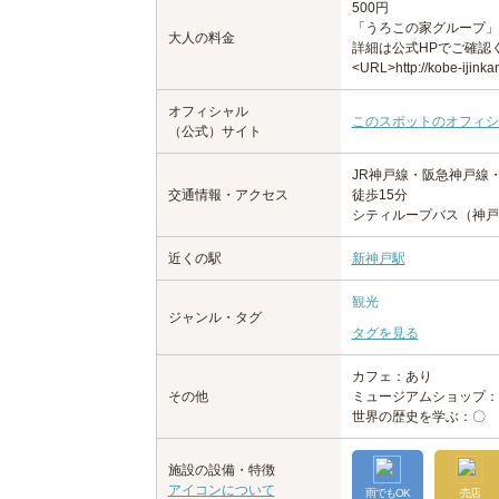
500円
「うろこの家グループ」
大人の料金
詳細は公式HPでご確認
<URL>http://kobe-ijinka
オフィシャル
このスポットのオフィシ
（公式）サイト
JR神戸線・阪急神戸線
交通情報・アクセス
徒歩15分
シティループバス（神戸
近くの駅
新神戸駅
観光
ジャンル・タグ
タグを見る
カフェ：あり
その他
ミュージアムショップ：
世界の歴史を学ぶ：〇
施設の設備・特徴
アイコンについて
雨でもOK
売店