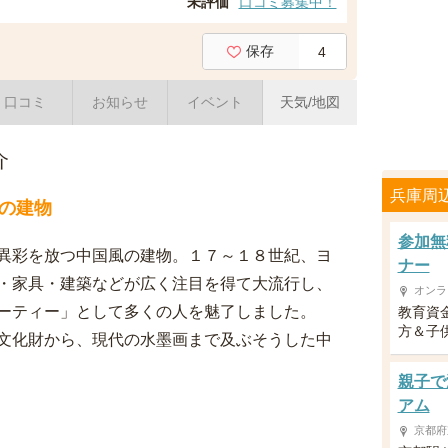
未評価
口コミ募集中！
保存
4
口コミ
お知らせ
イベント
天気/地図
介
兵庫周
の建物
参加無
異彩を放つ中国風の建物。１７～１８世紀、ヨ
ナー
・家具・建築などが広く注目を得て大流行し、
オンラ
ーティー」として多くの人を魅了しました。
教育資
方＆子供
文化財から、現代の水墨画まで及ぶそうした中
親子で
アム
京都府