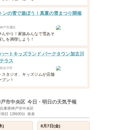
0トンの雪で遊ぼう！真夏の雪まつり開催
神戸市灘区
ひんやり！家族みんなで雪あそ
探しを満喫しよう！
ハートキッズランド パークタウン加古川
テラス
加古川市
トスタジオ、キッズジムが店舗
ープン！
神戸市中央区
今日・明日の天気予報
兵庫県神戸市中央区
月06日 12時00分
発表
木)
8月7日(金)