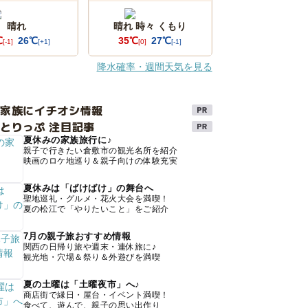
晴れ
晴れ 時々 くもり
℃
26℃
35℃
27℃
[-1]
[+1]
[0]
[-1]
降水確率・週間天気を見る
け家族にイチオシ情報
とりっぷ 注目記事
夏休みの家族旅行に♪
親子で行きたい倉敷市の観光名所を紹介
映画のロケ地巡り＆親子向けの体験充実
夏休みは「ばけばけ」の舞台へ
聖地巡礼・グルメ・花火大会を満喫！
夏の松江で「やりたいこと」をご紹介
7月の親子旅おすすめ情報
関西の日帰り旅や週末・連休旅に♪
観光地・穴場＆祭り＆外遊びを満喫
夏の土曜は「土曜夜市」へ♪
商店街で縁日・屋台・イベント満喫！
食べて、遊んで、親子の思い出作り