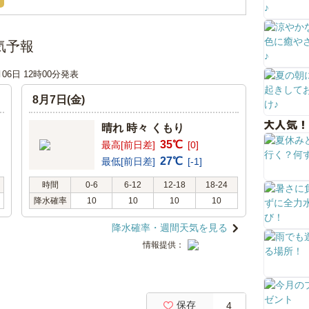
気予報
月06日 12時00分発表
8月7日(金)
大人気！
晴れ 時々 くもり
35℃
最高[前日差]
[0]
27℃
最低[前日差]
[-1]
時間
0-6
6-12
12-18
18-24
降水確率
10
10
10
10
降水確率・週間天気を見る
情報提供：
保存
4