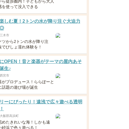
から徒歩圏内！子どもから大人
感を使って没入できる
楽しむ夏！2トンの水が降り注ぐ大迫力
◎
三木市
ケツから2トンの水が降り注
族でびしょ濡れ体験を！
にOPEN！音と楽器がテーマの屋内あそ
誕生♪
西宮市
器がプロデュース！ららぽーと
に話題の遊び場が誕生
リーにぴったり！遠浅で広々遊べる透明
！
大飯郡高浜町
認めたきれいな海！しかも遠
い砂浜で色々遊べる！