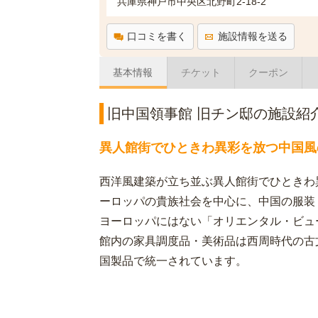
兵庫県神戸市中央区北野町2-18-2
口コミを書く
施設情報を送る
基本情報
チケット
クーポン
旧中国領事館 旧チン邸の施設紹
異人館街でひときわ異彩を放つ中国風
西洋風建築が立ち並ぶ異人館街でひときわ
ーロッパの貴族社会を中心に、中国の服装
ヨーロッパにはない「オリエンタル・ビュ
館内の家具調度品・美術品は西周時代の古
国製品で統一されています。