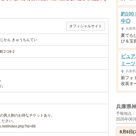
約10
中◎
オフィシャルサイト
兵庫県
夏でも
じかん きゅうちんてい
び＆宝
-18-2
ピュア
ミーツ
兵庫県
新フォ
月）
改装オ
月）
兵庫県
予報地点：
の異人館のお得なチケットあり。
2026年08
ください。
n.net/index.php?id=86
8月6日(