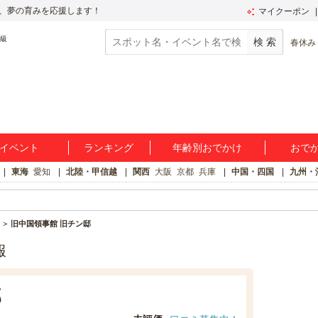
、夢の育みを応援します！
マイクーポン
春休み
イベント
ランキング
年齢別おでかけ
おで
東海
愛知
北陸・甲信越
関西
大阪
京都
兵庫
中国・四国
九州・
旧中国領事館 旧チン邸
報
邸