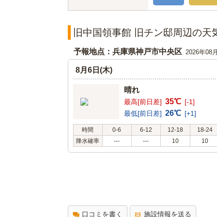
旧中国領事館 旧チン邸周辺の天
予報地点：兵庫県神戸市中央区
2026年08
8月6日(木)
晴れ
35℃
最高[前日差]
[-1]
26℃
最低[前日差]
[+1]
時間
0-6
6-12
12-18
18-24
降水確率
---
---
10
10
口コミを書く
施設情報を送る