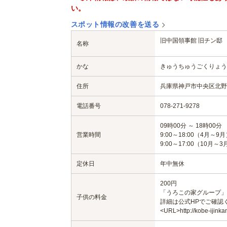
い。
スポット情報の改善を送る
旧中国領事館 旧チン邸
名称
かな
きゅうちゅうごくりょう
住所
兵庫県神戸市中央区北野町2
電話番号
078-271-9278
09時00分 ～ 18時00分
営業時間
9:00～18:00（4月～9
9:00～17:00（10月～3
定休日
年中無休
200円
「うろこの家グループ」
子供の料金
詳細は公式HPでご確認
<URL>http://kobe-ijinka