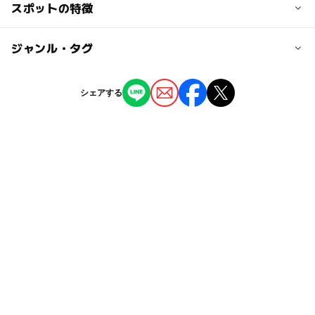
交通アクセス
スポットの特徴
【車】
●高速をご利用の場合、
◯
ー
駐車場あり
ジャンル・タグ
駅から近い
阪神高速湾岸線湾岸舞洲を出て此花大橋を渡る。
●国道をご利用の場合、
ー
ー
授乳室あり
託児所
ジャンル
国道43号線 梅香交差点を西（USJ方面）に直進、此花大
シェアする
橋を渡る。
スポーツ施設
ー
ー
雨でもOK
ベビーカーOK
南港（咲洲）方面からは夢咲トンネルを通過し、夢舞大橋
を渡る。
タグ
ー
ー
食事持込OK
レストラン
【電車】
舞洲
冬休み2025-2026
野球場
春休み2027
●JR環状線「西九条駅」下車、市営バスに乗換え、81系
ー
◯
売店
オムツ交換台
夏休み2026
夜まで遊べる
ナイター
外遊び
統 舞洲スポーツアイランド行
西九条からバス（35分）
ドライブ
野球観戦
天然芝
シルバーウィーク2026
●JR環状線「西九条駅」でJRゆめ咲線へ乗換え、「桜島
大阪市営地下鉄中央線
秋のお出かけ2026
駅」下車、舞洲アクティブバス（2系統）に乗換え「桜島
駅」からバス（15分）
スタジアム
朝から遊べる
●大阪市営地下鉄
「中央線コスモスクエア駅」下車、コスモドリームライン
南港ポートタウン線(ニュートラム)
（3系統）に乗換え、コスモスクエアからバス（20分）