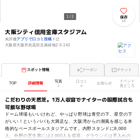
1 / 2
保存
13
大阪シティ信用金庫スタジアム
未評価
アプリで口コミ投稿！
大阪府大阪市此花区北港緑地2-3-142
スポット情報
クーポン
チケット
イベント
写真
口コミ
TOP
詳細情報
お知らせ
見どころ
2
0
こだわりの天然芝。1万人収容でナイターの国際試合も
可能な野球場
ドーム球場もいいけれど、やっぱり野球は青空の下、星空の下
がいい！というパパも大満足な、大阪湾からの潮風を感じる本
格的なベースボールスタジアムです。内野スタンドに8,000
人、外野の芝生席には2,000人を収容。グラウンドは手入れの