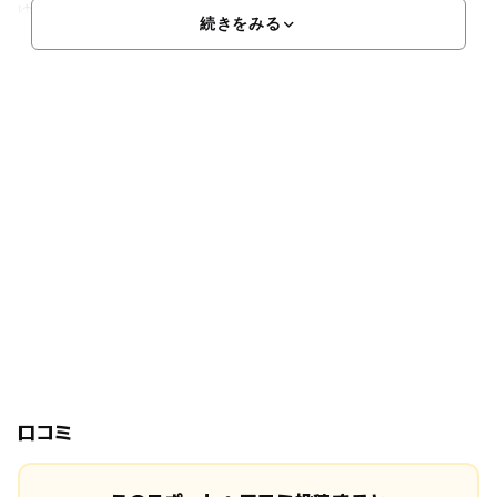
ゆきとどいた天然芝。黒土と砂50％ずつの混合土の下
続きをみる
口コミ