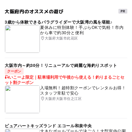
GW(ゴールデンウィーク)2027
芝生広場
大阪府内のオススメの遊び
近くの駅
3歳から体験できるパラグライダーで大阪湾の風を堪能♪
コスモスクエア駅
夏休みに特別体験！手ぶらOKで気軽！市内
から車で約30分と便利
大阪府大阪市此花区
トレードセンター前駅
駐車場詳細
球場横 駐車場を利用
大阪市内～約30分！リニューアルで綺麗な海釣りスポット
※駐車料金精算時、紙幣は千円札しか使用できません。
クーポン
🎣いこーよ限定｜駐車場利用で午後から使える！釣りまるごとセ
ット割クーポン
入場無料！超特割クーポンでレンタルお得！
スタッフ常駐で安心
大阪府大阪市住之江区
ピュアハートキッズランド エコール和泉中央
大きなボールプールで泳ごう！大型室内公園