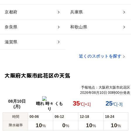
京都府
兵庫県
奈良県
和歌山県
滋賀県
近くのスポットを探す
大阪府大阪市此花区の天気
予報地点：大阪府大阪市此花区
2026年08月10日 00時00分発表
08月10日
35
25
晴れ 時々 くも
℃
[+1]
℃
[-3]
(月)
り
時間
00-06
06-12
12-18
18-24
10
0
10
10
降水確率
%
%
%
%