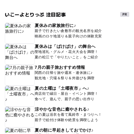
いこーよとりっぷ 注目記事
夏休みの家族旅行に♪
親子で行きたい倉敷市の観光名所を紹介
映画のロケ地巡り＆親子向けの体験充実
夏休みは「ばけばけ」の舞台へ
聖地巡礼・グルメ・花火大会を満喫！
夏の松江で「やりたいこと」をご紹介
7月の親子旅おすすめ情報
関西の日帰り旅や週末・連休旅に♪
観光地・穴場＆祭り＆外遊びを満喫
夏の土曜は「土曜夜市」へ♪
商店街で縁日・屋台・イベント満喫！
食べて、遊んで、親子の思い出作り
涼やかな音色に癒やされる♪
この夏は浴衣を着て風鈴市・まつりへ！
親子で絵付け体験や絶景を満喫しよう
夏の朝に早起きしておでかけ♪