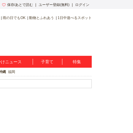
保存/あとで読む
ユーザー登録(無料)
ログイン
雨の日でもOK
動物とふれあう
1日中遊べるスポット
かけニュース
子育て
特集
沖縄
福岡