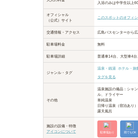
大人の料金
入浴のみは中学生以上60
オフィシャル
このスポットのオフィシ
（公式）サイト
交通情報・アクセス
広島バスセンターから広
駐車場料金
無料
駐車場詳細
普通車14台、大型車4台
温泉・銭湯
ホテル・旅
ジャンル・タグ
タグを見る
温泉施設の備品：シャン
ル、ドライヤー
その他
単純温泉
日帰り温泉（宿泊あり）
露天風呂
施設の設備・特徴
アイコンについて
駐車場あり
雨でもOK