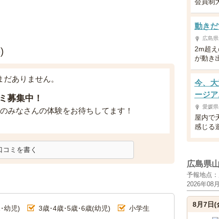
会員制
動きだ
広島県
2m超
)
が動き
まだありません。
今、大
ージア
ミ募集中！
愛媛県
のみなさんの体験をお待ちしてます！
屋内で
感じる
口コミを書く
広島県
予報地点：
2026年08
8月7日(
･幼児)
3歳･4歳･5歳･6歳(幼児)
小学生