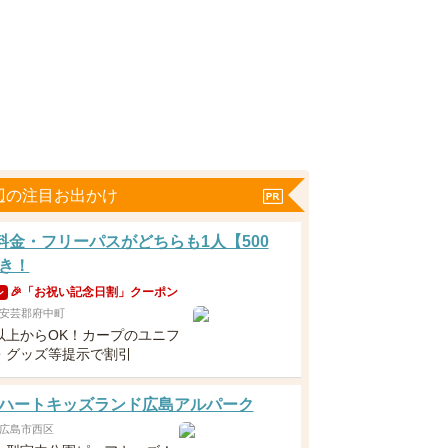
辺の注目お出かけ
分料金・フリーパスがどちらも1人【500
き！
🎉「お祝い記念日割」クーポン
ン
安芸郡府中町
以上からOK！カープのユニフ
・グッズ等提示で割引
ハートキッズランド広島アルパーク
広島市西区