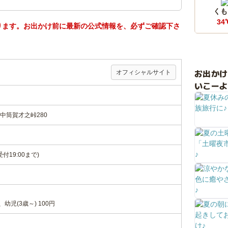
くも
34
ります。お出かけ前に最新の公式情報を、必ずご確認下さ
お出か
オフィシャルサイト
いこーよ
中筒賀才之峠280
受付19:00まで)
幼児(3歳～) 100円