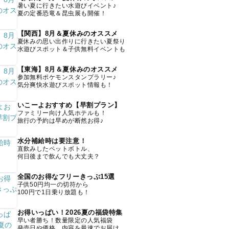
暑い夏に行きたい水遊びイベント♪
夏の定番恐竜＆昆虫展も開催！
【関西】8月＆夏休みのオススメ
夏休みの思い出作りに行きたい夏祭り
水遊びスポット＆子供無料イベントも
【東海】8月＆夏休みのオススメ
参加無料ポケモンスタンプラリー♪
気分爽快水遊びスポット情報も！
いこーよおすすめ【早割プラン】
ファミリー向け人気ホテルも！
旅行の予約は早めが断然お得♪
水分補給時は要注意！
直飲みしたペットボトル、
何日後まで飲んでも大丈夫？
全国のお得なフリーきっぷ15選
子供50円均一の切符から
100円で1日乗り放題も！
お得いっぱい！2026夏の福袋特集
早い者勝ち！数量限定の人気福袋
発売日や価格、内容を最速でお届け