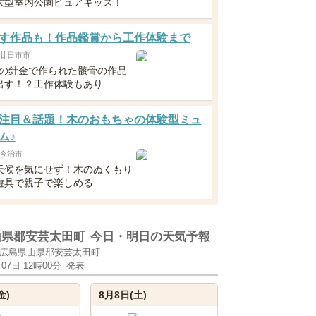
大型室内公園ピュアキッズ！
す作品も！作品鑑賞から工作体験まで
廿日市市
えの針金で作られた骸骨の作品
出す！？工作体験もあり
注目＆話題！木のおもちゃの体験型ミュ
ム♪
今治市
天候を気にせず！木のぬくもり
遊具で親子で楽しめる
山県郡安芸太田町
今日・明日の天気予報
広島県山県郡安芸太田町
月07日 12時00分
発表
金)
8月8日(土)