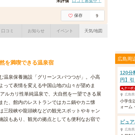
未評価
口コミ募集中！
保存
9
口コミ
お知らせ
イベント
天気/地図
広島周
然を満喫できる温泉宿
120
む温泉保養施設「グリーンスパつつが」。小高
円】引
よって表情を変える中国山地の山々が望めま
クーポ
るアルカリ性単純温泉で、大自然を一望できる展
広島県
小学生
また、館内のレストランではカニ鍋やカニ懐
ォーム
は三段峡や龍頭峡などの観光スポットやキャン
施設もあり、観光の拠点としても便利なお宿で
ピュア
広島県