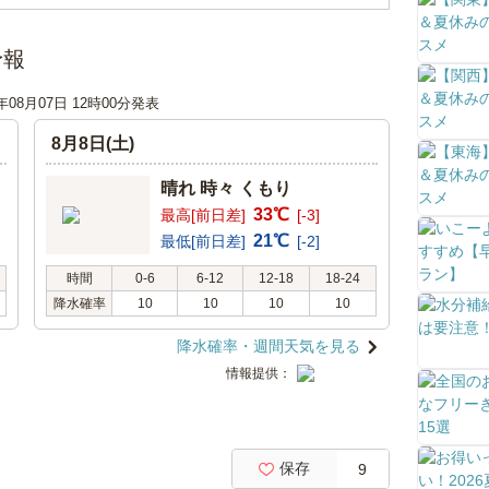
予報
6年08月07日 12時00分発表
8月8日(土)
晴れ 時々 くもり
33℃
最高[前日差]
[-3]
21℃
最低[前日差]
[-2]
時間
0-6
6-12
12-18
18-24
降水確率
10
10
10
10
降水確率・週間天気を見る
情報提供：
保存
9