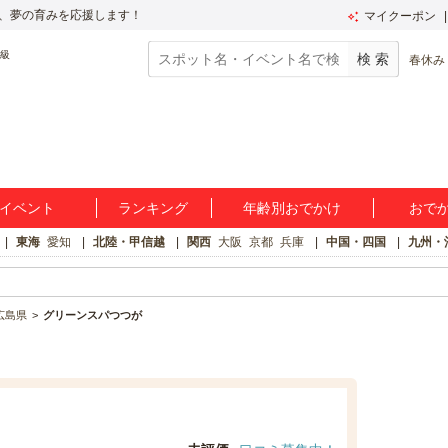
、夢の育みを応援します！
マイクーポン
春休み
イベント
ランキング
年齢別おでかけ
おで
東海
愛知
北陸・甲信越
関西
大阪
京都
兵庫
中国・四国
九州・
広島県
グリーンスパつつが