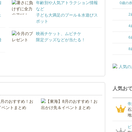
情
年齢別や人気アトラクション情報
0歳の
など
2
ェ
子ども大満足のプール＆水遊びス
ポット
4
映画チケット、ムビチケ
6
遊
限定グッズなどが当たる！
8
！
人気おで
帝
石
1
地
ピ