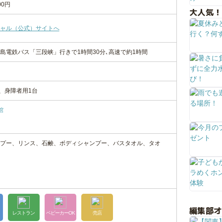
0円
大人気！
ャル（公式）サイトへ
島電鉄バス「三段峡」行きで1時間30分､高速で約1時間
、身障者用1台
館
プー、リンス、石鹸、ボディシャンプー、バスタオル、タオ
編集部
レストラン
ベビーカーOK
売店