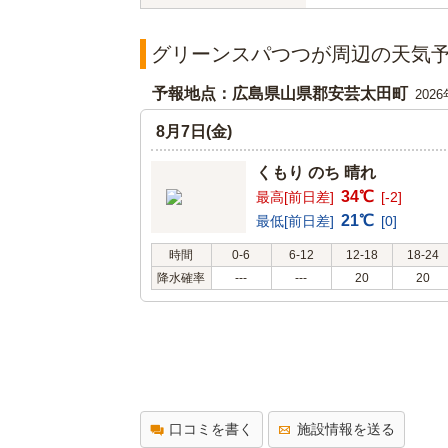
グリーンスパつつが周辺の天気
予報地点：広島県山県郡安芸太田町
202
8月7日(金)
くもり のち 晴れ
34℃
最高[前日差]
[-2]
21℃
最低[前日差]
[0]
時間
0-6
6-12
12-18
18-24
降水確率
---
---
20
20
口コミを書く
施設情報を送る