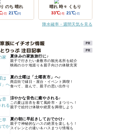
り のち 晴れ
晴れ 時々 くもり
℃
21℃
33℃
21℃
[-2]
[0]
[-3]
[-2]
降水確率・週間天気を見る
け家族にイチオシ情報
とりっぷ 注目記事
夏休みの家族旅行に♪
親子で行きたい倉敷市の観光名所を紹介
映画のロケ地巡り＆親子向けの体験充実
夏の土曜は「土曜夜市」へ♪
商店街で縁日・屋台・イベント満喫！
食べて、遊んで、親子の思い出作り
涼やかな音色に癒やされる♪
この夏は浴衣を着て風鈴市・まつりへ！
親子で絵付け体験や絶景を満喫しよう
夏の朝に早起きしておでかけ♪
親子で神秘的なハスの絶景を楽しもう！
スイレンとの違い＆ハスまつり情報も