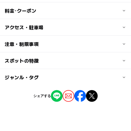
料金･クーポン
子供の料金
アクセス・駐車場
50円
小学生未満は無料
交通アクセス
注意・制限事項
電車の場合
大人の料金
渋谷駅（JR、東急東横線・田園都市線、東京メトロ銀座
スポットの特徴
日本の歴史・民俗を学ぶ：〇
100円
線・半蔵門線、京王井の頭線、副都心線）から徒歩約20分
60歳以上の人、障害のある人と付き添いの人は無料
ー
ー
駐車場あり
ジャンル・タグ
駅から近い
バスの場合
都営バス（学03 日赤医療センター行き、54番のりば）
「国学院大学前」下車徒歩2分
ー
ー
授乳室あり
託児所
ジャンル
シェアする
ハチ公バス（恵比寿・代官山循環） 「郷土博物館・文学
博物館・科学館
館」下車すぐ
◯
ー
雨でもOK
ベビーカーOK
タグ
近くの駅
ー
ー
食事持込OK
レストラン
渋谷駅
体験学習
広尾
夏休み2015
雨の日でもOK