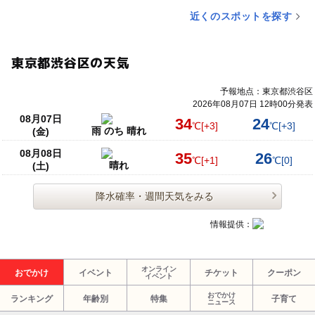
近くのスポットを探す
東京都渋谷区の天気
予報地点：東京都渋谷区
2026年08月07日 12時00分発表
08月07日
34
24
℃
[+3]
℃
[+3]
雨 のち 晴れ
(金)
08月08日
35
26
℃
[+1]
℃
[0]
晴れ
(土)
降水確率・週間天気をみる
情報提供：
オンライン
おでかけ
イベント
チケット
クーポン
イベント
おでかけ
ランキング
年齢別
特集
子育て
ニュース