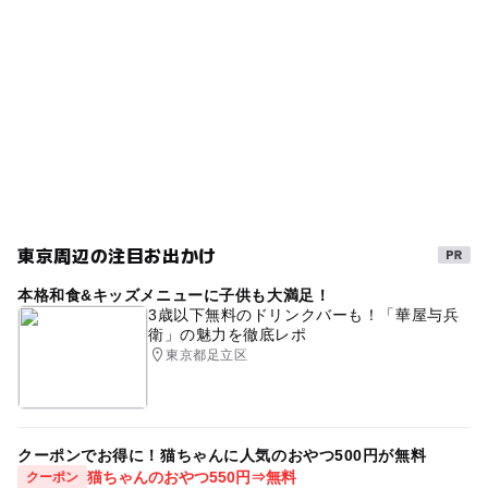
ー
◯
売店
オムツ交換台
雨でも楽しめる
東急東横線(東京都)
夏休み自由研究
広尾駅
シルバーウィーク2026
東急東横線
表参道駅
夏休み・自由研究2026
室内
雨でもOK
梅雨
東京メトロ日比谷線
春休み2027
雨でも遊べる
日本の歴史・民俗を学ぶ
郷土資料館
歴史
郷土
GW(ゴールデンウィーク)2027
雨の日おでかけ
東京周辺の注目お出かけ
夏休み2026
東京メトロ千代田線
午後から遊べる
本格和食&キッズメニューに子供も大満足！
渋谷区
文学館
歴史博物館
秋のお出かけ2026
3歳以下無料のドリンクバーも！「華屋与兵
衛」の魅力を徹底レポ
夏休み2016
出没!アド街ック天国
冬休み2025-2026
東京都足立区
渋谷
クーポンでお得に！猫ちゃんに人気のおやつ500円が無料
猫ちゃんのおやつ550円⇒無料
クーポン