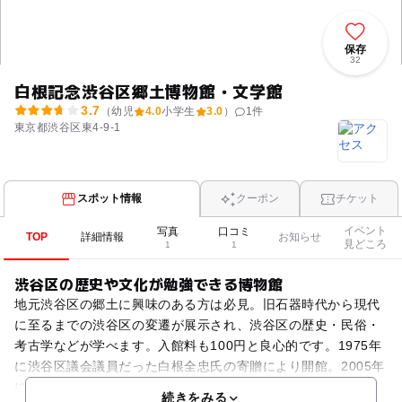
保存
32
白根記念渋谷区郷土博物館・文学館
3.7
（幼児
4.0
小学生
3.0
）
1
件
東京都渋谷区東4-9-1
スポット情報
クーポン
チケット
イベント
写真
口コミ
TOP
詳細情報
お知らせ
見どころ
1
1
渋谷区の歴史や文化が勉強できる博物館
地元渋谷区の郷土に興味のある方は必見。旧石器時代から現代
に至るまでの渋谷区の変遷が展示され、渋谷区の歴史・民俗・
考古学などが学べます。入館料も100円と良心的です。1975年
に渋谷区議会議員だった白根全忠氏の寄贈により開館。2005年
には新たに渋谷区にゆかりのある作家を紹介する文
続きをみる