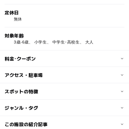
定休日
無休
対象年齢
3歳-6歳、 小学生、 中学生･高校生、 大人
料金･クーポン
子供の料金
アクセス・駐車場
入場料無料
交通アクセス
スポットの特徴
大人の料金
電車の場合：JR関西空港線または南海空港線りんくうタウ
入場料無料
ン駅直結
◯
◯
駐車場あり
ジャンル・タグ
駅から近い
車の場合：阪神高速湾岸線泉佐野南出口、関西空港自動車
道泉佐野ICより約5分
◯
ー
授乳室あり
託児所
ジャンル
この施設の紹介記事