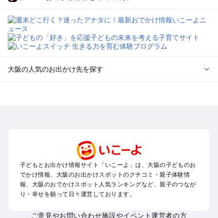
大阪の人気のお出かけ先を探す
大阪のエリアからプール子ども連れのお出かけスポット
を探す
堺・大阪南部（岸和田・関西空港・泉南）のプールお出かけ
高槻・吹田・豊中・茨木・箕面・枚方・伊丹空港のプールお出
かけ
梅田・キタ・淀屋橋・本町・福島のプールお出かけ
東大阪・八尾・寝屋川・守口・門真のプールお出かけ
子どもとお出かけ情報サイト「いこーよ」は、大阪の子どものお
大阪ベイエリア（USJ・南港）のプールお出かけ
でかけ情報、大阪のお出かけスポットのクチコミ・親子体験情
なんば・心斎橋・道頓堀・四ツ橋・ミナミのプールお出かけ
報、大阪のおでかけスポット人気ランキングなど、親子のつなが
天王寺・阿倍野・上本町・長居のプールお出かけ
り・幸せを願って日々運営しております。
大阪城・京橋・鶴見緑地のプールお出かけ
新大阪・江坂・十三のプールお出かけ
ご意見やお問い合わせ
施設やイベント運営者の方