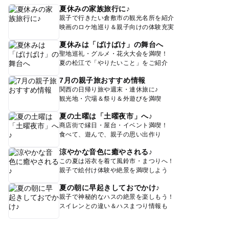
夏休みの家族旅行に♪
親子で行きたい倉敷市の観光名所を紹介
映画のロケ地巡り＆親子向けの体験充実
夏休みは「ばけばけ」の舞台へ
聖地巡礼・グルメ・花火大会を満喫！
夏の松江で「やりたいこと」をご紹介
7月の親子旅おすすめ情報
関西の日帰り旅や週末・連休旅に♪
観光地・穴場＆祭り＆外遊びを満喫
夏の土曜は「土曜夜市」へ♪
商店街で縁日・屋台・イベント満喫！
食べて、遊んで、親子の思い出作り
涼やかな音色に癒やされる♪
この夏は浴衣を着て風鈴市・まつりへ！
親子で絵付け体験や絶景を満喫しよう
夏の朝に早起きしておでかけ♪
親子で神秘的なハスの絶景を楽しもう！
スイレンとの違い＆ハスまつり情報も