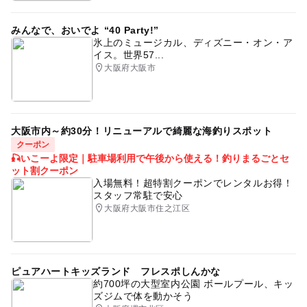
親子
グルメ
家族
駅から近い
家族連れ
ショッピングモール
ゴールデンウィーク2016
みんなで、おいでよ “40 Party!”
氷上のミュージカル、ディズニー・オン・ア
三連休
子連れOK
雨の日おでかけ
雨でも遊べる
イス。世界57...
大阪府大阪市
レジャーランド
ショッピングも楽しめる
レジャー施設
大阪市内～約30分！リニューアルで綺麗な海釣りスポット
クーポン
🎣いこーよ限定｜駐車場利用で午後から使える！釣りまるごとセ
ット割クーポン
入場無料！超特割クーポンでレンタルお得！
スタッフ常駐で安心
大阪府大阪市住之江区
ピュアハートキッズランド フレスポしんかな
約700坪の大型室内公園 ボールプール、キッ
ズジムで体を動かそう