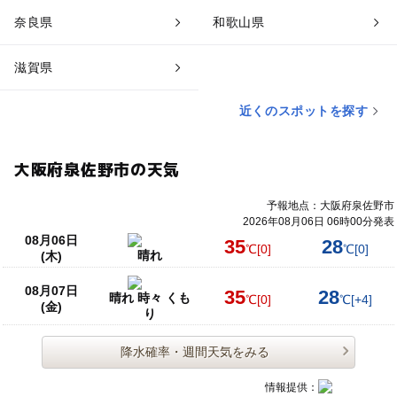
奈良県
和歌山県
滋賀県
近くのスポットを探す
大阪府泉佐野市の天気
予報地点：大阪府泉佐野市
2026年08月06日 06時00分発表
08月06日
35
28
℃
[0]
℃
[0]
晴れ
(木)
08月07日
35
28
晴れ 時々 くも
℃
[0]
℃
[+4]
(金)
り
降水確率・週間天気をみる
情報提供：