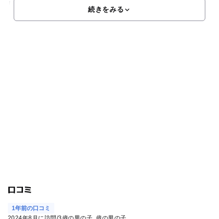
しめる施設です。りんくうプレミアム・アウトレット、ニ
続きをみる
口コミ
1年前の口コミ
2024年8月に訪問
/
3歳の男の子
歳の男の子