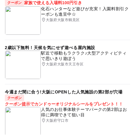
家族で使える入場料100円引き
クーポン
大観覧車
夏休み・自由研究2026
ボーリング
化石ハンターなど遊びが充実！入園料割引ク
ーポンも進呈中☆
子連れ
食を楽しむ
屋内
2014年夏休み特集
大阪府大阪市鶴見区
ランチ
観覧車
泉陽興業株式会社
GW2016
駐車場あり
秋のお出かけ2026
親子連れ
2歳以下無料！天候を気にせず遊べる屋内施設
授乳室あり
南海本線
夏休み2015
午後から遊べる
駅近で移動もラクラク♪大型アクティビティ
で思いきり遊ぼう
アミューズメント施設
子ども連れ
gw2015
大阪府大阪市天王寺区
GW(ゴールデンウィーク)2016
夏休み2014
関空・泉佐野・岬
テンピンボーリング場
屋内遊戯場
屋内遊び場
南海本線(大阪府)
遊園地・テーマパーク
今週まだ間に合う!大阪にOPENした人気施設の第2部が穴場
クーポン
室内遊技場
室内施設
テーマあり
日帰り
クーポン提示でカンドゥーオリジナルシールをプレゼント！！
人気のお仕事体験テーマパークの第2部はお
ボウリング場
アウトレット
室内
得に満喫できて狙い目
大阪府守口市
十柱戯(じゅっちゅうぎ
GW(ゴールデンウィーク)2027