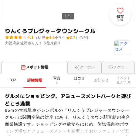
1 / 9
保存
279
りんくうプレジャータウンシークル
4.1
（幼児
4.5
小学生
2.7
）
7
件
大阪府泉佐野市りんくう往来南3
スポット情報
クーポン
チケット
イベント
写真
口コミ
TOP
詳細情報
お知らせ
見どころ
9
7
グルメにショッピング、アミューズメントパークと遊び
どころ満載
85ｍの大観覧車がシンボルの「りんくうプレジャータウンシー
クル」は関西空港の対岸 にあり、りんくうタウン駅直結の複合
商業施設です。ショッピングや飲食をはじめ、岩塩温泉やボウ
リング場などアミューズメントも充実しておりファミリーで楽