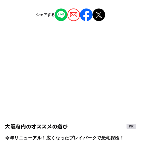
ショッピング
レストラン・カフェ
近くの駅
◯
◯
雨でもOK
ベビーカーOK
【全国】子供が遊べるアウトレットモール11
りんくうタウン駅
シェアする
選 関東・関西も多数
タグ
ー
◯
食事持込OK
レストラン
2024年11月6日
羽倉崎駅
GW(ゴールデンウィーク)2015
ベビーカーOK
◯
◯
売店
オムツ交換台
テンピンボウリング
GW
雨の日でもOK
駐車場詳細
平日30分100円、休日20分100円（最初の１時間無料）
テーマパークのイベント
お正月2026
子供連れ
※シークル内店舗2,000円以上のお買い上げで、最大3時間
遊び場
屋内遊園あり
夏休み2016
ボーリング場
無料（ただし店舗によって異なる）
おむつ交換台あり
子連れお出かけ
bowling
インドア
温泉+アミューズメント
lunch
室内テーマパーク
雨の日おすすめ
シルバーウィーク2026
レジャー
ボウリング
関西国際空港
夏休み2026
旅行
ファミリー
大阪府内のオススメの遊び
雨でも楽しめる
ペットショップ
泉陽興業
今年リニューアル！広くなったプレイパークで恐竜探検！