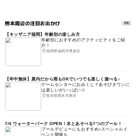
ドライブ
土に触れる
冬休み2025-2026
のんびりする
自然で遊ぶ
夏休み2026
熊本周辺の注目お出かけ
バーベキュー(BBQ)
【キッザニア福岡】年齢別の楽しみ方
年齢別におすすめのアクティビティをご紹
介！
福岡県福岡市博多区
【年中無休】屋内だから雨もOKでいつでも楽しく遊べる♪
ゲームセンターにおみくじ？あそびタウンに
は楽しいがいっぱい☆
熊本県熊本市東区
7/4 ウォーターパーク OPEN！水とあそべる7つのプール！
プールデビューにもおすすめ♪スペシャルイ
ベント開催も