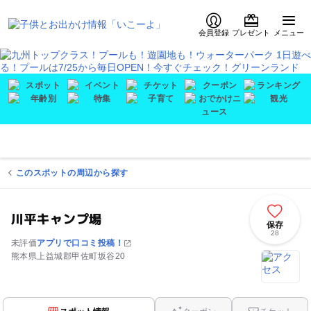
会員登録
プレゼント
メニュー
このスポットの周辺から探す
川平キャンプ場
保存
28
未評価
アプリで口コミ投稿！
熊本県上益城郡甲佐町坂谷20