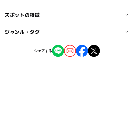
大人の料金
スポットの特徴
キャンプ用テント 1張1,200円
他要問い合わせ
ー
ー
駐車場あり
ジャンル・タグ
駅から近い
ー
ー
授乳室あり
託児所
ジャンル
シェアする
キャンプ場
バーベキュー
ー
ー
雨でもOK
ベビーカーOK
タグ
◯
ー
食事持込OK
レストラン
GW(ゴールデンウィーク)2027
春休み2027
ー
ー
売店
オムツ交換台
川遊びができるバーベキュー場
散策
自然豊か
自然観察
暑い日でもOK
シルバーウィーク2026
川遊び2026
アウトドア派
外遊び
デイキャンプ
秋のお出かけ2026
アウトドア
涼しい
虫捕り