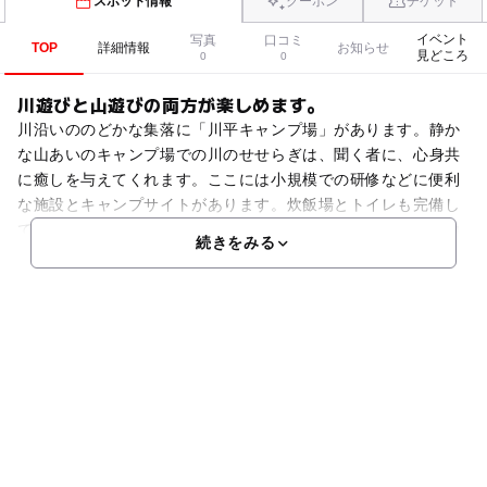
スポット情報
クーポン
チケット
イベント
写真
口コミ
TOP
詳細情報
お知らせ
見どころ
0
0
川遊びと山遊びの両方が楽しめます。
川沿いののどかな集落に「川平キャンプ場」があります。静か
な山あいのキャンプ場での川のせせらぎは、聞く者に、心身共
に癒しを与えてくれます。ここには小規模での研修などに便利
な施設とキャンプサイトがあります。炊飯場とトイレも完備し
ています。川のほとりに広がるキャンプ場なので、川遊びと山
続きをみる