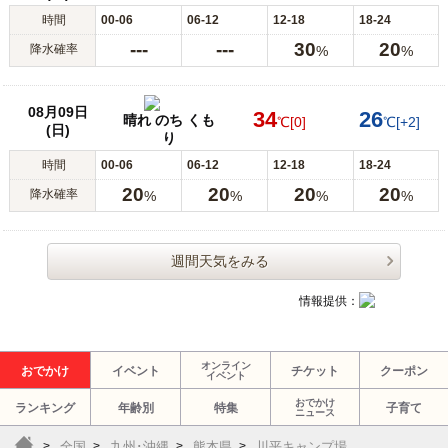
時間
00-06
06-12
12-18
18-24
---
---
30
20
降水確率
%
%
08月09日
34
26
晴れ のち くも
℃
[0]
℃
[+2]
(日)
り
時間
00-06
06-12
12-18
18-24
20
20
20
20
降水確率
%
%
%
%
週間天気をみる
情報提供：
オンライン
おでかけ
イベント
チケット
クーポン
イベント
おでかけ
ランキング
年齢別
特集
子育て
ニュース
全国
九州･沖縄
熊本県
川平キャンプ場