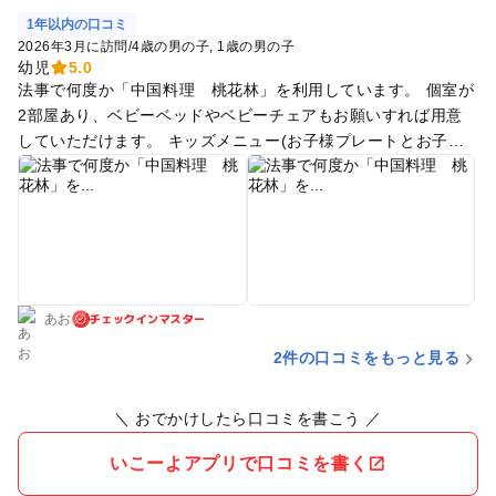
1年以内の口コミ
2026年3月に訪問
/
4歳の男の子
1歳の男の子
幼児
5.0
法事で何度か「中国料理 桃花林」を利用しています。 個室が
2部屋あり、ベビーベッドやベビーチェアもお願いすれば用意
していただけます。 キッズメニュー(お子様プレートとお子様
セットの2種)はありますが中華なので、年齢的に早かったり、
食べられないものが多いと子供の食べるものの選択肢がかなり
狭まるため持ち込みが必要になります。 ジュースは子供用のコ
ップにストローで出していただきました。 大人としては美味し
く、好んでいます。 トイレは店外に出て廊下を真っ直ぐ進むと
右手にあり、多目的トイレには壁付けベビーベッドがありま
チェックインマスター
す。 ランチタイムでは上記「桃花林」と「洋食レストラン カ
あお
メリア」のみの営業で、「和食堂 山里」は休業が続いていま
2件の口コミをもっと見る
す。 祝日の利用でしたが、開店時は予約で満席になっていると
の案内でした。
＼ おでかけしたら口コミを書こう ／
いこーよアプリで口コミを書く