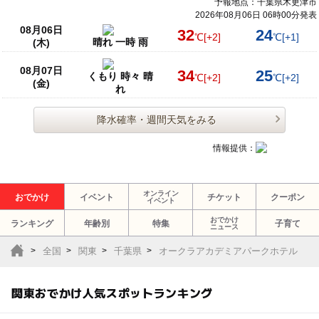
予報地点：千葉県木更津市
2026年08月06日 06時00分発表
08月06日
32
24
℃
[+2]
℃
[+1]
晴れ 一時 雨
(木)
08月07日
34
25
くもり 時々 晴
℃
[+2]
℃
[+2]
(金)
れ
降水確率・週間天気をみる
情報提供：
オンライン
おでかけ
イベント
チケット
クーポン
イベント
おでかけ
ランキング
年齢別
特集
子育て
ニュース
全国
関東
千葉県
オークラアカデミアパークホテル
関東おでかけ人気スポットランキング