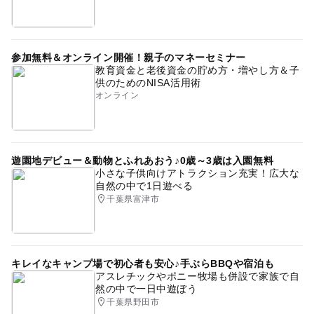
参加無料＆オンライン開催！親子のマネーセミナー
教育資金と老後資金の貯め方・増やし方＆子
供のためのNISA活用術
オンライン
遊園地デビュー＆動物とふれあおう♪0歳～3歳は入園無料
小さな子供向けアトラクション充実！広大な
自然の中で1日遊べる
千葉県富津市
キレイなキャンプ場で初心者も安心♪手ぶらBBQや宿泊も
アスレチックやポニー牧場も併設で家族で自
然の中で一日中遊ぼう
千葉県野田市