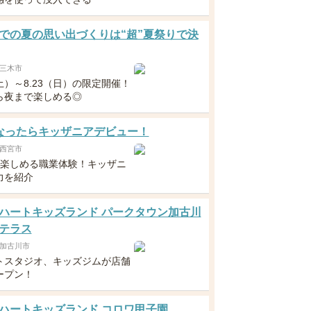
での夏の思い出づくりは“超”夏祭りで決
三木市
（土）～8.23（日）の限定開催！
ら夜まで楽しめる◎
なったらキッザニアデビュー！
西宮市
ら楽しめる職業体験！キッザニ
力を紹介
ハートキッズランド パークタウン加古川
テラス
加古川市
トスタジオ、キッズジムが店舗
ープン！
ハートキッズランド コロワ甲子園