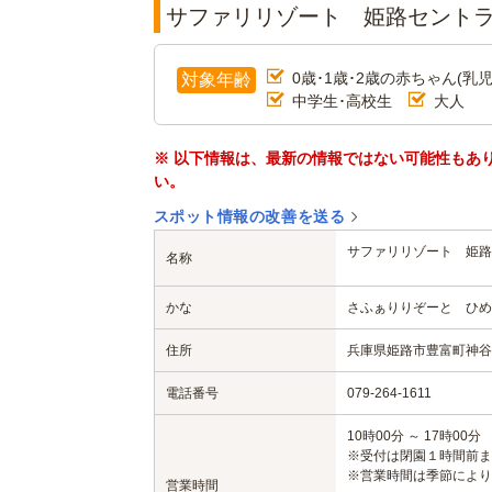
サファリリゾート 姫路セント
0歳･1歳･2歳の赤ちゃん(乳児
対象年齢
中学生･高校生
大人
※ 以下情報は、最新の情報ではない可能性もあ
い。
スポット情報の改善を送る
サファリリゾート 姫路
名称
かな
さふぁりりぞーと ひめ
住所
兵庫県姫路市豊富町神谷字
電話番号
079-264-1611
10時00分 ～ 17時00分
※受付は閉園１時間前ま
※営業時間は季節により
営業時間