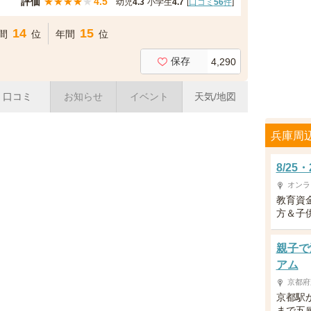
評価
★
★
★
★
★
4.5
幼児
4.3
小学生
4.7
[
口コミ
56
件
]
14
15
間
位
年間
位
保存
4,290
口コミ
お知らせ
イベント
天気/地図
兵庫周
8/2
オンラ
教育資
方＆子供
親子で
アム
京都府
京都駅
まで五