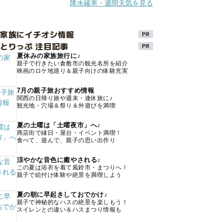
降水確率・週間天気を見る
け家族にイチオシ情報
とりっぷ 注目記事
夏休みの家族旅行に♪
親子で行きたい倉敷市の観光名所を紹介
映画のロケ地巡り＆親子向けの体験充実
7月の親子旅おすすめ情報
関西の日帰り旅や週末・連休旅に♪
観光地・穴場＆祭り＆外遊びを満喫
夏の土曜は「土曜夜市」へ♪
商店街で縁日・屋台・イベント満喫！
食べて、遊んで、親子の思い出作り
涼やかな音色に癒やされる♪
この夏は浴衣を着て風鈴市・まつりへ！
親子で絵付け体験や絶景を満喫しよう
夏の朝に早起きしておでかけ♪
親子で神秘的なハスの絶景を楽しもう！
スイレンとの違い＆ハスまつり情報も