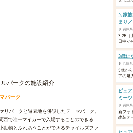
＼家族
まり／
兵庫県
7.25
日中か
3歳に
兵庫県
3歳か
アの魅
ラルパークの施設紹介
ピュア
マパーク
ミーツ
兵庫県
ファリパークと遊園地を併設したテーマパーク。
新フォ
改装オ
て、関西で唯一マイカーで入場することのできる
小動物とふれあうことができるチャイルズファ
ピュア