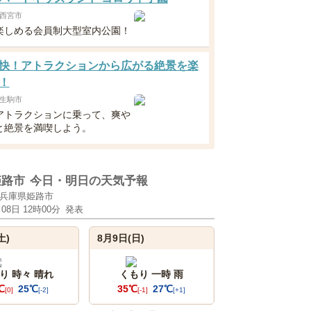
西宮市
楽しめる会員制大型室内公園！
快！アトラクションから広がる絶景を楽
！
生駒市
アトラクションに乗って、爽や
と絶景を満喫しよう。
姫路市
今日・明日の天気予報
兵庫県姫路市
月08日 12時00分
発表
土)
8月9日(日)
り 時々 晴れ
くもり 一時 雨
℃
25℃
35℃
27℃
[0]
[-2]
[-1]
[+1]