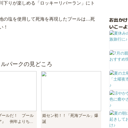
川下りが楽しめる「ロッキーリバーラン」にト
お出か
地の塩を使用して死海を再現したプールは…死
いこーよ
い！
ラルパークの見どころ
プールだ！ プール
姫セン初！！「死海プール」爆
』 例年よりち...
誕