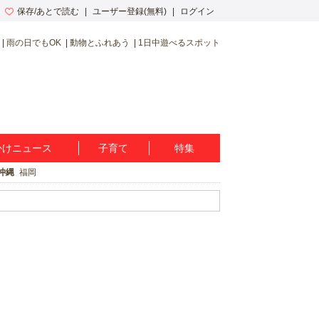
保存/あとで読む
ユーザー登録(無料)
ログイン
雨の日でもOK
動物とふれあう
1日中遊べるスポット
かけニュース
子育て
特集
沖縄
福岡