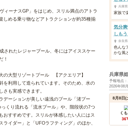
兵庫県
「ヴィーナスGP」をはじめ、スリル満点のアトラ
家族で
楽しめる乗り物などアトラクションが約35種揃
気分爽
しもう
奈良県
色んな
構成されたレジャープール、冬にはアイススケー
かな風
だ！
兵庫県
大の大型リゾートプール 【アクエリア】
予報地点：
斜を利用して造られています。そのため、水の
2026年08
しさも実感できます。
8月8日(
ラデーションが美しい遠浅のプール「渚プー
ゆっくり流れる「流水プール」や、階段状の7つ
くも
もおすすめです。スリルが体感したい人にはス
36
スライダー」と「UFOラフティング」のほか、