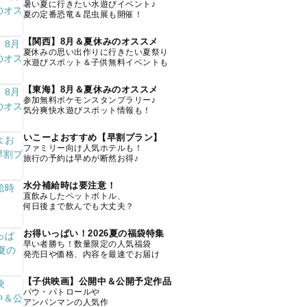
暑い夏に行きたい水遊びイベント♪
夏の定番恐竜＆昆虫展も開催！
【関西】8月＆夏休みのオススメ
夏休みの思い出作りに行きたい夏祭り
水遊びスポット＆子供無料イベントも
【東海】8月＆夏休みのオススメ
参加無料ポケモンスタンプラリー♪
気分爽快水遊びスポット情報も！
いこーよおすすめ【早割プラン】
ファミリー向け人気ホテルも！
旅行の予約は早めが断然お得♪
水分補給時は要注意！
直飲みしたペットボトル、
何日後まで飲んでも大丈夫？
お得いっぱい！2026夏の福袋特集
早い者勝ち！数量限定の人気福袋
発売日や価格、内容を最速でお届け
【子供映画】公開中＆公開予定作品
パウ・パトロールや
アンパンマンの人気作