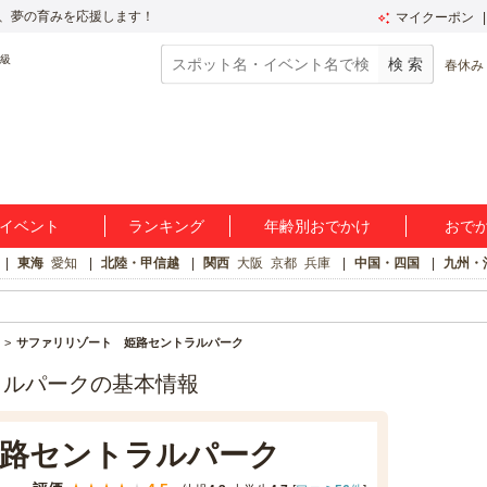
、夢の育みを応援します！
マイクーポン
春休み
イベント
ランキング
年齢別おでかけ
おで
東海
愛知
北陸・甲信越
関西
大阪
京都
兵庫
中国・四国
九州・
サファリリゾート 姫路セントラルパーク
ラルパークの基本情報
路セントラルパーク