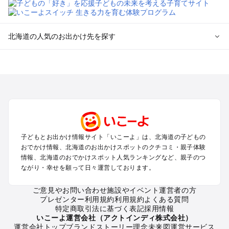
北海道の人気のお出かけ先を探す
北海道のエリアからプール子ども連れのお出かけスポッ
トを探す
札幌（大通公園・すすきの）周辺のプールお出かけ
旭川・美瑛・層雲峡のプールお出かけ
登別・洞爺湖・苫小牧・室蘭のプールお出かけ
函館・湯の川温泉・大沼・松前のプールお出かけ
帯広・十勝・サホロ・狩勝高原のプールお出かけ
子どもとお出かけ情報サイト「いこーよ」は、北海道の子どもの
千歳・石狩・空知・美唄のプールお出かけ
おでかけ情報、北海道のお出かけスポットのクチコミ・親子体験
小樽・積丹・キロロのプールお出かけ
情報、北海道のおでかけスポット人気ランキングなど、親子のつ
富良野・美瑛・トマム・占冠のプールお出かけ
ながり・幸せを願って日々運営しております。
ニセコ・ルスツのプールお出かけ
知床・ウトロ・羅臼・網走・北見のプールお出かけ
ご意見やお問い合わせ
施設やイベント運営者の方
プレゼンター利用規約
利用規約
よくある質問
釧路・阿寒・屈斜路・川湯・根室のプールお出かけ
特定商取引法に基づく表記
採用情報
えりも・日高・新冠のプールお出かけ
いこーよ運営会社（アクトインディ株式会社）
稚内・宗谷岬・留萌のプールお出かけ
運営会社トップ
ブランドストーリー
理念
未来図
運営サービス