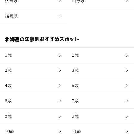
秋田県
山形県
福島県
北海道の年齢別おすすめスポット
0歳
1歳
2歳
3歳
4歳
5歳
6歳
7歳
8歳
9歳
10歳
11歳