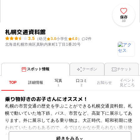
保存
33
札幌交通資料館
3.5
（幼児
3.0
小学生
4.0
）
2
件
北海道札幌市南区真駒内東町1丁目1番20号
スポット情報
クーポン
チケット
イベント
写真
口コミ
TOP
詳細情報
お知らせ
見どころ
1
2
乗り物好きのお子さんにオススメ！
札幌の市営交通の歴史を学ぶことができる札幌交通資料館。札
幌で動いていた地下鉄、バス、市営など、高架下に展示してあ
ります。外に展示してある乗り物は、大正時代、昭和初期に使
われていたものもあるので、今ではなかなか見られない乗り物
がたくさんあり見学できます。ボンネットバス、マイクロバス
続きをみる