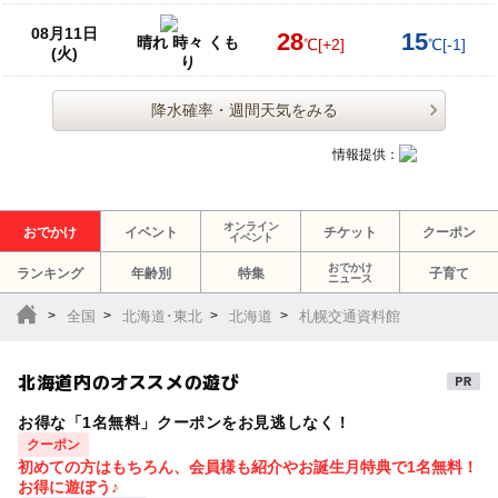
08月11日
28
15
晴れ 時々 くも
℃
[+2]
℃
[-1]
(火)
り
降水確率・週間天気をみる
情報提供：
オンライン
おでかけ
イベント
チケット
クーポン
イベント
おでかけ
ランキング
年齢別
特集
子育て
ニュース
全国
北海道･東北
北海道
札幌交通資料館
北海道内のオススメの遊び
お得な「1名無料」クーポンをお見逃しなく！
クーポン
初めての方はもちろん、会員様も紹介やお誕生月特典で1名無料！
お得に遊ぼう♪