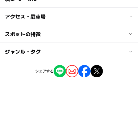
子供の料金
アクセス・駐車場
無料
交通アクセス
スポットの特徴
大人の料金
駐車場がないため、公共交通機関（地下鉄）でのご来場を
無料
おすすめしています。
ー
◯
駐車場あり
ジャンル・タグ
駅から近い
・市営地下鉄「さっぽろ駅」→（南北線・約14分）→「自
衛隊前駅」下車
ー
ー
授乳室あり
託児所
ジャンル
・市営地下鉄「大通駅」→（南北線・約13分）→「自衛隊
シェアする
前駅」下車
社会見学
文化施設
ー
◯
雨でもOK
ベビーカーOK
近くの駅
タグ
ー
ー
食事持込OK
レストラン
自衛隊前駅
GW(ゴールデンウィーク)2015
冬休み2025-2026
ー
ー
売店
オムツ交換台
GW
三連休
午後から遊べる
ベビーカーOK
澄川駅
ゴールデンウィーク2016
電車大好き
室内
真駒内駅