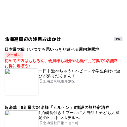
夏休み・自由研究2026
電車・鉄道実物展示
電車
秋のお出かけ2026
gw2015
駅から近い
GW(ゴールデンウィーク)2016
春休み2027
無料施設
真駒内
GW2016
鉄道博物館
北海道周辺の注目お出かけ
シルバーウィーク2026
夏休み2026
鉄道ジオラマ
日本最大級！いつでも思いっきり遊べる屋内遊園地
GW(ゴールデンウィーク)2027
クーポン
初めての方はもちろん、会員様も紹介やお誕生月特典で1名無料！
お得に遊ぼう♪
一日中遊べちゃう♪ ベビー～小学生向けの遊
びが盛りだくさん！
北海道札幌市厚別区
超豪華！8組最大24名様「ヒルトン」8施設の無料宿泊券
1泊朝食付き！プールに大自然！子ども大満
足のヒルトンホテルへ
北海道虻田郡ニセコ町