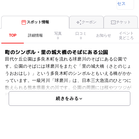
スポット情報
クーポン
チケット
イベント
写真
口コミ
TOP
詳細情報
お知らせ
見どころ
0
0
町のシンボル・里の城大橋のそばにある公園
田代ケ丘公園は多良木町を流れる球磨川のそばにある公園で
す。公園のそばには球磨川をまたぐ「里の城大橋（さとのじょ
うおおはし）」という多良木町のシンボルともいえる橋がかか
っています。一級河川「球磨川」は、日本三大急流のひとつに
数えられる熊本県最大の川です。公園の周囲には桜やツツジが
植
続きをみる