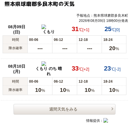
熊本県球磨郡多良木町の天気
予報地点：熊本県球磨郡多良木町
2026年08月09日 18時00分発表
08月09日
31
25
℃
[+1]
℃
[0]
くもり
(日)
時間
00-06
06-12
12-18
18-24
---
---
---
20
降水確率
%
08月10日
33
23
くもり のち 晴
℃
[+2]
℃
[-2]
(月)
れ
時間
00-06
06-12
12-18
18-24
10
10
10
10
降水確率
%
%
%
%
週間天気をみる
情報提供：