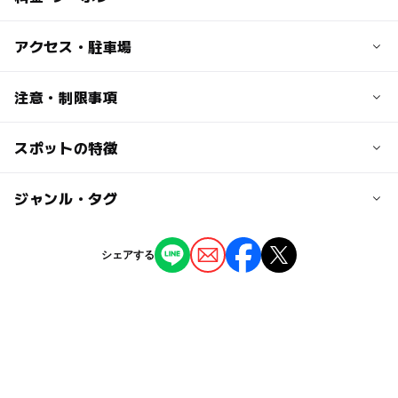
子供の料金
アクセス・駐車場
無料
交通アクセス
注意・制限事項
大人の料金
多良木駅から車で5分
無料
スポットの特徴
■桜開花時期：3月下旬～4月上旬
近くの駅
（例年の開花情報をもとに入れています。必ずお出かけ前
にオフィシャルサイトなどでお確かめください）
多良木駅
◯
◯
駐車場あり
ジャンル・タグ
駅から近い
夜桜ライトアップ：あり
（いこーよ調べ）
公立病院前駅
ー
ー
授乳室あり
託児所
ジャンル
シェアする
公園・総合公園
ー
◯
雨でもOK
ベビーカーOK
東多良木駅
タグ
◯
ー
食事持込OK
レストラン
駐車場詳細
夏休み2026
無料施設
熊本県の公園
球磨川
大型：2台
ー
ー
売店
オムツ交換台
小型：15台
シルバーウィーク2026
ツツジ
冬休み2025-2026