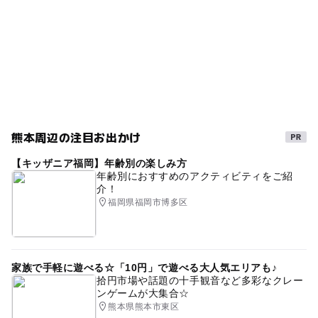
外遊び
春休み2027
桜の見ごろ3月(例年)
花見スポット
夜桜のライトアップ
熊本県
お花見2027
桜の見ごろ4月(例年)
秋のお出かけ2026
桜お花見2027
桜
三連休
熊本周辺の注目お出かけ
【キッザニア福岡】年齢別の楽しみ方
年齢別におすすめのアクティビティをご紹
介！
福岡県福岡市博多区
家族で手軽に遊べる☆「10円」で遊べる大人気エリアも♪
拾円市場や話題の十手観音など多彩なクレー
ンゲームが大集合☆
熊本県熊本市東区