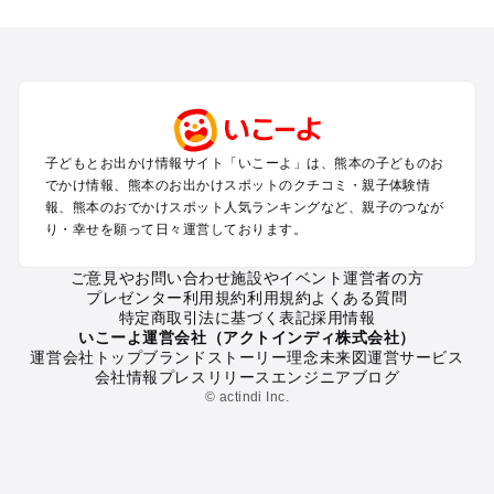
熊本のエリアからプール子ども連れのお出かけスポット
を探す
熊本市周辺のプールお出かけ
玉名・山鹿・菊池のプールお出かけ
阿蘇のプールお出かけ
天草のプールお出かけ
人吉・球磨のプールお出かけ
子どもとお出かけ情報サイト「いこーよ」は、熊本の子どものお
八代・水俣・湯の児のプールお出かけ
でかけ情報、熊本のお出かけスポットのクチコミ・親子体験情
黒川・杖立のプールお出かけ
報、熊本のおでかけスポット人気ランキングなど、親子のつなが
り・幸せを願って日々運営しております。
熊本の定番お出かけスポット
ご意見やお問い合わせ
施設やイベント運営者の方
熊本の遊園地
プレゼンター利用規約
利用規約
よくある質問
熊本の動物園
特定商取引法に基づく表記
採用情報
熊本のバーベキュー
いこーよ運営会社（アクトインディ株式会社）
運営会社トップ
ブランドストーリー
理念
未来図
運営サービス
熊本の釣り
会社情報
プレスリリース
エンジニアブログ
熊本の牧場
© actindi Inc.
熊本のプール
熊本のアスレチック
熊本の公園・総合公園
熊本の観光