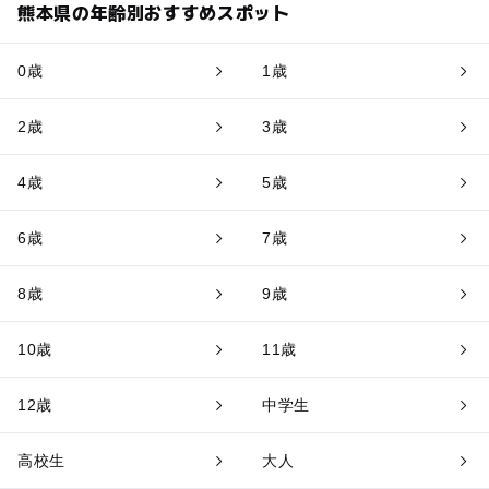
熊本県の年齢別おすすめスポット
0歳
1歳
2歳
3歳
4歳
5歳
6歳
7歳
8歳
9歳
10歳
11歳
12歳
中学生
高校生
大人