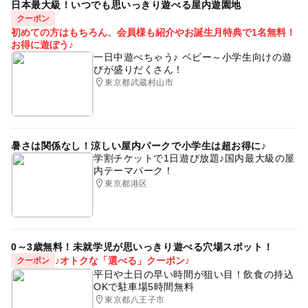
日本最大級！いつでも思いっきり遊べる屋内遊園地
クーポン
初めての方はもちろん、会員様も紹介やお誕生月特典で1名無料！
お得に遊ぼう♪
一日中遊べちゃう♪ ベビー～小学生向けの遊
びが盛りだくさん！
東京都武蔵村山市
暑さは関係なし！涼しい屋内パークで小学生は超お得に♪
学割チケットで1日遊び放題♪国内最大級の屋
内テーマパーク！
東京都港区
0～3歳無料！未就学児が思いっきり遊べる穴場スポット！
♪オトクな「選べる」クーポン♪
クーポン
平日や土日の早い時間が狙い目！飲食の持込
OKで駐車場5時間無料
東京都八王子市