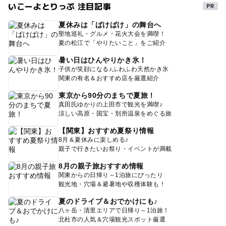
いこーよとりっぷ 注目記事
夏休みは「ばけばけ」の舞台へ
聖地巡礼・グルメ・花火大会を満喫！
夏の松江で「やりたいこと」をご紹介
暑い日はひんやりかき氷！
子供が笑顔になる♪ふわふわ天然かき氷
関東の有名＆おすすめ店を厳選紹介
東京から90分のまちで夏旅！
真田氏ゆかりの上田市で観光を満喫♪
涼しい高原・国宝・別所温泉をめぐる旅
【関東】おすすめ夏祭り情報
8月＆夏休みに楽しめる♪
親子で行きたいお祭り・イベントが満載
8月の親子旅おすすめ情報
関東からの日帰り～1泊旅にぴったり
観光地・穴場＆避暑地や収穫体験も！
夏のドライブ＆おでかけにも♪
八ヶ岳・清里エリアで日帰り～1泊旅！
北杜市の人気＆穴場観光スポット厳選