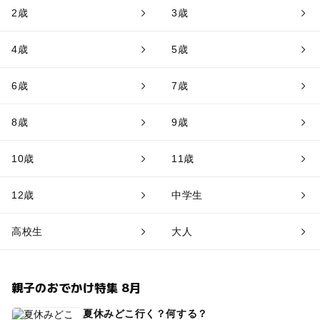
2歳
3歳
4歳
5歳
6歳
7歳
8歳
9歳
10歳
11歳
12歳
中学生
高校生
大人
親子のおでかけ特集 8月
夏休みどこ行く？何する？