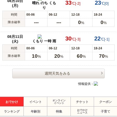
08月10日
33
23
晴れ のち くも
℃
[-2]
℃
[0]
(月)
り
時間
00-06
06-12
12-18
18-24
---
---
0
0
降水確率
%
%
08月11日
30
22
℃
[-3]
℃
[-1]
くもり 一時 雨
(火)
時間
00-06
06-12
12-18
18-24
10
20
60
70
降水確率
%
%
%
%
週間天気をみる
情報提供：
オンライン
おでかけ
イベント
チケット
クーポン
イベント
おでかけ
ランキング
年齢別
特集
子育て
ニュース