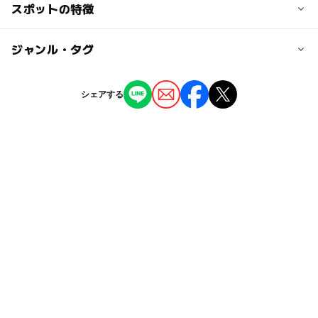
交通アクセス
スポットの特徴
大人の料金
JR 武蔵境駅北口より徒歩9分
無料
ムーバス 境・三鷹循環（７号路線) 18境冒険遊び場公園下
ー
◯
駐車場あり
ジャンル・タグ
駅から近い
車
＊三鷹駅からの乗車が便利。
ー
ー
授乳室あり
託児所
ジャンル
シェアする
その他
近くの駅
ー
◯
雨でもOK
ベビーカーOK
武蔵境駅
タグ
ー
ー
食事持込OK
レストラン
三鷹駅
無料で遊べるアスレチック
レジャー施設
ー
ー
売店
オムツ交換台
ベビーカーOK
運動
水遊び2026
野外遊び場
駐車場詳細
駐車場はありません
GW(ゴールデンウィーク)2027
親子でスポーツ
夏休み2026
夏休み2015
駅から近い
GW2016
春休み2027
シルバーウィーク2026
親子でアウトドア
GW
無料施設