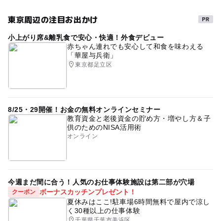
GW(ゴールデンウィーク)2016
ゴールデンウィーク
東京周辺の注目お出かけ
プレーパーク
西武多摩川線
夏休み2016
ドライブ
小上がり席&離乳食で安心・快適！外食デビュー
2014年夏休み特集
外遊び
秋のお出かけ2026
赤ちゃん連れでも安心して和食を味わえる
「華屋与兵衛」
午後から遊べる
アウトドア
レジャー
中央線
東京都足立区
春休みおでかけ
gw2015
屋外遊び
自然体験
運動・体を動かす
三連休
野外体験
屋外遊び場
8/25・29開催！お金の無料オンラインセミナー
ゴールデンウィーク2016
ゴールデンウィーク2015
教育資金と老後資金の貯め方・増やし方＆子
供のためのNISA活用術
夏休み2014
GW(ゴールデンウィーク)2015
オンライン
平成27年
今週まだ間に合う！人気のお仕事体験施設は第二部が穴場
ボーナスカッチンプレゼント！
クーポン
夏休みはここ!駐車場6時間無料で屋内で涼し
く30種以上の仕事体験
千葉県千葉市美浜区