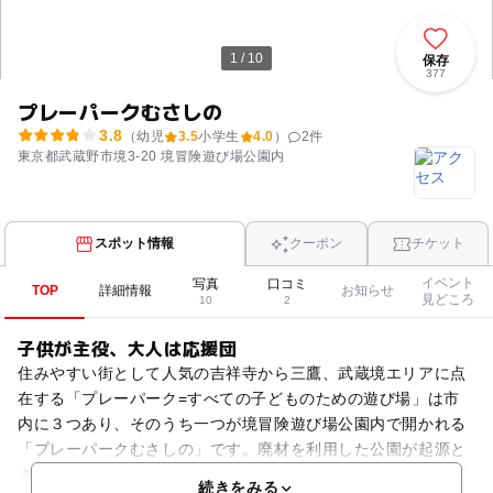
1 / 10
保存
377
プレーパークむさしの
3.8
（幼児
3.5
小学生
4.0
）
2
件
東京都武蔵野市境3-20 境冒険遊び場公園内
スポット情報
クーポン
チケット
イベント
写真
口コミ
TOP
詳細情報
お知らせ
見どころ
10
2
子供が主役、大人は応援団
住みやすい街として人気の吉祥寺から三鷹、武蔵境エリアに点
在する「プレーパーク=すべての子どものための遊び場」は市
内に３つあり、そのうち一つが境冒険遊び場公園内で開かれる
「プレーパークむさしの」です。廃材を利用した公園が起源と
されているだけあって、普通の公園ではできないような水遊び
続きをみる