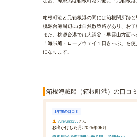
なお、海賊船は箱根町港の他に「元箱根港
箱根町港と元箱根港の間には箱根関所跡と
桃源台港周辺には自然散策路があり、お子
また、桃源台港では大涌谷・早雲山方面へ
「海賊船・ロープウェイ１日きっぷ」を使
になります。
箱根海賊船（箱根町港）の口コミ(
1年前の口コミ
yuriyuri3255
さん
お出かけした月:
2025年05月
箱根観光で海賊船に乗る際、子連れな...