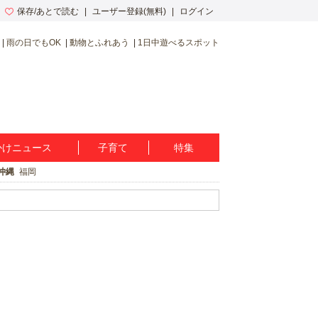
保存/あとで読む
ユーザー登録(無料)
ログイン
雨の日でもOK
動物とふれあう
1日中遊べるスポット
かけニュース
子育て
特集
沖縄
福岡