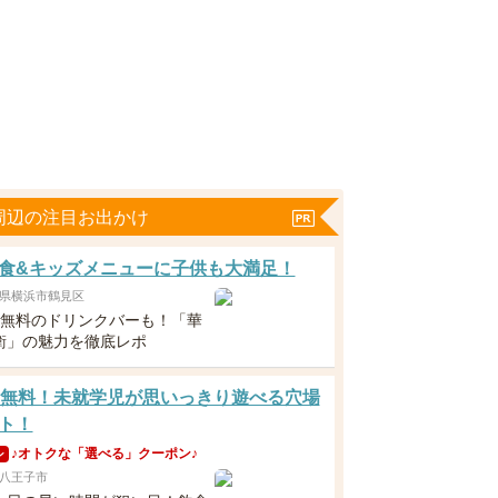
周辺の注目お出かけ
食&キッズメニューに子供も大満足！
県横浜市鶴見区
下無料のドリンクバーも！「華
衛」の魅力を徹底レポ
歳無料！未就学児が思いっきり遊べる穴場
ト！
♪オトクな「選べる」クーポン♪
ン
八王子市