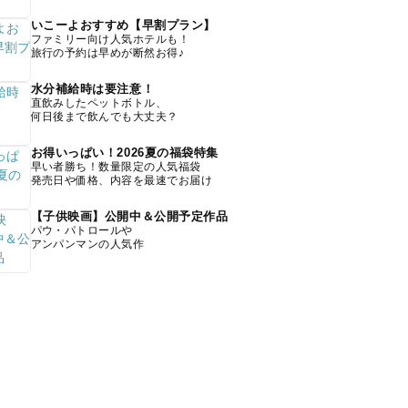
いこーよおすすめ【早割プラン】
ファミリー向け人気ホテルも！
旅行の予約は早めが断然お得♪
水分補給時は要注意！
直飲みしたペットボトル、
何日後まで飲んでも大丈夫？
お得いっぱい！2026夏の福袋特集
早い者勝ち！数量限定の人気福袋
発売日や価格、内容を最速でお届け
【子供映画】公開中＆公開予定作品
パウ・パトロールや
アンパンマンの人気作