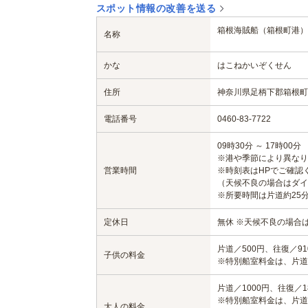
スポット情報の改善を送る
箱根海賊船（箱根町港）
名称
かな
はこねかいぞくせん
住所
神奈川県足柄下郡箱根町
電話番号
0460-83-7722
09時30分 ～ 17時00分
※港や季節により異なり
営業時間
※時刻表はHPでご確認
（天候不良の場合はダイ
※所要時間は片道約25分
定休日
無休 ※天候不良の場合
片道／500円、往復／91
子供の料金
※特別船室料金は、片道2
片道／1000円、往復／1
※特別船室料金は、片道5
大人の料金