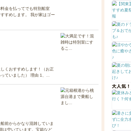
加料金を払ってでも特別船室
すすめします。 我が家はゴー
激しくおすすめします！（お正
いました） 理由 1、...
大人気！
乗船前からかなり混雑していま
階は空いています。宝箱など