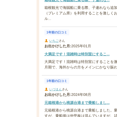
箱根観光で海賊船に乗る際、子連れなら追
（プレミアム席）を利用することを激しくお
ル...
1年前の口コミ
いちご
さん
お出かけした月:
2025年01月
大満足です！混雑時は特別室にするこ...
大満足です！混雑時は特別室にすることを
月期で、海外からの方をメインにかなり賑わって
1年前の口コミ
いづまん
さん
お出かけした月:
2024年08月
元箱根港から桃源台港まで乗船しまし...
元箱根港から桃源台港まで乗船しました。
すが、乗船後は外甲板は混んでいますが、1