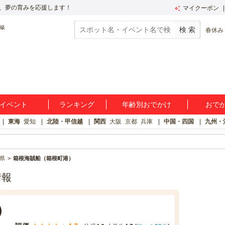
、夢の育みを応援します！
マイクーポン
春休み
イベント
ランキング
年齢別おでかけ
おで
東海
愛知
北陸・甲信越
関西
大阪
京都
兵庫
中国・四国
九州・
県
箱根海賊船（箱根町港）
情報
）