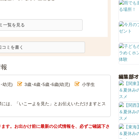
ミ一覧を見る
口コミを書く
情報
編集部
･幼児)
3歳･4歳･5歳･6歳(幼児)
小学生
際には、「いこーよを見た」とお伝えいただけますとス
ります。お出かけ前に最新の公式情報を、必ずご確認下さ