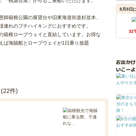
」「桃源台港」からもご乗船いただけます。
8月8日(
恩師箱根公園の展望台や旧東海道街道杉並木、
様連れのプチハイキングにおすすめです。
32
の箱根ロープウェイと直結しています。お得な
えば海賊船とロープウェイが1日乗り放題
お出か
いこーよ
22件)