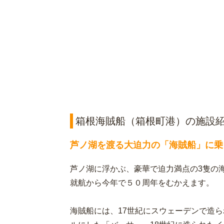
箱根海賊船（箱根町港）の施設
芦ノ湖を渡る大迫力の「海賊船」に乗
芦ノ湖に浮かぶ、豪華で迫力満点の3隻の
就航から今年で５０周年をむかえます。
海賊船には、17世紀にスウェーデンで造