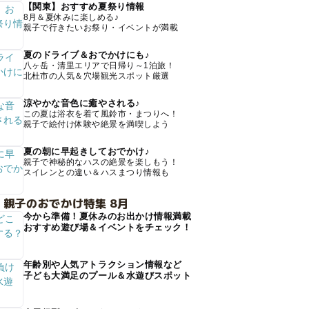
【関東】おすすめ夏祭り情報
8月＆夏休みに楽しめる♪
親子で行きたいお祭り・イベントが満載
夏のドライブ＆おでかけにも♪
八ヶ岳・清里エリアで日帰り～1泊旅！
北杜市の人気＆穴場観光スポット厳選
涼やかな音色に癒やされる♪
この夏は浴衣を着て風鈴市・まつりへ！
親子で絵付け体験や絶景を満喫しよう
夏の朝に早起きしておでかけ♪
親子で神秘的なハスの絶景を楽しもう！
スイレンとの違い＆ハスまつり情報も
 親子のおでかけ特集 8月
今から準備！夏休みのお出かけ情報満載
おすすめ遊び場＆イベントをチェック！
年齢別や人気アトラクション情報など
子ども大満足のプール＆水遊びスポット