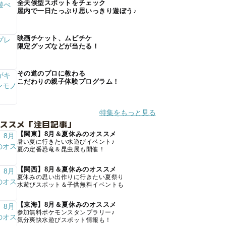
全天候型スポットをチェック
屋内で一日たっぷり思いっきり遊ぼう♪
映画チケット、ムビチケ
限定グッズなどが当たる！
その道のプロに教わる
こだわりの親子体験プログラム！
特集をもっと見る
オススメ「注目記事」
【関東】8月＆夏休みのオススメ
暑い夏に行きたい水遊びイベント♪
夏の定番恐竜＆昆虫展も開催！
【関西】8月＆夏休みのオススメ
夏休みの思い出作りに行きたい夏祭り
水遊びスポット＆子供無料イベントも
【東海】8月＆夏休みのオススメ
参加無料ポケモンスタンプラリー♪
気分爽快水遊びスポット情報も！