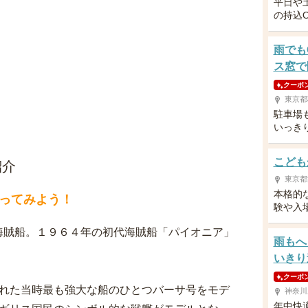
平日や
の持込
雨でも
ス窓で
クーポ
東京都
駐車場
いっき
こども
紹介
東京都
本格的
ってみよう！
験や入
海賊船。１９６４年の初代海賊船「パイオニア」
雨もへ
いきり
クーポ
られた当時最も強大な船のひとつバーサ号をモデ
神奈川
年中快適