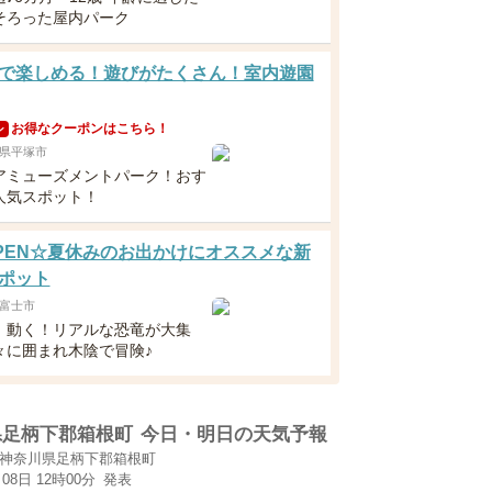
そろった屋内パーク
で楽しめる！遊びがたくさん！室内遊園
お得なクーポンはこちら！
ン
県平塚市
アミューズメントパーク！おす
人気スポット！
8OPEN☆夏休みのお出かけにオススメな新
ポット
富士市
！動く！リアルな恐竜が大集
々に囲まれ木陰で冒険♪
県足柄下郡箱根町
今日・明日の天気予報
神奈川県足柄下郡箱根町
月08日 12時00分
発表