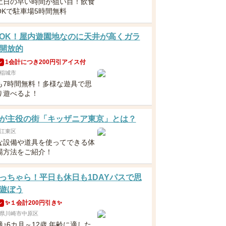
土日の早い時間が狙い目！飲食
OKで駐車場5時間無料
OK！屋内遊園地なのに天井が高くガラ
開放的
1会計につき200円引アイス付
ン
稲城市
も7時間無料！多様な遊具で思
り遊べるよ！
が主役の街「キッザニア東京」とは？
江東区
な設備や道具を使ってできる体
場方法をご紹介！
っちゃら！平日も休日も1DAYパスで思
遊ぼう
✨１会計200円引き✨
ン
県川崎市中原区
♪6カ月～12歳 年齢に適した