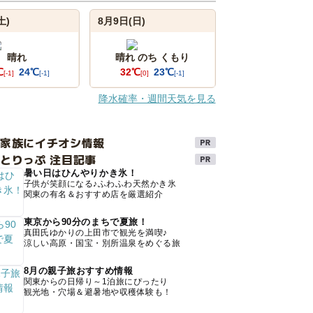
土)
8月9日(日)
晴れ
晴れ のち くもり
℃
24℃
32℃
23℃
[-1]
[-1]
[0]
[-1]
降水確率・週間天気を見る
け家族にイチオシ情報
とりっぷ 注目記事
暑い日はひんやりかき氷！
子供が笑顔になる♪ふわふわ天然かき氷
関東の有名＆おすすめ店を厳選紹介
東京から90分のまちで夏旅！
真田氏ゆかりの上田市で観光を満喫♪
涼しい高原・国宝・別所温泉をめぐる旅
8月の親子旅おすすめ情報
関東からの日帰り～1泊旅にぴったり
観光地・穴場＆避暑地や収穫体験も！