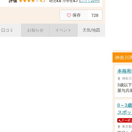
評価
★
★
★
★
★
4.7
幼児
4.6
小学生
4.7
[
口コミ
22
件
]
保存
728
口コミ
お知らせ
イベント
天気/地図
神奈川
本格和
神奈川
3歳以
屋与兵
0～3
スポッ
クーポ
東京都