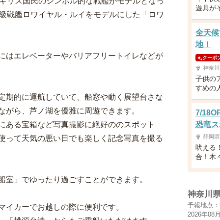
イギリス国民のシンボル的な戦艦がモデルとなっ
遊具が
一級戦艦ロワイヤル・ルイをモデルにした「ロワ
全天候
地！
にはエレベーターやバリアフリートイレなどが
クーポ
神奈川
子供の
すめの
定期的に運航していて、船窓や動く展望台さな
ながら、芦ノ湖を優雅に周遊できます。
7/1
にある宝箱など写真撮影に絶好ののスポット
恐竜ス
静岡県
使って天気の悪い日でも楽しく記念写真を撮る
吠える
合！木
船室」でゆったり過ごすことができます。
神奈川
予報地点：
マイカーでお越しの際に便利です。
2026年08