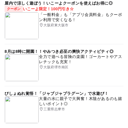
屋内で涼しく遊ぼう！いこーよクーポンを使えばお得に◎
いこーよ限定！100円引き☆
クーポン
「一般料金」も「アプリ会員料金」もクーポ
ン利用で安くなる！
大阪府東大阪市
8月は8時に開園！！やみつき必至の爽快アクティビティ◎
全力で遊べる冒険の楽園！ゴーカートやアス
レチックも充実！
大阪府堺市南区
びしょぬれ覚悟！「ジャブジャブラグーン」で水遊び！
大量の水に親子で大興奮！木陰があるのも嬉
しいポイント◎
三重県志摩市