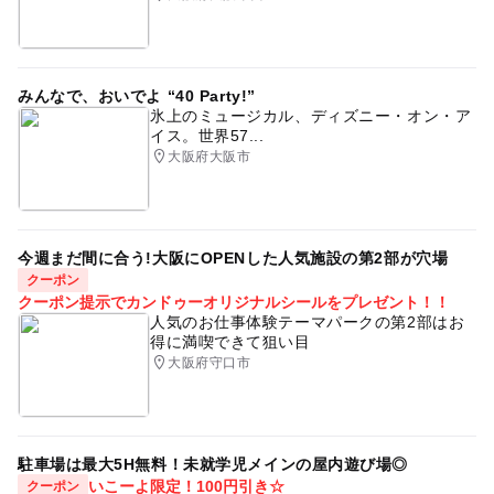
無料で遊べるアスレチック
食事持込OK
冬休み2025-2026
阪和線(大阪府)
GW(ゴールデンウィーク)2015
御堂筋線
夏休み2014
みんなで、おいでよ “40 Party!”
氷上のミュージカル、ディズニー・オン・ア
GW
GW(ゴールデンウィーク)2027
ジャングルジム
イス。世界57...
大阪府大阪市
外遊び
無料施設
今週まだ間に合う!大阪にOPENした人気施設の第2部が穴場
クーポン
クーポン提示でカンドゥーオリジナルシールをプレゼント！！
人気のお仕事体験テーマパークの第2部はお
得に満喫できて狙い目
大阪府守口市
駐車場は最大5H無料！未就学児メインの屋内遊び場◎
いこーよ限定！100円引き☆
クーポン