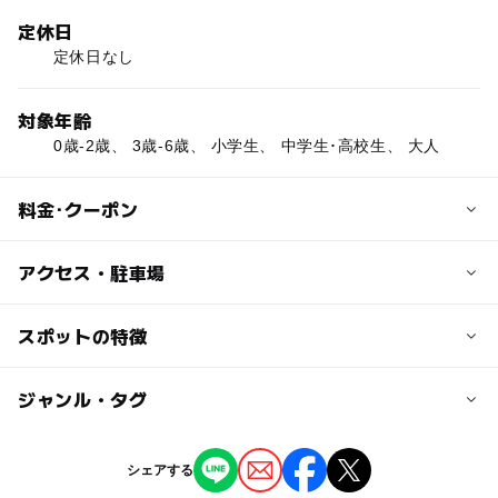
定休日
定休日なし
対象年齢
0歳-2歳、 3歳-6歳、 小学生、 中学生･高校生、 大人
料金･クーポン
子供の料金
アクセス・駐車場
無料
交通アクセス
スポットの特徴
大人の料金
大阪市営地下鉄・JR阪和線「長居」駅すぐ
無料
◯
◯
駐車場あり
ジャンル・タグ
駅から近い
近くの駅
長居駅
ー
ー
授乳室あり
託児所
ジャンル
シェアする
公園・総合公園