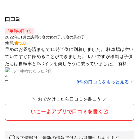
口コミ
3年前の口コミ
2022年11月に訪問
/
5歳の女の子
3歳の男の子
幼児
5.0
早めのお昼を済ませて11時半位に到着しました。 駐車場は空い
ていてすぐに停めることができました。 広いですが移動は子供
たちは自転車とDバイクを楽しそうに乗っていました。 有料の
アスレチックエリアがありましたがすごく並んでいました。子
ふー
/
参考に
なった!
2件
供が小さいので今回はせずに周りの遊具で遊んでいました。 離
9件の口コミをもっと見る
れた所に大きな滑り台やブランコ、うんていなど子供達が大好
きな遊具が沢山ある大きな広場で遊びました。人気の大きな滑
＼ おでかけしたら口コミを書こう ／
り台は人がすごく多く滑る時は人にあたりそうなくらいでした
が子供達は何度ものぼって楽しそうに遊んでいました。 また離
いこーよアプリで口コミを書く
れた所に広場もあってそこも色んな形ののぼるタイプの遊具や
滑り台ブランコもありここでも沢山楽しめました。 15時半位ま
でたっぷり遊びました。
以下情報は、最新の情報ではない可能性もあります。