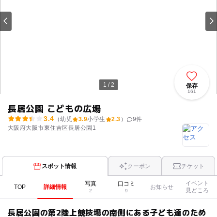
1 / 2
保存
161
長居公園 こどもの広場
3.4
（幼児
3.9
小学生
2.3
）
9
件
大阪府大阪市東住吉区長居公園1
スポット情報
クーポン
チケット
イベント
写真
口コミ
TOP
詳細情報
お知らせ
見どころ
2
9
長居公園の第2陸上競技場の南側にある子ども達のため