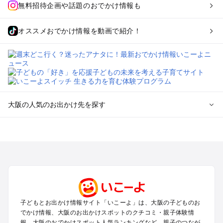
無料招待企画や話題のおでかけ情報も
オススメおでかけ情報を動画で紹介！
大阪の人気のお出かけ先を探す
大阪のエリアからプール子ども連れのお出かけスポット
を探す
堺・大阪南部（岸和田・関西空港・泉南）のプールお出かけ
高槻・吹田・豊中・茨木・箕面・枚方・伊丹空港のプールお出
かけ
梅田・キタ・淀屋橋・本町・福島のプールお出かけ
東大阪・八尾・寝屋川・守口・門真のプールお出かけ
子どもとお出かけ情報サイト「いこーよ」は、大阪の子どものお
大阪ベイエリア（USJ・南港）のプールお出かけ
でかけ情報、大阪のお出かけスポットのクチコミ・親子体験情
なんば・心斎橋・道頓堀・四ツ橋・ミナミのプールお出かけ
報、大阪のおでかけスポット人気ランキングなど、親子のつなが