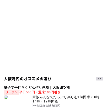
ー
◯
雨でもOK
ベビーカーOK
鶴ケ丘駅
タグ
◯
ー
食事持込OK
レストラン
駐車場料金
駅から近い
三連休
ゴールデンウィーク2015
350円
ー
ー
売店
オムツ交換台
駐車場あり
2014年夏休み特集
広大な敷地
駐車場詳細
夏休み・自由研究2026
公園併設
運動・体を動かす
1時間350円（8:00～22:00），1時間150円（22:00～翌日
8:00）
夏休み2026
ドライブ
屋外遊び
午後から遊べる
GW2016
自然体験
阪和線
夏休み2016
ゴールデンウィーク
夏休み2015
gw2015
ゴールデンウィーク2016
平成27年
春休み2027
大阪府内のオススメの遊び
シルバーウィーク2026
自然景観・ハイキングあり
親子で手打ちうどん作り体験｜大阪四ツ橋
GW(ゴールデンウィーク)2016
ベビーカーOK
平日500円・週末100円引き
クーポン
家族みんなでたっぷり楽しむ1時間半♪10時・
植物とふれあう
秋のお出かけ2026
14時・17時開始
大阪府大阪市西区