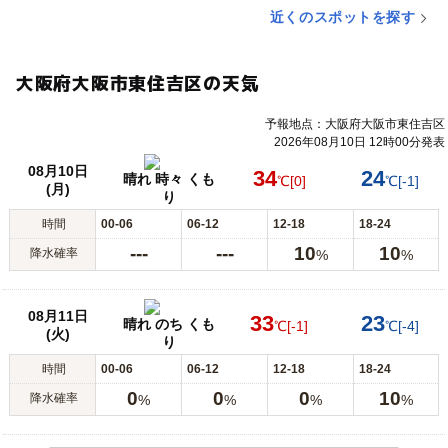
近くのスポットを探す
大阪府大阪市東住吉区の天気
予報地点：大阪府大阪市東住吉区
2026年08月10日 12時00分発表
08月10日
34
24
晴れ 時々 くも
℃
[0]
℃
[-1]
(月)
り
時間
00-06
06-12
12-18
18-24
---
---
10
10
降水確率
%
%
08月11日
33
23
晴れ のち くも
℃
[-1]
℃
[-4]
(火)
り
時間
00-06
06-12
12-18
18-24
0
0
0
10
降水確率
%
%
%
%