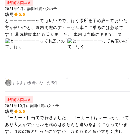
5年前の口コミ
撮影ができたりポイントの切り替えができたりと、とても楽し
2021年6月に訪問
/
4歳の女の子
かったです(期間限定と仰っていたのでタイミングによってはで
幼児
5.0
とーーーーーーっても広いので、行く場所を予め絞っておいた
きないのかもしれません)。お昼はゆうひが丘の売店でみたらし
方が良いのと、園内周遊のディーゼル車？に乗るのは必須で
団子(1本110円)と五平餅を買って外で食べました(室内もありま
す！ 蒸気機関車にも乗りました。 車内は当時のままで、タイ
す)。お外で食べる時はトンビに要注意です…。 室内遊び場も
ムスリップしたようでした♪ (写真2枚目参照) 我が家は、まるち
あるみたいなので次はそこも伺いたいなと思いました。
ゃんが4歳の時に行きました。 大きな滑り台やアリ地獄みたい
な遊具はとても楽しんでいましたが、1番楽しみにしていた長
ーーーいアスレチック(写真1枚目参照)は蜘蛛の巣だらけで、親
子共々虫が苦手な我が家はチャレンジできませんでした。。。
広場もとにかく広いので、アクティブなご家庭におすすめなス
ポットです！
まるまま
/
参考に
なった!
5件
4年前の口コミ
2021年10月に訪問
/
1歳の女の子
幼児
5.0
ゴーカート目当てで行きました。 ゴーカートはレールが引いて
あり大人がアクセルを踏めばきちんと進めるようになっていま
す。 1歳の娘と行ったのですが、ガタガタと音が大きく少し怖