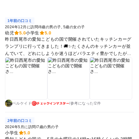
1年前の口コミ
2024年12月に訪問
/
8歳の男の子
5歳の女の子
幼児
5.0
小学生
5.0
昨日西尾市の愛知こどもの国で開催されていたキッチンカーグ
ランプリに行ってきました！🚚✨たくさんのキッチンカーが並
んでいて、どれにしようか迷うほどバラエティ豊かでしたが、
特に美味しかったのが「やきそば」と「クレープ」、「イチゴ
飴」そしてジューシーな「ハラミのお肉」！🍜🍖🍓どれも絶品
で大満足でした！ さらに、愛知こどもの国は山の上にあるの
で、景色がとても良くて、遠くまで見渡せるのも魅力的です⛰️
🌅。心地よい風を感じながら、美味しい料理を楽しむひととき
は最高でした✨。 せっかくなので少しだけアスレチックや遊具
チェックインマスター
でも遊びましたが、ここは本当に広いので、一日中遊んでいて
ベルケイド
/
参考に
なった!
2件
も飽きないと思います🌳😊。次回はもっと時間をかけて、思い
っきりのびのびと遊びたいなと思いました！家族で楽しめる素
2年前の口コミ
敵な場所で、ぜひまた行きたいです♪
2024年5月に訪問
/
7歳の男の子
小学生
5.0
愛知こどもの国で、 5月の土曜日の14時〜16時くらいの 2時間