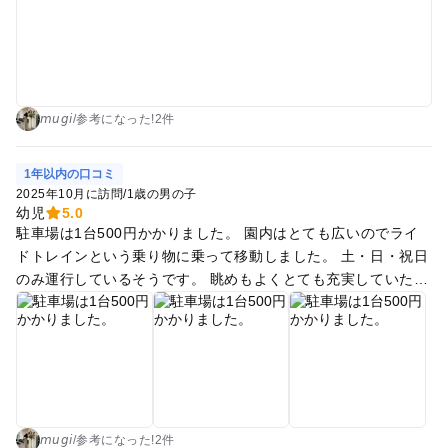
𝘮𝘶𝘨𝘪
/
参考に
なった!
2件
1年以内の口コミ
2025年10月に訪問
/
1歳の男の子
幼児
5.0
駐車場は1台500円かかりました。 園内はとても広いのでライ
ドトレインという乗り物に乗って移動しました。 土・日・祝日
のみ運行しているそうです。 眺めもよくとても充実していた施
設でした。
𝘮𝘶𝘨𝘪
/
参考に
なった!
2件