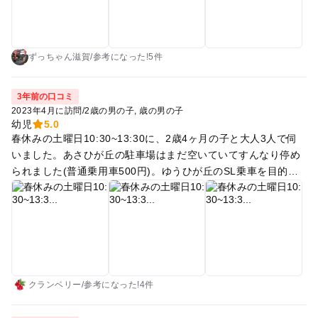
ずっちゃん滋賀
/
参考に
なった!
5件
3年前の口コミ
2023年4月に訪問
/
2歳の男の子
歳の男の子
幼児
5.0
春休みの土曜日10:30~13:30に、2歳4ヶ月の子と大人3人で伺
いました。あさひが丘の駐車場はまだ空いていてすんなり停め
られました(普通乗用車500円)。ゆうひが丘のSL乗車を目的
に、行きはゆうひが丘までベビーカーをひき徒歩で、帰りはラ
ンドトレイン(3歳以上300円1日乗り放題)で15分くらいかけて
あさひが丘の駐車場まで戻りました。園内の道をゆうひが丘ま
で地図通りに歩くとアップダウンもかなりあるので大人でもな
かなか疲れます。桜の季節だったので桜を見ながらですが30分
弱かかりました。徒歩ならあさひが丘の駐車場から車で来た道
を逆に進み、赤い橋の階段(スロープもあります)をあがってゆ
クランベリー
/
参考に
なった!
4件
うひが丘へ向かう方がとても楽かなと思いました。 SLは3歳以
上1回500円1周7分です。降車後に線路に降りれたりSLと写真