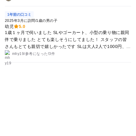
1年前の口コミ
2025年3月に訪問
/
1歳の男の子
幼児
5.0
1歳１ヶ月で伺いました SLやゴーカート、小型の乗り物に親同
伴で乗りました とても楽しそうにしてました！ スタッフの皆
さんもとても親切で嬉しかったです SLは大人2人で1000円、ゴ
ーカートは子どもと大人2人で同時乗車できて300円、小型の乗
mhy19
/
参考に
なった!
3件
り物は100円ととてもお値打ちでした😊 オムツ替えコーナーも
綺麗でした！オムツを捨てられたので助かりました✨️ SL狙いで
行ったので、ゆうひが丘の駐車場に停めたのですが、駐車場か
ら園内まで行く道路が山道でした…😇 産後運動不足の私には辛
かったです🤣 パパに抱っこ紐をしてもらってなんとか園内へ！
行かれる方はあさひが丘の駐車場のほうが便利かも知れないで
す！ キッズコーナーがあり、０歳から5歳までが使えるように
なっていました ボールプールとハイハイできるようなスペース
が少しあって、まだ歩けないうちの子はそこでたくさん動いて
より大満足そうでした💮 また行きたいなと思いました！