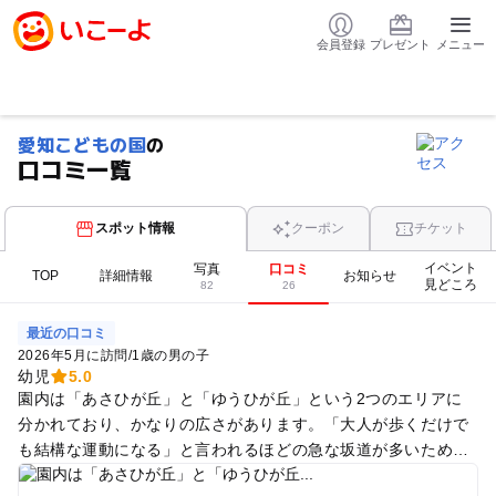
会員登録
プレゼント
メニュー
愛知こどもの国
の
口コミ一覧
スポット情報
クーポン
チケット
イベント
写真
口コミ
TOP
詳細情報
お知らせ
見どころ
82
26
最近の口コミ
2026年5月に訪問
/
1歳の男の子
幼児
5.0
園内は「あさひが丘」と「ゆうひが丘」という2つのエリアに
分かれており、かなりの広さがあります。「大人が歩くだけで
も結構な運動になる」と言われるほどの急な坂道が多いため、
園内を巡るランドトレインの利用は必須レベルです。