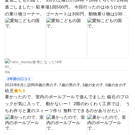
過ごしました✨ 駐車場1回500円。 今回行ったのはゆうひが丘
の乗り物コーナー。 ゴーカートは300円、動物乗り物は100
円、 パドルボートは300円、ミニカーは100円。 こども汽車は
500円。 比較的安い値段で乗り物を楽しむことができます。 眺
めもよく、展望台では素敵な景色を見ることができました。 夕
陽丘は比較的遊具すくなめ。 ゆうひ棟の中にお食事が食べれる
ところもありました。 海が見えて景色もよくこどもも喜んでく
れました。
sho_mama
/
参考に
なった!
4件
2年前の口コミ
2023年8月に訪問
/
9歳の男の子
7歳の男の子
3歳の女の子
0歳の女の子
幼児
5.0
暑かったので、室内のボールプールで遊んでました 磁石のプロ
ックが気に入って、 動かないー！ 2階のわくわく工房では、 う
ちわ作りと夏のスィーツ作り 無料でできるのがありがたい お
もちゃも貸していただき またまた動かないー！ 最後は帰りた
くないーって 駄々をこねられました 相当気に入ったようです
色々な催しがあるので、 小学生も楽しめそうです