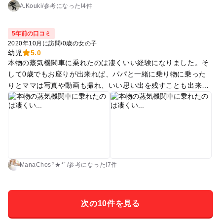
がっていました。 近くに100円で走るミニカーみたいなのがあ
A.Kouki
/
参考に
なった!
4件
り、娘はそれをとても気に入り、（大人と二人で乗れます）3
回ほど乗りました。 近くには屋内で遊べる場所もあり、避暑、
5年前の口コミ
雨の際にも遊べます。 遊園地にあるところは小さい子向けなの
2020年10月に訪問
/
0歳の女の子
で、少し大きな子には物足りないと思いますが、別のところに
幼児
5.0
は大きい子用の科学なんとかというところもありました。（こ
本物の蒸気機関車に乗れたのは凄くいい経験になりました。そ
ちらは見てないので詳しくはわかりません） 園内がとても広い
して0歳でもお座りが出来れば、パパと一緒に乗り物に乗った
ので、園内バスで移動した方がいいと思います。 芝生広場や遊
りとママは写真や動画も撮れ、いい思い出を残すことも出来ま
具も充実していたので、また行きたいですが、終わり際の園内
した。
バスは運行時間が少ないので気をつけなければなりません。 ナ
ビに入れて到着した駐車場に停めたところ、10分ほど（人によ
ってはもっとかかるかも）急な山道を登ることになりました。
ほとんど山登りで、ベビーカー持って行くのを断念したほどで
す。 駐車場代もかかりました。 ですが、もっと近いところに
もあるようなので、きちんと下調べをして行かれると良いと思
ManaChos꙳★*ﾟ
/
参考に
なった!
7件
います。 次行くときは絶対あの駐車場には停めません。 とて
も楽しかったので、また行きたいですが、駐車場は本当に要注
意です。
次の10件を見る