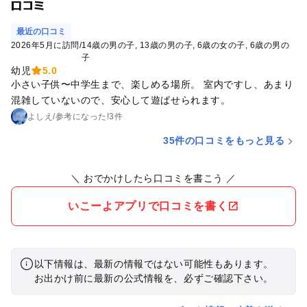
口コミ
最近の口コミ
2026年5月に訪問
/
14歳の男の子
13歳の男の子
6歳の女の子
6歳の男の
子
幼児
5.0
小さい子供〜中学生まで、楽しめる場所。 室内ですし、あまり
混雑していないので、安心して遊ばせられます。
よしえ
/
参考に
なった!
3件
35件の口コミをもっと見る
＼ おでかけしたら口コミを書こう ／
いこーよアプリで口コミを書く
以下情報は、最新の情報ではない可能性もあります。
お出かけ前に最新の公式情報を、必ずご確認下さい。