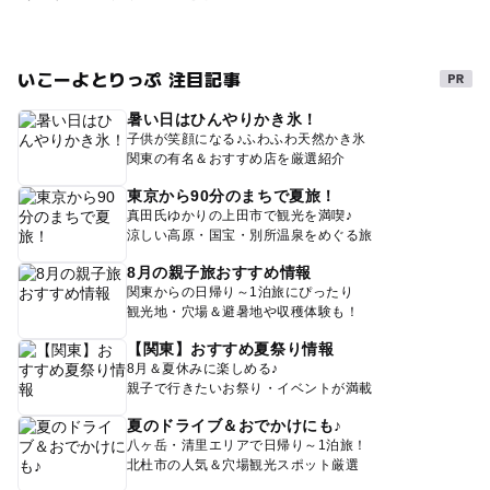
いこーよとりっぷ 注目記事
暑い日はひんやりかき氷！
子供が笑顔になる♪ふわふわ天然かき氷
関東の有名＆おすすめ店を厳選紹介
東京から90分のまちで夏旅！
真田氏ゆかりの上田市で観光を満喫♪
涼しい高原・国宝・別所温泉をめぐる旅
8月の親子旅おすすめ情報
関東からの日帰り～1泊旅にぴったり
観光地・穴場＆避暑地や収穫体験も！
【関東】おすすめ夏祭り情報
8月＆夏休みに楽しめる♪
親子で行きたいお祭り・イベントが満載
夏のドライブ＆おでかけにも♪
八ヶ岳・清里エリアで日帰り～1泊旅！
北杜市の人気＆穴場観光スポット厳選