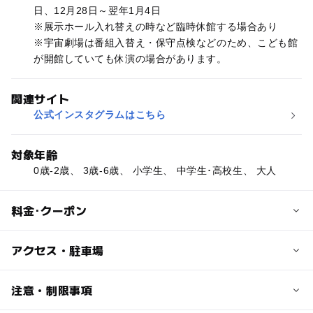
日、12月28日～翌年1月4日
※展示ホール入れ替えの時など臨時休館する場合あり
※宇宙劇場は番組入替え・保守点検などのため、こども館
が開館していても休演の場合があります。
関連サイト
公式インスタグラムはこちら
対象年齢
0歳-2歳、 3歳-6歳、 小学生、 中学生･高校生、 大人
料金･クーポン
子供の料金
アクセス・駐車場
【展示ホール入場料】小・中学生 100円／幼児無料※必
ず保護者同伴で入場
交通アクセス
注意・制限事項
【宇宙劇場入場料】中学生以下 200円※未就学児は、保護
小田急江ノ島線、相鉄いずみ野線、横浜市営地下鉄線（ブ