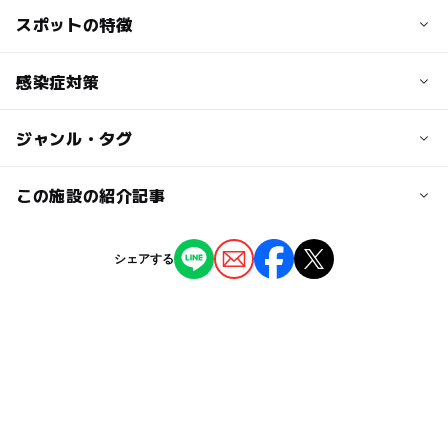
者の膝上での観覧の場合は無料
ルーライン）「湘南台駅」（G出口）から徒歩4分
スポットの特徴
※駐車場は大変混み合います。なるべく公共交通機関をご
※団体割引あり
利用ください。
※障がい者手帳等を取得している方は無料
近くの駅
※毎週土曜日は藤沢市内の小・中学生の展示ホール入場料
◯
◯
駐車場あり
感染症対策
駅から近い
湘南台駅
が無料（春・ 夏・冬休み期間を除く）
◯
ー
授乳室あり
託児所
ジャンル・タグ
2023年5月9日より、展示ホールは、午前9時から午後5時
駐車可能台数
大人の料金
までご利用いただけます。2階円環ギャラリー(パソコンル
70台
【展示ホール入場料】高校生以上 300円
◯
◯
雨でもOK
ベビーカーOK
ーム)もご利用いただけます。詳しくは、こども館ホーム
ジャンル
この施設の紹介記事
【宇宙劇場入場料】高校生以上 500円
ぺージをご確認ください。
※団体割引あり
プラネタリウム・天文台
室内遊び場
体験施設
駐車場詳細
ー
ー
食事持込OK
レストラン
【定期券：展示ホールで使え、6ヶ月間有効】こども 100
【2026】猛暑を避けて涼しい神奈川県内の
●湘南台文化センター地下駐車場（約70台）／30分につき
シェアする
室内遊び場
博物館・科学館
0円／おとな 3000円
「プラネタリウム」7選！夏休みイベントも
100円（ただし、2時間までは無料）
ー
◯
売店
オムツ交換台
2026年7月31日
タグ
【2026関東】猛暑を避けて涼しい「プラネ
タリウム」20選！星空体験＆夏休みイベント
夏休み2015
夏休み自由研究
春休み2027
も
GW(ゴールデンウィーク)2016
2026年7月30日
体験できる博物館
【神奈川】11月1日～3日の三連休おでかけ
4歳
宇宙
夏休み2026
朝から遊べる
にもおすすめ！人気スポットランキング