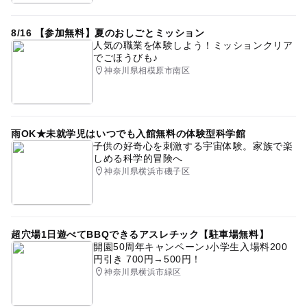
天体観測
暑い日でもOK
料理
駐車場あり
8/16 【参加無料】夏のおしごとミッション
人気の職業を体験しよう！ミッションクリア
科学館・博物館
シルバーウィーク2026
三連休
でごほうびも♪
神奈川県相模原市南区
GW(ゴールデンウィーク)2027
冬のお出かけ
雨の日おでかけ
夏休み2014
遊びと学び
おもちゃ
相鉄いずみ野線
体験
雨OK★未就学児はいつでも入館無料の体験型科学館
子供の好奇心を刺激する宇宙体験。家族で楽
しめる科学的冒険へ
神奈川県横浜市磯子区
超穴場1日遊べてBBQできるアスレチック【駐車場無料】
開園50周年キャンペーン♪小学生入場料200
円引き 700円→500円！
神奈川県横浜市緑区