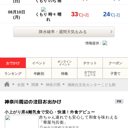
くもり のち 雨
(日)
08月10日
33
24
くもり 時々 晴
℃
[+2]
℃
[-2]
(月)
れ
降水確率・週間天気をみる
情報提供：
オンライン
おでかけ
イベント
チケット
クーポン
イベント
おでかけ
ランキング
年齢別
特集
子育て
ニュース
全国
関東
神奈川県
湘南台文化センターこども館
神奈川周辺の注目お出かけ
小上がり席&離乳食で安心・快適！外食デビュー
赤ちゃん連れでも安心して和食を味わえる
「華屋与兵衛」
神奈川県横浜市鶴見区