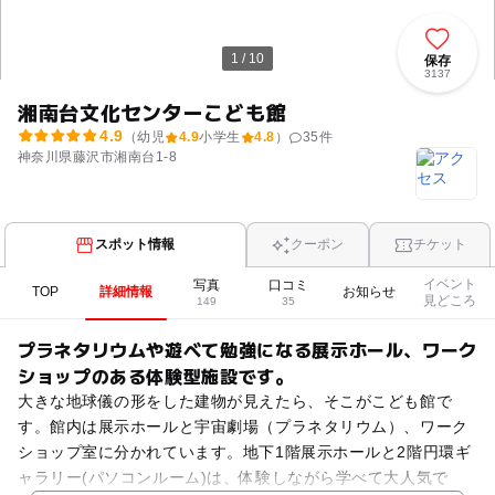
1 / 10
保存
3137
湘南台文化センターこども館
4.9
（幼児
4.9
小学生
4.8
）
35
件
神奈川県藤沢市湘南台1-8
スポット情報
クーポン
チケット
イベント
写真
口コミ
TOP
詳細情報
お知らせ
見どころ
149
35
プラネタリウムや遊べて勉強になる展示ホール、ワーク
ショップのある体験型施設です。
大きな地球儀の形をした建物が見えたら、そこがこども館で
す。館内は展示ホールと宇宙劇場（プラネタリウム）、ワーク
ショップ室に分かれています。地下1階展示ホールと2階円環ギ
ャラリー(パソコンルーム)は、体験しながら学べて大人気で