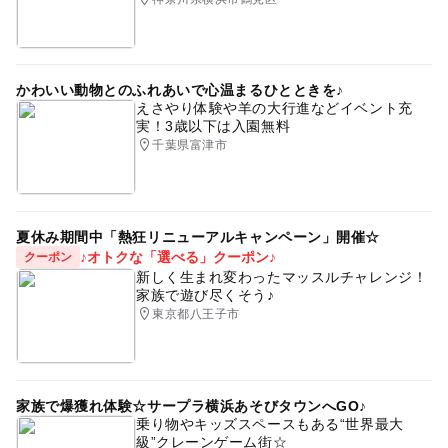
かわいい動物とのふれあいで心温まるひとときを♪
えさやり体験や羊の大行進などイベント充
実！3歳以下は入園無料
千葉県富津市
夏休み期間中「熱狂リニューアルキャンペーン」開催☆
♪オトクな「選べる」クーポン♪
クーポン
新しく生まれ変わったマッスルチャレンジ！
家族で遊び尽くそう♪
東京都八王子市
家族で爆獲れ体験☆サープラ横浜あそびタウンへGO♪
乗り物やキッズスペースもある“世界最大
級”クレーンゲーム街☆