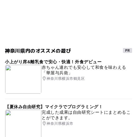
2025年10月31日
おもちゃテーマパーク
GW
室内
夏休み2016
星空観察
ワークショップ
6歳
天文台
寒くても楽しめる
おむつ交換台あり
gw2015
コロナ対策
ベビーカーOK
GW(ゴールデンウィーク)2015
秋のお出かけ2026
神奈川県内のオススメの遊び
ミュージアム
涼しい
駅から近い
GW2016
小上がり席&離乳食で安心・快適！外食デビュー
赤ちゃん連れでも安心して和食を味わえる
午後から遊べる
模型
冬休み2025-2026
「華屋与兵衛」
神奈川県横浜市鶴見区
小田急江ノ島線
変身体験
雨でも遊べる
市営地下鉄ブルーライン
雨の日でもOK
2014年夏休み特集
3歳
5歳
科学の不思議
【夏休み自由研究】マイクラでプログラミング！
完成した成果は自由研究シートにまとめるこ
ゴールデンウィーク2016
学習施設
授乳室あり
とができます。
神奈川県横浜市
雨のお出かけ
天体観測・星空観察
雨でも楽しめる
夏休み・自由研究2026
ペルセウス座流星群