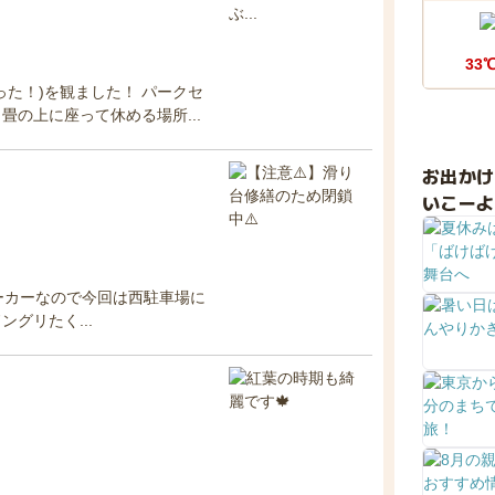
33
た！)を観ました！ パークセ
の上に座って休める場所...
お出か
いこーよ
ビーカーなので今回は西駐車場に
ングリたく...