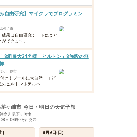
み自由研究】マイクラでプログラミン
県横浜市
た成果は自由研究シートにまと
とができます。
！8組最大24名様「ヒルトン」8施設の無
券
県小田原市
食付き！プールに大自然！子ど
足のヒルトンホテルへ
県茅ヶ崎市
今日・明日の天気予報
神奈川県茅ヶ崎市
月08日 06時00分
発表
土)
8月9日(日)