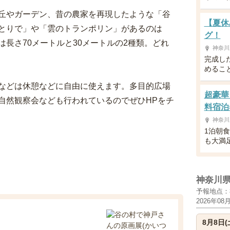
丘やガーデン、昔の農家を再現したような「谷
【夏休
とりで」や「雲のトランポリン」があるのは
グ！
長さ70メートルと30メートルの2種類。どれ
神奈川
完成し
めるこ
などは休憩などに自由に使えます。多目的広場
超豪華
自然観察会なども行われているのでぜひHPをチ
料宿泊
神奈川
1泊朝
も大満
神奈川
予報地点：
2026年08
8月8日(