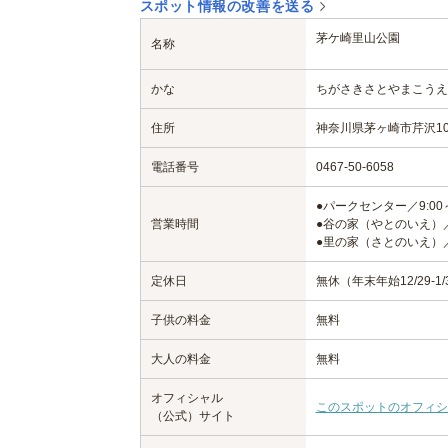
スポット情報の改善を送る
茅ケ崎里山公園
名称
かな
ちがさきさとやまこうえ
住所
神奈川県茅ヶ崎市芹沢10
電話番号
0467-50-6058
●パークセンター／9:00～
営業時間
●谷の家（やとのいえ）／9:
●里の家（さとのいえ）／9:
定休日
無休（年末年始12/29-
子供の料金
無料
大人の料金
無料
オフィシャル
このスポットのオフィシ
（公式）サイト