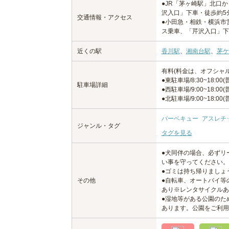
●JR「茅ヶ崎駅」北口
沢入口」下車・徒歩約5
交通情報・アクセス
●小田急・相鉄・横浜市
ス乗車、「芹沢入口」下
近くの駅
香川駅
、
湘南台駅
、
茅ケ
有料(料金は、オフシャ
●東駐車場/8:30~18:00(
駐車場詳細
●西駐車場/9:00~18:00
●北駐車場/9:00~18:00
バーベキュー
アスレチ
ジャンル・タグ
タグを見る
●犬同伴の場合、必ずリ
い事を守ってください。
●ゴミは持ち帰りましょ
その他
●自転車、オートバイ等
あり※レンタサイクルあ
●湿地等がある公園のた
あります。公園をご利用