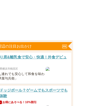
周辺の注目お出かけ
り席&離乳食で安心・快適！外食デビュ
県横浜市鶴見区
ん連れでも安心して和食を味わ
華屋与兵衛」
ドッジボール？ゲームでもスポーツでも
体験
お得にあそべる！10%割引
ン