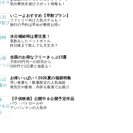
気分爽快水遊びスポット情報も！
いこーよおすすめ【早割プラン】
ファミリー向け人気ホテルも！
旅行の予約は早めが断然お得♪
水分補給時は要注意！
直飲みしたペットボトル、
何日後まで飲んでも大丈夫？
全国のお得なフリーきっぷ15選
子供50円均一の切符から
100円で1日乗り放題も！
お得いっぱい！2026夏の福袋特集
早い者勝ち！数量限定の人気福袋
発売日や価格、内容を最速でお届け
【子供映画】公開中＆公開予定作品
パウ・パトロールや
アンパンマンの人気作