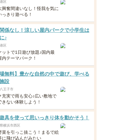
港区
大興奮間違いなし！怪我を気に
いっきり遊べる！
関係なし！涼しい屋内パークで小学生は
に♪
港区
ケットで1日遊び放題♪国内最
屋内テーマパーク！
場無料】豊かな自然の中で遊び、学べる
施設
八王子市
ク充実で雨も安心♪広い敷地で
できない体験しよう！
遊具を使って思いっきり体を動かそう！
県横浜市西区
野菜を引っこ抜こう！まるで絵
界に飛び込んだみたい