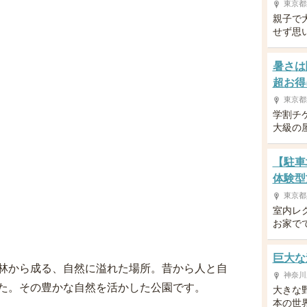
東京都
親子で
せず思
暑さは
超お得
東京都
学割チ
大級の
【駐車
体験型
東京都
室内レ
お家で
巨大な
林から成る、自然に溢れた場所。昔から人と自
神奈川
た。その豊かな自然を活かした公園です。
大きな
本の世