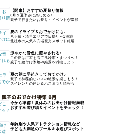
【関東】おすすめ夏祭り情報
8月＆夏休みに楽しめる♪
親子で行きたいお祭り・イベントが満載
夏のドライブ＆おでかけにも♪
八ヶ岳・清里エリアで日帰り～1泊旅！
北杜市の人気＆穴場観光スポット厳選
涼やかな音色に癒やされる♪
この夏は浴衣を着て風鈴市・まつりへ！
親子で絵付け体験や絶景を満喫しよう
夏の朝に早起きしておでかけ♪
親子で神秘的なハスの絶景を楽しもう！
スイレンとの違い＆ハスまつり情報も
 親子のおでかけ特集 8月
今から準備！夏休みのお出かけ情報満載
おすすめ遊び場＆イベントをチェック！
年齢別や人気アトラクション情報など
子ども大満足のプール＆水遊びスポット