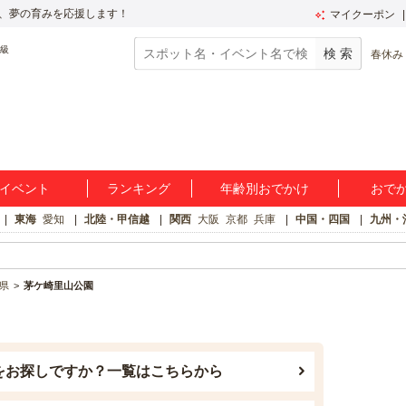
、夢の育みを応援します！
マイクーポン
春休み
イベント
ランキング
年齢別おでかけ
おで
東海
愛知
北陸・甲信越
関西
大阪
京都
兵庫
中国・四国
九州・
県
茅ケ崎里山公園
をお探しですか？一覧はこちらから