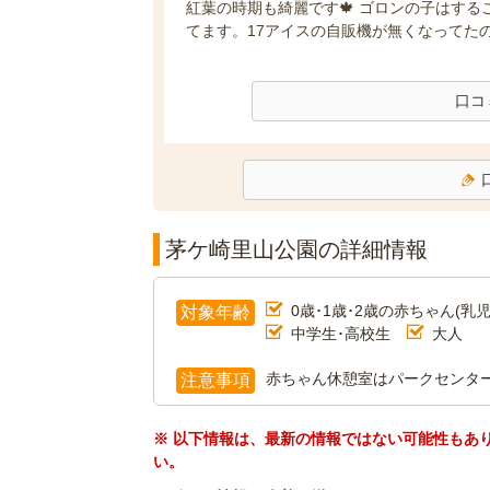
紅葉の時期も綺麗です🍁 ゴロンの子はす
てます。17アイスの自販機が無くなってたの
口コ
茅ケ崎里山公園の詳細情報
0歳･1歳･2歳の赤ちゃん(乳児
対象年齢
中学生･高校生
大人
赤ちゃん休憩室はパークセンタ
注意事項
※ 以下情報は、最新の情報ではない可能性もあ
い。