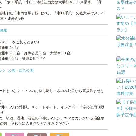
から「茅50系統・小出二本松経由文教大学行き」バス乗車、「芹
分
営地下鉄「湘南台駅」西口から、「湘17系統・文教大学行き」バ
車・徒歩約5分
崎駅
ルサイトをご覧ください)
普通車 42 台)
(普通車 260 台・身障者用 2 台・大型車 10 台)
(普通車 99 台・身障者用 2 台)
ック
公園・総合公園
ードをつなぐ・フンのお持ち帰り・水のみ蛇口から直接飲ませな
う。
の取り入れの制限、スケートボード、キックボード等の使用制限
り
め、草地、湿地、石垣の中等にマムシ、ヤマカガシがいる場合が
の際、草むらに入る時などご注意ください。