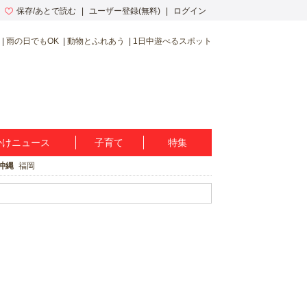
保存/あとで読む
ユーザー登録(無料)
ログイン
雨の日でもOK
動物とふれあう
1日中遊べるスポット
かけニュース
子育て
特集
沖縄
福岡