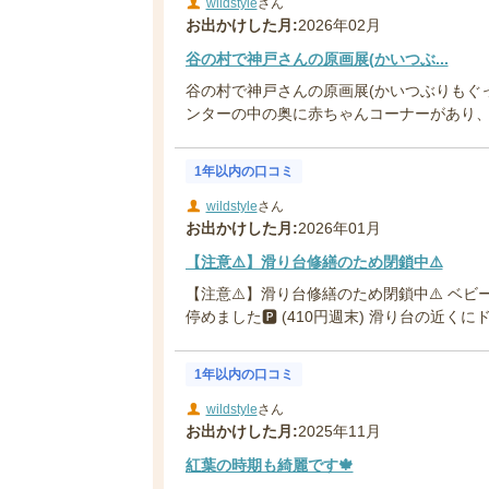
wildstyle
さん
お出かけした月:
2026年02月
谷の村で神戸さんの原画展(かいつぶ...
谷の村で神戸さんの原画展(かいつぶりもぐっ
ンターの中の奥に赤ちゃんコーナーがあり、畳
1年以内の口コミ
wildstyle
さん
お出かけした月:
2026年01月
【注意⚠️】滑り台修繕のため閉鎖中⚠️
【注意⚠️】滑り台修繕のため閉鎖中⚠️ ベ
停めました🅿️ (410円週末) 滑り台の近くにド
1年以内の口コミ
wildstyle
さん
お出かけした月:
2025年11月
紅葉の時期も綺麗です🍁