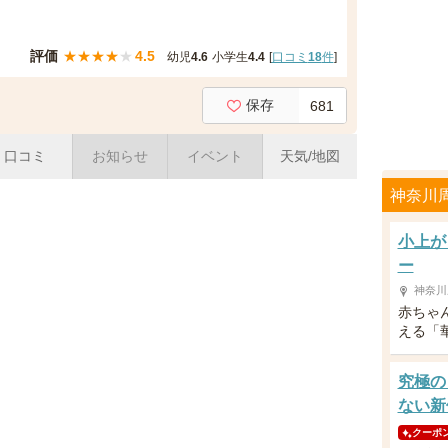
評価
★
★
★
★
★
4.5
幼児
4.6
小学生
4.4
[
口コミ
18
件
]
保存
681
口コミ
お知らせ
イベント
天気/地図
神奈川
小上が
ー
神奈川
赤ちゃ
える「
究極の
ない新
クーポ