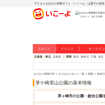
子どもとお出かけ情報サイト「いこーよ」は親子の成長
スポット
101,135件
スポット
イベント
オンライン
北海道・東北
北海道
関東
東京
神奈川
千葉
埼玉
おでかけ情報TOP
おでかけスポット一覧
関東
神奈川
茅ケ崎里山公園の基本情報
茅ヶ崎市の公園・総合公園