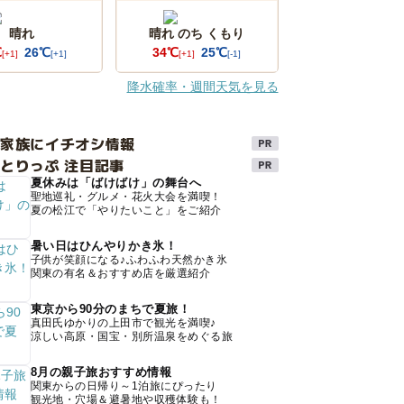
晴れ
晴れ のち くもり
℃
26℃
34℃
25℃
[+1]
[+1]
[+1]
[-1]
降水確率・週間天気を見る
け家族にイチオシ情報
とりっぷ 注目記事
夏休みは「ばけばけ」の舞台へ
聖地巡礼・グルメ・花火大会を満喫！
夏の松江で「やりたいこと」をご紹介
暑い日はひんやりかき氷！
子供が笑顔になる♪ふわふわ天然かき氷
関東の有名＆おすすめ店を厳選紹介
東京から90分のまちで夏旅！
真田氏ゆかりの上田市で観光を満喫♪
涼しい高原・国宝・別所温泉をめぐる旅
8月の親子旅おすすめ情報
関東からの日帰り～1泊旅にぴったり
観光地・穴場＆避暑地や収穫体験も！