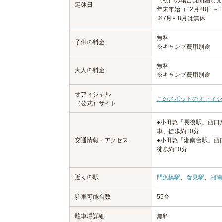
（祝日の場合は開園しま
定休日
年末年始（12月28日～
※7月～8月は無休
無料
子供の料金
※キャンプ費用別途
無料
大人の料金
※キャンプ費用別途
オフィシャル
このスポットのオフィシ
（公式）サイト
●小田急「長後駅」西口
車、徒歩約10分
交通情報・アクセス
●小田急「湘南台駅」西
徒歩約10分
近くの駅
門沢橋駅
、
倉見駅
、
湘南
駐車可能台数
55台
駐車場詳細
無料