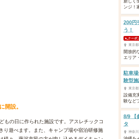
新しく
ンジ！
200
う！
クーポ
東京都
開放的
エリア
駐車場
験型施
東京都
設備充
験など
に開設。
8/9
子どもの日に作られた施設です。アスレチックコ
タ
きり遊べます。また、キャンプ場や宿泊研修施
神奈川
沖縄を
は様々。藤沢市民の方が申し込めるデイキャン