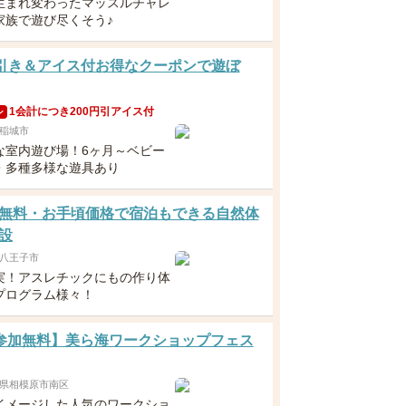
生まれ変わったマッスルチャレ
家族で遊び尽くそう♪
円引き＆アイス付お得なクーポンで遊ぼ
1会計につき200円引アイス付
ン
稲城市
な室内遊び場！6ヶ月～ベビー
・多種多様な遊具あり
無料・お手頃価格で宿泊もできる自然体
設
八王子市
実！アスレチックにもの作り体
プログラム様々！
 【参加無料】美ら海ワークショップフェス
県相模原市南区
イメージした人気のワークショ