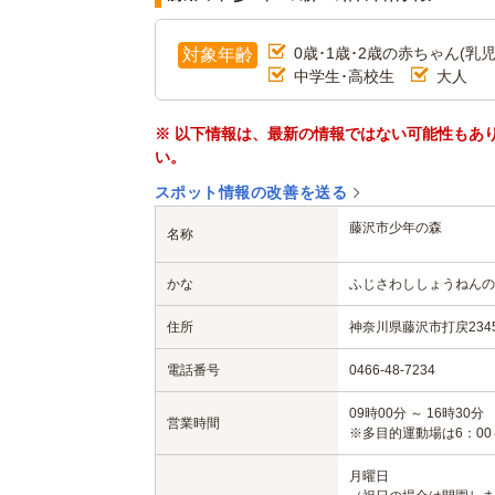
0歳･1歳･2歳の赤ちゃん(乳児
対象年齢
中学生･高校生
大人
※ 以下情報は、最新の情報ではない可能性もあ
い。
スポット情報の改善を送る
藤沢市少年の森
名称
かな
ふじさわししょうねんの
住所
神奈川県藤沢市打戻234
電話番号
0466-48-7234
09時00分 ～ 16時30分
営業時間
※多目的運動場は6：00～
月曜日