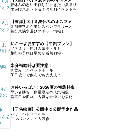
夏休みの思い出作りに行きたい夏祭り
水遊びスポット＆子供無料イベントも
【東海】8月＆夏休みのオススメ
参加無料ポケモンスタンプラリー♪
気分爽快水遊びスポット情報も！
いこーよおすすめ【早割プラン】
ファミリー向け人気ホテルも！
旅行の予約は早めが断然お得♪
水分補給時は要注意！
直飲みしたペットボトル、
何日後まで飲んでも大丈夫？
お得いっぱい！2026夏の福袋特集
早い者勝ち！数量限定の人気福袋
発売日や価格、内容を最速でお届け
【子供映画】公開中＆公開予定作品
パウ・パトロールや
アンパンマンの人気作