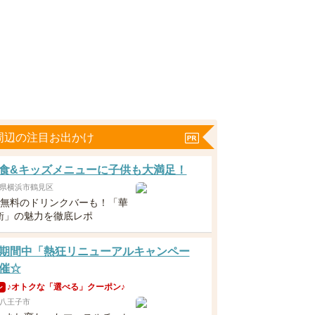
周辺の注目お出かけ
食&キッズメニューに子供も大満足！
県横浜市鶴見区
下無料のドリンクバーも！「華
衛」の魅力を徹底レポ
期間中「熱狂リニューアルキャンペー
催☆
♪オトクな「選べる」クーポン♪
ン
八王子市