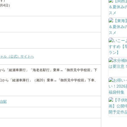
す）
1月4日）
ャル（公式）サイトへ
から「綾瀬車庫行」「海老名駅行」乗車→「御所見中学校前」下
口から「綾瀬車庫行」（湘20）乗車→『御所見中学校前』下車、
台駅