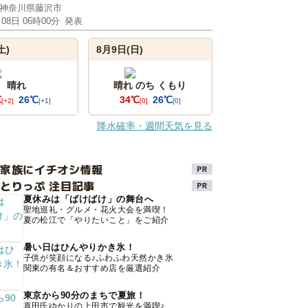
神奈川県藤沢市
月08日 06時00分
発表
土)
8月9日(日)
晴れ
晴れ のち くもり
℃
26℃
34℃
26℃
[+2]
[+1]
[0]
[0]
降水確率・週間天気を見る
け家族にイチオシ情報
とりっぷ 注目記事
夏休みは「ばけばけ」の舞台へ
聖地巡礼・グルメ・花火大会を満喫！
夏の松江で「やりたいこと」をご紹介
暑い日はひんやりかき氷！
子供が笑顔になる♪ふわふわ天然かき氷
関東の有名＆おすすめ店を厳選紹介
東京から90分のまちで夏旅！
真田氏ゆかりの上田市で観光を満喫♪