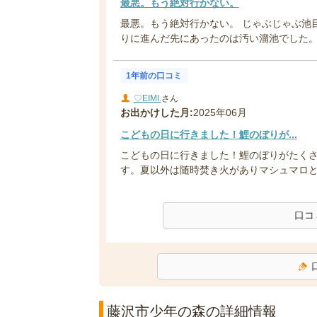
最悪。もう絶対行かない。
最悪。もう絶対行かない。 じゃぶじゃぶ池
りに進んだ先にあったのは汚い溜池でした。ト
1年前の口コミ
♡EIMI.
さん
お出かけした月:
2025年06月
こどもの日に行きました！鯉のぼりが...
こどもの日に行きました！鯉のぼりがたく
す。夏以外は随時焚き火がありマシュマロ
口コ
藤沢市少年の森の詳細情報