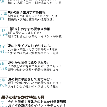
涼しい高原・国宝・別所温泉をめぐる旅
8月の親子旅おすすめ情報
関東からの日帰り～1泊旅にぴったり
観光地・穴場＆避暑地や収穫体験も！
【関東】おすすめ夏祭り情報
8月＆夏休みに楽しめる♪
親子で行きたいお祭り・イベントが満載
夏のドライブ＆おでかけにも♪
八ヶ岳・清里エリアで日帰り～1泊旅！
北杜市の人気＆穴場観光スポット厳選
涼やかな音色に癒やされる♪
この夏は浴衣を着て風鈴市・まつりへ！
親子で絵付け体験や絶景を満喫しよう
夏の朝に早起きしておでかけ♪
親子で神秘的なハスの絶景を楽しもう！
スイレンとの違い＆ハスまつり情報も
 親子のおでかけ特集 8月
今から準備！夏休みのお出かけ情報満載
おすすめ遊び場＆イベントをチェック！