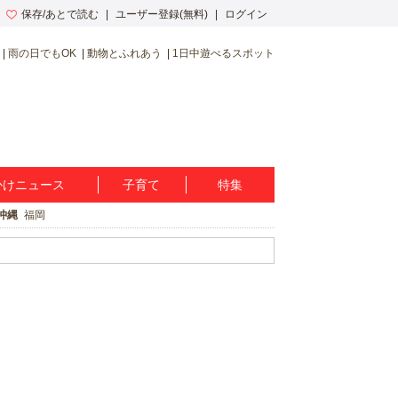
保存/あとで読む
ユーザー登録(無料)
ログイン
雨の日でもOK
動物とふれあう
1日中遊べるスポット
かけニュース
子育て
特集
沖縄
福岡