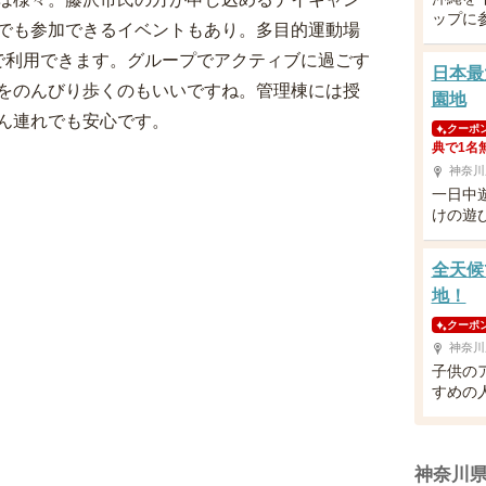
ップに
でも参加できるイベントもあり。多目的運動場
で利用できます。グループでアクティブに過ごす
日本最
をのんびり歩くのもいいですね。管理棟には授
園地
ん連れでも安心です。
クーポ
典で1名
神奈川
一日中
けの遊
全天候
地！
クーポ
神奈川
子供の
すめの
神奈川