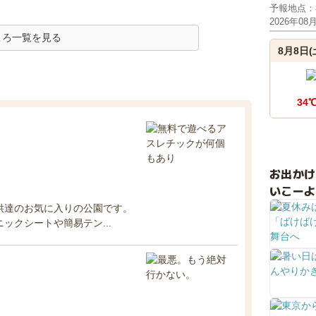
予報地点：
2026年08
ころ一覧を見る
8月8日(
34
お出か
いこーよ
供達のお気に入りの公園です。
ックシートや簡易テン...