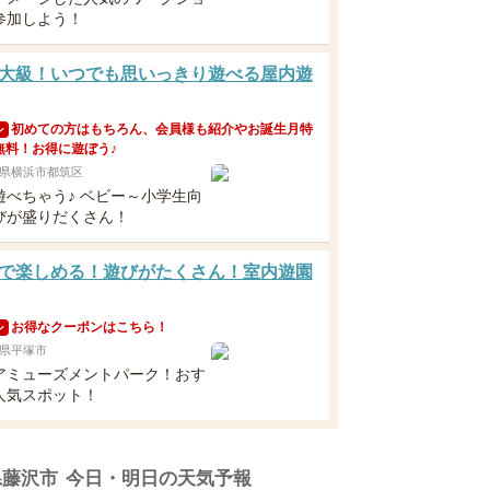
参加しよう！
大級！いつでも思いっきり遊べる屋内遊
初めての方はもちろん、会員様も紹介やお誕生月特
ン
無料！お得に遊ぼう♪
県横浜市都筑区
遊べちゃう♪ ベビー～小学生向
びが盛りだくさん！
で楽しめる！遊びがたくさん！室内遊園
お得なクーポンはこちら！
ン
県平塚市
アミューズメントパーク！おす
人気スポット！
県藤沢市
今日・明日の天気予報