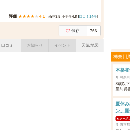
評価
★
★
★
★
★
4.1
幼児
3.5
小学生
4.8
[
口コミ
14
件
]
保存
766
口コミ
お知らせ
イベント
天気/地図
神奈川
本格和
神奈川
3歳以
屋与兵
夏休み
ン」開
クーポ
東京都