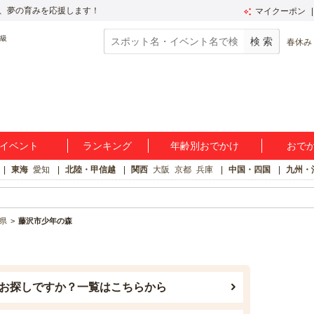
、夢の育みを応援します！
マイクーポン
春休み
イベント
ランキング
年齢別おでかけ
おで
東海
愛知
北陸・甲信越
関西
大阪
京都
兵庫
中国・四国
九州・
県
藤沢市少年の森
お探しですか？一覧はこちらから