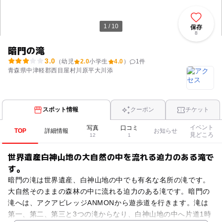
1 / 10
保存
8
暗門の滝
3.0
（幼児
2.0
小学生
4.0
）
1
件
青森県中津軽郡西目屋村川原平大川添
スポット情報
クーポン
チケット
イベント
写真
口コミ
TOP
詳細情報
お知らせ
見どころ
12
1
世界遺産白神山地の大自然の中を流れる迫力のある滝で
す。
暗門の滝は世界遺産、白神山地の中でも有名な名所の滝です。
大自然そのままの森林の中に流れる迫力のある滝です。暗門の
滝へは、アクアビレッジANMONから遊歩道を行きます。滝は
第一、第二、第三と3つの滝からなり、白神山地の中へ片道1時