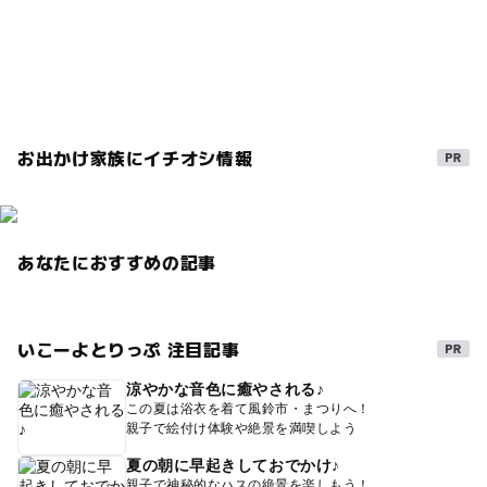
秋のお出かけ2026
遊歩道
無料施設
暑い日でもOK
自然体験
ブナ
登山
夏休み2026
西目屋村
世界遺産
GW(ゴールデンウィーク)2027
白神山地
滝
お出かけ家族にイチオシ情報
涼しい
あなたにおすすめの記事
いこーよとりっぷ 注目記事
涼やかな音色に癒やされる♪
この夏は浴衣を着て風鈴市・まつりへ！
親子で絵付け体験や絶景を満喫しよう
夏の朝に早起きしておでかけ♪
親子で神秘的なハスの絶景を楽しもう！