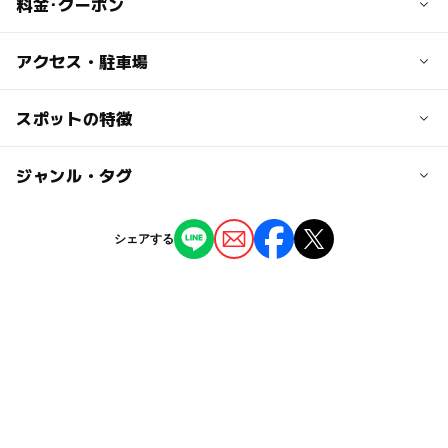
料金･クーポン
子供の料金
アクセス・駐車場
無料
交通アクセス
スポットの特徴
大人の料金
お車の場合 東北自動車道大鰐弘前ICより県道28号経由約
無料
1時間10分
◯
ー
駐車場あり
ジャンル・タグ
駅から近い
電車の場合 JR弘前駅より弘南バス田代行きに乗り、西目
屋村役場下車。そこから弘南バスANMON行きシャトルバ
ー
ー
授乳室あり
託児所
ジャンル
スにて1時間半。
シェアする
体験施設
自然景観
ー
ー
雨でもOK
ベビーカーOK
近くの駅
弘前駅
タグ
ー
ー
食事持込OK
レストラン
午後から遊べる
外遊び
駐車場あり
春休み2027
駐車場詳細
ー
ー
売店
オムツ交換台
トレッキング
冬休み2025-2026
青森県
アクアビレッジANMONの駐車場をご利用ください。
日本の世界遺産
シルバーウィーク2026
紅葉2026