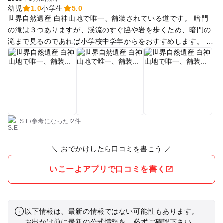
幼児
1.0
小学生
5.0
世界自然遺産 白神山地で唯一、舗装されている道です。 暗門
の滝は３つありますが、渓流のすぐ脇や岩を歩くため、暗門の
滝まで見るのであれば小学校中学年からをおすすめします。 か
なりアドベンチャー気分を味わえます。 途中では川遊びできる
所もあり、川遊びしながらだと第２の滝まで往復３時間以上か
かりました。 午後気温が上がるとアブなどが活動し始めるの
で、午前中にガイドさん付きで行くことを強くオススメしま
す。 ガイドさんの話は渓流の四季の様子や、マタギのこと、横
に生えている植物のことなど教えてくれるので、長い距離も楽
しく進めます。 ただ、ガイドさんからも教えてもらったのです
S.E
/
参考に
なった!
2件
が、雨の翌日や午後雨予報の時などは暗門の滝ルートが閉鎖さ
れやすいです。水位が10㎝上がると通れなくなったり帰れなく
＼ おでかけしたら口コミを書こう ／
なるためだそうです。 落石事故も多いため、入口でのヘルメッ
トを借りて着用することを強くオススメします。
いこーよアプリで口コミを書く
以下情報は、最新の情報ではない可能性もあります。
お出かけ前に最新の公式情報を、必ずご確認下さい。