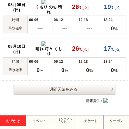
08月09日
26
19
くもり のち 晴
℃
[-3]
℃
[-4]
(日)
れ
時間
00-06
06-12
12-18
18-24
---
---
---
0
降水確率
%
08月10日
26
17
晴れ 時々 くも
℃
[-3]
℃
[-2]
(月)
り
時間
00-06
06-12
12-18
18-24
0
0
0
0
降水確率
%
%
%
%
週間天気をみる
情報提供：
オンライン
おでかけ
イベント
チケット
クーポン
イベント