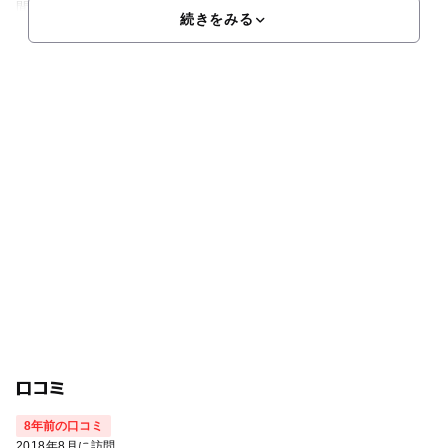
間ほどで回ってこれます。ブナの森が続く道を森林浴をし
続きをみる
口コミ
8年前の口コミ
2018年8月に訪問