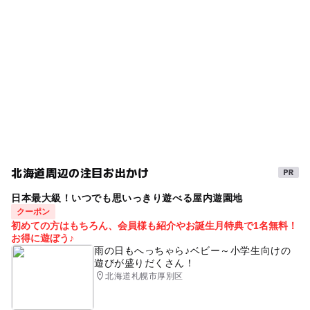
午後から遊べる
冬休み2025-2026
夏休み自由研究
ー
ー
売店
オムツ交換台
ゴールデンウィーク2016
伝統芸能体験
GW2016
gw2015
秋のお出かけ2026
雨の日おでかけ
三連休
GW(ゴールデンウィーク)2016
雨でも遊べる
雨の日でもOK
夏休み・自由研究2026
GW(ゴールデンウィーク)2027
ベビーカーOK
夏休み2026
シルバーウィーク2026
北海道周辺の注目お出かけ
GW(ゴールデンウィーク)2015
室内
雨でも楽しめる
日本最大級！いつでも思いっきり遊べる屋内遊園地
春休み2027
GW
クーポン
初めての方はもちろん、会員様も紹介やお誕生月特典で1名無料！
お得に遊ぼう♪
雨の日もへっちゃら♪ベビー～小学生向けの
遊びが盛りだくさん！
北海道札幌市厚別区