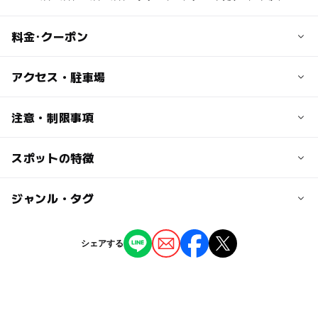
料金･クーポン
子供の料金
アクセス・駐車場
【常設展】高校生・大学生 250円
※詳しくはホームページをご覧下さい。
交通アクセス
注意・制限事項
地下鉄南北線「中島公園（出口3番）」、「幌平橋駅駅」
大人の料金
下車徒歩6分
スポットの特徴
駐車場（7台）には限りがありますので、ご来館の際には
【常設展】500円
公共交通機関をご利用ください。
※詳しくはホームページをご覧下さい。
近くの駅
ー
ー
駐車場あり
ジャンル・タグ
駅から近い
幌平橋駅
ー
ー
授乳室あり
託児所
ジャンル
シェアする
中島公園駅
体験施設
文化施設
◯
◯
雨でもOK
ベビーカーOK
タグ
ー
ー
食事持込OK
レストラン