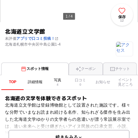
1 / 4
保存
12
北海道立文学館
未評価
アプリで口コミ投稿！
北海道札幌市中央区中島公園1-4
スポット情報
クーポン
チケット
イベント
写真
口コミ
TOP
詳細情報
お知らせ
見どころ
4
0
北海道の文学を体験できるスポット
北海道立文学館は登録博物館として設置された施設です。様々
な分野でいまなお読まれ続ける名作、知られざる傑作を生み出
した北海道文学ゆかりの文学者らの息遣いが漂う常設展示室で
は、遠い未来へと受け継ぎたいアイヌ民族の口承文芸、小説、
評論・エッセイ、詩、短歌、俳句、川柳、さらには児童文学な
続きをみる