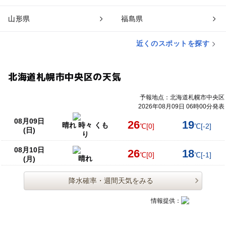
山形県
福島県
近くのスポットを探す
北海道札幌市中央区の天気
予報地点：北海道札幌市中央区
2026年08月09日 06時00分発表
08月09日
26
19
晴れ 時々 くも
℃
[0]
℃
[-2]
(日)
り
08月10日
26
18
℃
[0]
℃
[-1]
晴れ
(月)
降水確率・週間天気をみる
情報提供：