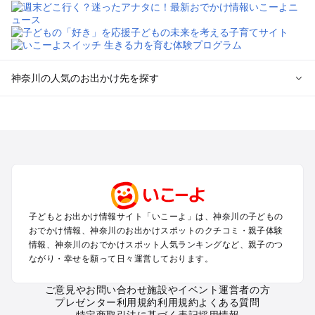
神奈川の人気のお出かけ先を探す
神奈川のエリアからプール子ども連れのお出かけスポッ
トを探す
横浜・みなとみらい・中華街・ベイエリア・金沢八景のプール
お出かけ
鎌倉・湘南（藤沢・茅ヶ崎・平塚周辺）のプールお出かけ
小田原・熱海・湯河原・真鶴のプールお出かけ
町田・相模原・愛川・上野原のプールお出かけ
子どもとお出かけ情報サイト「いこーよ」は、神奈川の子どもの
新横浜・港北エリア・日吉・青葉台・鶴見のプールお出かけ
おでかけ情報、神奈川のお出かけスポットのクチコミ・親子体験
川崎のプールお出かけ
情報、神奈川のおでかけスポット人気ランキングなど、親子のつ
海老名・厚木のプールお出かけ
ながり・幸せを願って日々運営しております。
三浦半島（横須賀・三浦）のプールお出かけ
箱根（湯本・強羅・小涌谷・仙石原・芦ノ湖）のプールお出か
ご意見やお問い合わせ
施設やイベント運営者の方
プレゼンター利用規約
利用規約
よくある質問
け