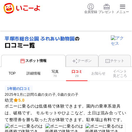
会員登録
プレゼント
メニュー
平塚市総合公園 ふれあい動物園
の
口コミ一覧
スポット情報
クーポン
チケット
イベント
写真
口コミ
TOP
詳細情報
お知らせ
見どころ
70
29
1年前の口コミ
2025年1月に訪問
/
1歳の女の子
0歳の女の子
幼児
5.0
ポニーに乗るのは低価格で体験できます。園内の乗車系遊具
は、破格です。 モルモットやひよこなど、土日は混み合ってい
て整理券を勝ち取った方が体験できます。駐車場は有料です。