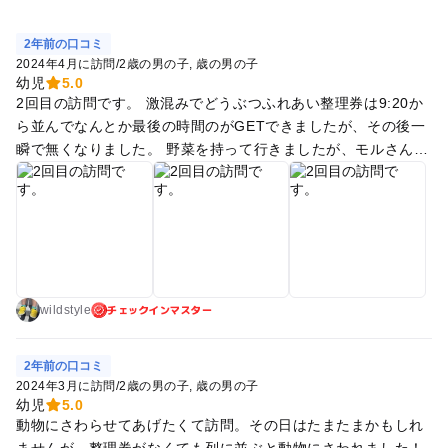
2年前の口コミ
2024年4月に訪問
/
2歳の男の子
歳の男の子
幼児
5.0
2回目の訪問です。 激混みでどうぶつふれあい整理券は9:20か
ら並んでなんとか最後の時間のがGETできましたが、その後一
瞬で無くなりました。 野菜を持って行きましたが、モルさんう
さぎさんまったく食べませんでした😷 ヤギさんはキャベツ食べ
てくれましたよ🤗
チェックインマスター
wildstyle
2年前の口コミ
2024年3月に訪問
/
2歳の男の子
歳の男の子
幼児
5.0
動物にさわらせてあげたくて訪問。その日はたまたまかもしれ
ませんが、整理券がなくても列に並ぶと動物にさわれました！