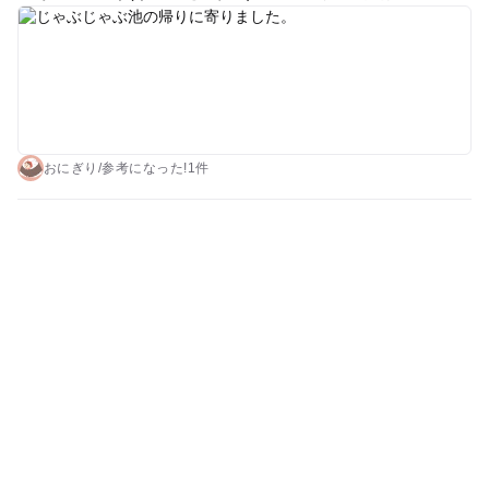
話で確認した方が良さそう🤔 鳥、猿、リスなど居ましたが娘は
アヒルに興奮してました🪿
おにぎり
/
参考に
なった!
1件