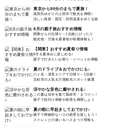
東京から90分のまちで夏旅！
真田氏ゆかりの上田市で観光を満喫♪
涼しい高原・国宝・別所温泉をめぐる旅
8月の親子旅おすすめ情報
関東からの日帰り～1泊旅にぴったり
観光地・穴場＆避暑地や収穫体験も！
【関東】おすすめ夏祭り情報
8月＆夏休みに楽しめる♪
親子で行きたいお祭り・イベントが満載
夏のドライブ＆おでかけにも♪
八ヶ岳・清里エリアで日帰り～1泊旅！
北杜市の人気＆穴場観光スポット厳選
涼やかな音色に癒やされる♪
この夏は浴衣を着て風鈴市・まつりへ！
親子で絵付け体験や絶景を満喫しよう
夏の朝に早起きしておでかけ♪
親子で神秘的なハスの絶景を楽しもう！
スイレンとの違い＆ハスまつり情報も