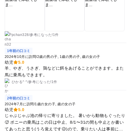
pchan328
/
参考に
なった!
1件
1年前の口コミ
2024年10月に訪問
/
2歳の男の子
1歳の男の子
歳の女の子
幼児
5.0
羊、やぎ、うさぎ、鶏などに餌をあげることができます。また
馬に乗馬もできます。
ひかる^ ^
/
参考に
なった!
1件
2年前の口コミ
2024年7月に訪問
/
1歳の女の子
歳の女の子
幼児
5.0
じゃぶじゃぶ池の帰りに寄りました。 暑いから動物もぐったり
🥵 ポニーの乗馬はこの日は中止、8/1〜31の間も中止とか書い
てあったと思う(うろ覚えです😥)ので、乗りたい人は事前に電