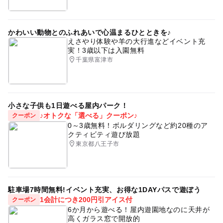
かわいい動物とのふれあいで心温まるひとときを♪
えさやり体験や羊の大行進などイベント充
実！3歳以下は入園無料
千葉県富津市
小さな子供も1日遊べる屋内パーク！
♪オトクな「選べる」クーポン♪
クーポン
0～3歳無料！ボルダリングなど約20種のア
クティビティ遊び放題
東京都八王子市
駐車場7時間無料!イベント充実、お得な1DAYパスで遊ぼう
1会計につき200円引アイス付
クーポン
6か月から遊べる！屋内遊園地なのに天井が
高くガラス窓で開放的