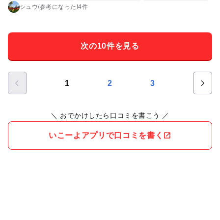
く人参も食べな〜等、声かけをしながらあげていて、動物との
シュウ
/
参考に
なった!
4件
ふれあいは感性を育てる上でも重要なんだな〜と実感。 餌は自
宅から葉物野菜やりんご、人参等の持参オッケー！ キャベツ持
参の方が多かったです。 うちは白菜、キャベツ、小松菜、人参
次の10件を見る
と、複数の野菜を用意していきました。モルモットやウサギは
食べやすい柔らかい刃物野菜が好きで、小松菜の葉先を喜んで
食べました。 残った芯や人参はふれあいコーナーの時間終了
1
2
3
後、柵越しに羊やヤギに餌やりが出来るので、食べて頂きまし
た。 羊の方が弱いみたいで、ヤギが餌を食べてると羊はあまり
寄ってきません。ヤギがいなくなると一斉に寄ってきます。 他
＼ おでかけしたら口コミを書こう ／
にも鳥類やポニーがいます。 動物園内に50円で乗れる乗り物が
いくつかあり、 うちの子は電車に乗って満足した様です。 動
いこーよアプリで口コミを書く
物園入園無料、乗り物50円、餌持参すれば無料！ とても助かり
ます。 ふれあい出来る動物園はありますが、ふれあいながら持
参した野菜をあげられるのは、他に聞いたことがないので、近
所にあれば毎週通いたいくらい良かったです！