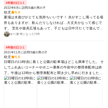
芽生えるイヤイヤ期前に行くのが良いと思います！
4年前の口コミ
2022年6月に訪問
/
3歳の男の子
幼児
5.0
夏場は水遊びがとても気持ちいいです！ 水がすこし濁ってる場
所もありますが、飲んだりしなければ…大丈夫かなって感じで
す。 芝生や遊具広場もあって、子どもは日中汗だくで遊んでま
した！テントも広げられるので1日遊びたい家族にはぴったり
ゆー
/
参考に
なった!
3件
の場所です！ あとはふれあい広場もあって、野菜持ち込み可能
なので、ヤギや羊の餌やりも出来ます！ 休日は、ポニーに乗る
4年前の口コミ
のはかなり並ぶ＆整理券なので早めに行かないと午後の部も無
2021年11月に訪問
/
3歳の男の子
くなりやすいです
幼児
5.0
日曜日の11時頃に着くと公園の駐車場はどこも満車でした。 そ
してふれあいコーナーやポニー乗車の午前中の整理券配布は終
了。午後は12時から整理券配布と聞き少し早めに行きましたが
長い列になっていて、貰えた整理券は13:55〜14:10までの券で
した。 そしてポニー乗車のチケットは間に合わず。 朝一から
行ければ良かったのですが、遠くて無理でした。 それでもお昼
ご飯までは平塚総合公園の遊具で遊び、お昼ご飯の後には、ふ
れあいコーナーの中で、モルモット、ウサギを抱っこしながら
餌やりが出来、子供は大満足！！ ウサギにキャベツだけじゃな