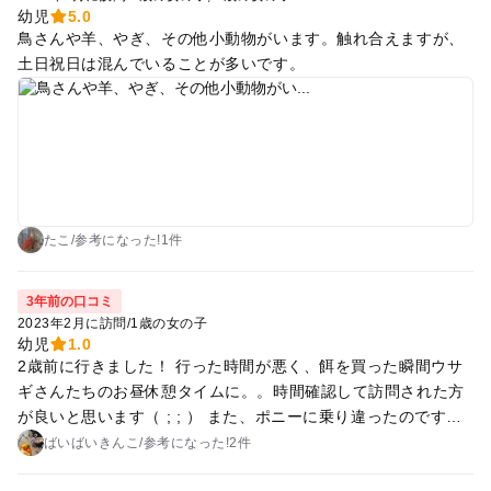
らは100円の券の購入が必要です。
幼児
5.0
鳥さんや羊、やぎ、その他小動物がいます。触れ合えますが、
土日祝日は混んでいることが多いです。
たこ
/
参考に
なった!
1件
3年前の口コミ
2023年2月に訪問
/
1歳の女の子
幼児
1.0
2歳前に行きました！ 行った時間が悪く、餌を買った瞬間ウサ
ギさんたちのお昼休憩タイムに。。時間確認して訪問された方
が良いと思います（ ; ; ） また、ポニーに乗り違ったのですが
まだ1人で乗らせることのできる年齢ではなく断念。。本人は
ばいばいきんこ
/
参考に
なった!
2件
乗りたくて大泣きでした(･･;) 3歳以降か、まだ意志がはっきり