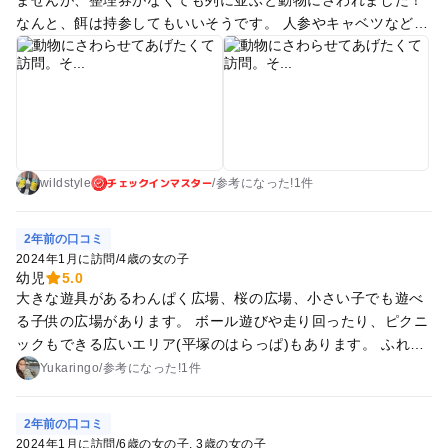
なんと、餌は持参してもいいそうです。 人参やキャベツなど、
持っていって良いものはWebサイトに書いてありますので確認
してから行くと良いでしょう。 ひつじは大きくて息子は怖がっ
ていました。 うさぎ、ひよこが気に入ったようです。 私はハ
ムスターちゃんが好きです！
チェックインマスター
wildstyle
/
参考に
なった!
1件
2年前の口コミ
2024年1月に訪問
/
4歳の女の子
幼児
5.0
大きな遊具があるわんぱく広場、桜の広場、小さい子でも遊べ
る子供の広場があります。 ボール遊びや走り回ったり、ピクニ
ックもできる広いエリア(平塚のはらっぱ)もあります。 ふれあ
い動物園もあり、なんと無料です！野菜など持っていくか購入
Yukaringo
/
参考に
なった!
1件
することもできますが、すぐ売り切れちゃうので早めに購入す
る事をお勧めします。 ハムスター、うさぎ、亀などいます！
2年前の口コミ
また小学生以下でしたら、ポニーに乗ることもできます。こち
2024年1月に訪問
/
6歳の女の子
3歳の女の子