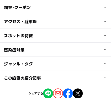
料金･クーポン
子供の料金
アクセス・駐車場
公園は入場無料
交通アクセス
スポットの特徴
【ツインアーチ138】
●公共交通：JR尾張一宮駅・名鉄一宮駅より、名鉄バスで
200円 （6歳以上15歳未満）
約20分「138タワーパーク」下車
◯
ー
駐車場あり
感染症対策
駅から近い
●車：東海北陸自動車道「一宮木曽川I.C.」より約8分
大人の料金
◯
ー
授乳室あり
託児所
ジャンル・タグ
公園利用のお願い
公園は入場無料
近くの駅
木曽川駅
ー
◯
雨でもOK
ベビーカーOK
•体調のすぐれないお客様はご来園をお控えください。
【ツインアーチ138】
ジャンル
この施設の紹介記事
•マスク着用を含めた「咳」エチケットにご協力くださ
500円 （15歳以上）
観光
自然体験・アクティビティ
公園・総合公園
黒田駅
い。
◯
◯
食事持込OK
レストラン
【2026】東海のネモフィラの名所5選 見頃
•密集を避け、他のお客様との間隔を一定に保ちながらご
シェアする
展望台
＆遊び場おすすめイベントも
利用ください。
◯
◯
売店
オムツ交換台
新木曽川駅
2026年4月7日
•手洗いの励行もお願いいたします。
タグ
•トイレご使用の際は、飛沫防止のため、ふた付き便器の
【愛知】ピクニックにおすすめ！親子で一日