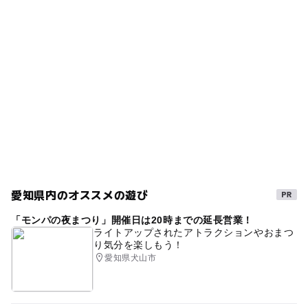
駐車可能台数
場合はふたを閉じて水を流してください。
中楽しめる芝生広場のある大型公園8選
河川敷
正月遊び
バラ
工作
春休みのおでかけ
700台
2025年12月24日
名鉄名古屋本線(愛知県)
愛知県
犬とおでかけ
愛知県一宮市で秋の大型イベント「オータム
駐車場料金
散歩
子連れで楽しめる
子どもと
フェスタ」開催 コスモス鑑賞＆体験が満載
無料
2025年9月17日
冬休み2025-2026
紅葉2026
サイクリング
駐車場詳細
野外ステージ
シルバーウィーク2026
駐車場は8:00に開門
夏休み・自由研究2026
午後から遊べる
自然
夏休み2026
ピクニック
駐車場無料
ペット連れOK
植物とふれあう
自転車
GW
愛知県内のオススメの遊び
自然体験
コキア
造形
一宮市
「モンパの夜まつり」開催日は20時までの延長営業！
ライトアップされたアトラクションやおまつ
自然景観・ハイキングあり
ネモフィラ
り気分を楽しもう！
愛知県犬山市
ふわふわドーム
冬のお出かけ
コスモス
三連休
ペット可
冒険
無料休憩所
桜