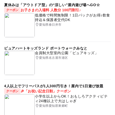
夏休みのおでかけ
コンビネーション遊具
夏休みは「アウトドア型」の“涼しい”屋内遊び場へGO☆
お子さまの入場料 人数分 100円割引♪
クーポン
ゴールデンウィーク
春休み2027
複合遊具
低価格で時間無制限！1日パックがお得♪飲食
持込＆保護者交代OK
子どもとおでかけ
モーニング
イベント
愛知県春日井市
展望タワー
芝生広場
名鉄名古屋本線
穴場
イルミネーション2025-2026
ライトアップ
桜お花見2027
水遊び2026
公園併設
ピュアハートキッズランド ポートウォークみなと
会員制大型室内公園「ピュアキッズ」
GW(ゴールデンウィーク)2027
タワー
室内
愛知県名古屋市港区
秋のお出かけ2026
花畑
コロナ対策
サイクリングコース有り
駐車場あり
木曽川
レンタサイクル
ポピー
4人以上でフリーパスが1人300円引き！屋内で1日遊び放題
🎉「お祝い記念日割」クーポン
クーポン
小学生以上からOK！おもしろアクティビテ
ィ24種以上で大はしゃぎ
愛知県愛知郡東郷町