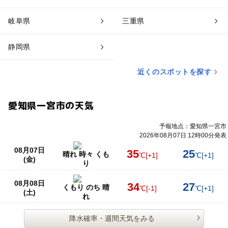
岐阜県
三重県
静岡県
近くのスポットを探す
愛知県一宮市の天気
予報地点：愛知県一宮市
2026年08月07日 12時00分発表
08月07日
35
25
晴れ 時々 くも
℃
[+1]
℃
[+1]
(金)
り
08月08日
34
27
くもり のち 晴
℃
[-1]
℃
[+1]
(土)
れ
降水確率・週間天気をみる