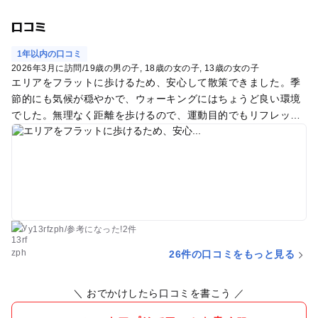
口コミ
1年以内の口コミ
2026年3月に訪問
/
19歳の男の子
18歳の女の子
13歳の女の子
エリアをフラットに歩けるため、安心して散策できました。季
節的にも気候が穏やかで、ウォーキングにはちょうど良い環境
でした。無理なく距離を歩けるので、運動目的でもリフレッシ
ュ目的でも利用しやすいと感じました。
y13rfzph
/
参考に
なった!
2件
26件の口コミをもっと見る
＼ おでかけしたら口コミを書こう ／