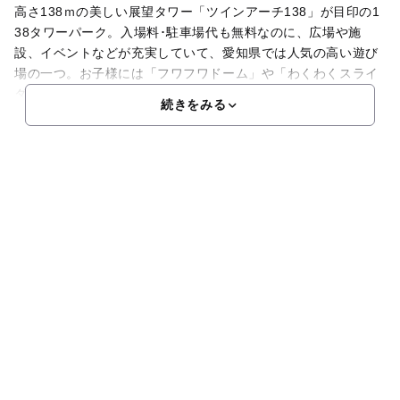
高さ138ｍの美しい展望タワー「ツインアーチ138」が目印の1
38タワーパーク。入場料･駐車場代も無料なのに、広場や施
設、イベントなどが充実していて、愛知県では人気の高い遊び
場の一つ。お子様には「フワフワドーム」や「わくわくスライ
ダー」も楽しいですよ。お花畑や四季折々の植物もきれ
続きをみる