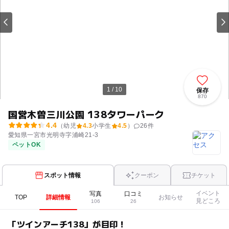
1 / 10
保存
870
国営木曽三川公園 138タワーパーク
4.4
（幼児
4.3
小学生
4.5
）
26
件
愛知県一宮市光明寺字浦崎21-3
ペットOK
スポット情報
クーポン
チケット
イベント
写真
口コミ
TOP
詳細情報
お知らせ
見どころ
106
26
「ツインアーチ138」が目印！