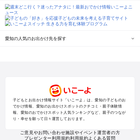
愛知の人気のお出かけ先を探す
愛知のエリアからプール子ども連れのお出かけスポット
を探す
岡崎・豊田・豊橋・三河湾のプールお出かけ
名古屋（名駅・栄・名古屋城・金山・千種）周辺のプールお出
かけ
犬山・一宮・小牧・瀬戸・各務原・尾張のプールお出かけ
知多半島（常滑・半田・南知多）のプールお出かけ
子どもとお出かけ情報サイト「いこーよ」は、愛知の子どものお
でかけ情報、愛知のお出かけスポットのクチコミ・親子体験情
愛知の定番お出かけスポット
報、愛知のおでかけスポット人気ランキングなど、親子のつなが
り・幸せを願って日々運営しております。
愛知の遊園地
愛知の動物園
ご意見やお問い合わせ
施設やイベント運営者の方
愛知のバーベキュー
プレゼンター利用規約
利用規約
よくある質問