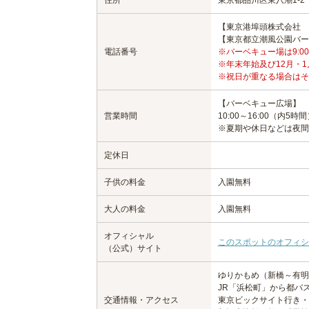
【東京港埠頭株式会社 公園
【東京都立潮風公園バーベキュ
電話番号
※バーベキュー場は9:00～1
※年末年始及び12月・
※祝日が重なる場合はそ
【バーベキュー広場】
営業時間
10:00～16:00（内5時
※夏期や休日などは夜間
定休日
子供の料金
入園無料
大人の料金
入園無料
オフィシャル
このスポットのオフィシ
（公式）サイト
ゆりかもめ（新橋～有明
JR「浜松町」から都バス
交通情報・アクセス
東京ビックサイト行き・