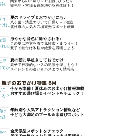
関東からの日帰り～1泊旅にぴったり
観光地・穴場＆避暑地や収穫体験も！
夏のドライブ＆おでかけにも♪
八ヶ岳・清里エリアで日帰り～1泊旅！
北杜市の人気＆穴場観光スポット厳選
涼やかな音色に癒やされる♪
この夏は浴衣を着て風鈴市・まつりへ！
親子で絵付け体験や絶景を満喫しよう
夏の朝に早起きしておでかけ♪
親子で神秘的なハスの絶景を楽しもう！
スイレンとの違い＆ハスまつり情報も
 親子のおでかけ特集 8月
今から準備！夏休みのお出かけ情報満載
おすすめ遊び場＆イベントをチェック！
年齢別や人気アトラクション情報など
子ども大満足のプール＆水遊びスポット
全天候型スポットをチェック
屋内で一日たっぷり思いっきり遊ぼう♪