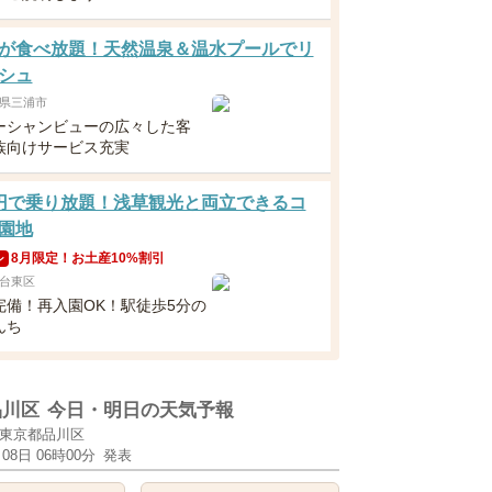
が食べ放題！天然温泉＆温水プールでリ
シュ
県三浦市
ーシャンビューの広々した客
族向けサービス充実
円で乗り放題！浅草観光と両立できるコ
園地
8月限定！お土産10%割引
ン
台東区
完備！再入園OK！駅徒歩5分の
んち
品川区
今日・明日の天気予報
東京都品川区
月08日 06時00分
発表