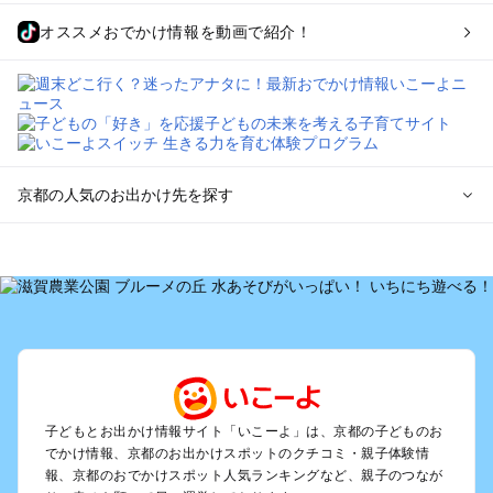
オススメおでかけ情報を動画で紹介！
京都の人気のお出かけ先を探す
京都のエリアからプール子ども連れのお出かけスポット
を探す
宇治・京都南部（長岡京・山崎）のプールお出かけ
京都駅周辺・四条河原町・東寺・伏見（伏見稲荷）のプールお
出かけ
天橋立・舞鶴・丹後半島のプールお出かけ
福知山・綾部のプールお出かけ
亀岡・湯の花・美山・丹波のプールお出かけ
子どもとお出かけ情報サイト「いこーよ」は、京都の子どものお
嵐山・嵯峨野・高雄のプールお出かけ
でかけ情報、京都のお出かけスポットのクチコミ・親子体験情
烏丸・二条城・北野天満宮のプールお出かけ
報、京都のおでかけスポット人気ランキングなど、親子のつなが