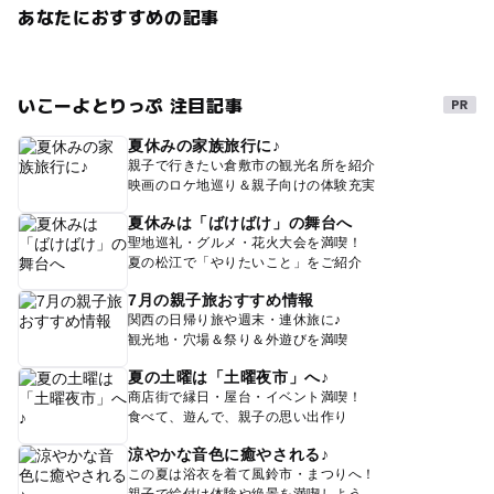
あなたにおすすめの記事
いこーよとりっぷ 注目記事
夏休みの家族旅行に♪
親子で行きたい倉敷市の観光名所を紹介
映画のロケ地巡り＆親子向けの体験充実
夏休みは「ばけばけ」の舞台へ
聖地巡礼・グルメ・花火大会を満喫！
夏の松江で「やりたいこと」をご紹介
7月の親子旅おすすめ情報
関西の日帰り旅や週末・連休旅に♪
観光地・穴場＆祭り＆外遊びを満喫
夏の土曜は「土曜夜市」へ♪
商店街で縁日・屋台・イベント満喫！
食べて、遊んで、親子の思い出作り
涼やかな音色に癒やされる♪
この夏は浴衣を着て風鈴市・まつりへ！
親子で絵付け体験や絶景を満喫しよう