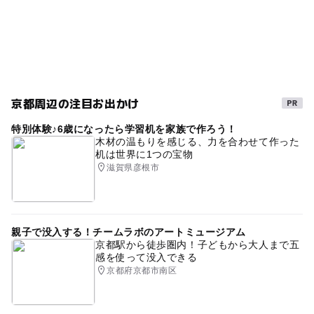
4月イチゴ狩り
冬のお出かけ
冬の味覚狩り
近鉄京都線(京都府)
秋のお出かけ2026
章姫
自然を実感
春の味覚狩り
3月イチゴ狩り
食べ放題
10月味覚狩り
春休み2027
京都周辺の注目お出かけ
1月イチゴ狩り
ベビーカー可
特別体験♪6歳になったら学習机を家族で作ろう！
木材の温もりを感じる、力を合わせて作った
GW(ゴールデンウィーク)2027
3月味覚狩り
穴場
机は世界に1つの宝物
滋賀県彦根市
味覚狩り情報
学研都市線
シルバーウィーク2026
イチゴ狩りベビーカー可
紅ほっぺ
学研都市線(京都府)
のんびりする
バリアフリーあり
親子で没入する！チームラボのアートミュージアム
京都駅から徒歩圏内！子どもから大人まで五
4月味覚狩り
自然に囲まれる
2歳以下無料
感を使って没入できる
京都府京都市南区
コロナ対策
5月味覚狩り
夏休み2026
秋の味覚狩り
1月味覚狩り
バリアフリー