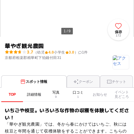
1 / 9
保存
172
華やぎ観光農園
3.7
（幼児
4.0
小学生
3.0
）
1
件
京都府相楽郡精華町下狛鐘付田31
スポット情報
クーポン
チケット
イベント
写真
口コミ
TOP
詳細情報
お知らせ
見どころ
9
1
いちごや枝豆。いろいろな作物の収穫を体験してくださ
い！
「華やぎ観光農園」では、冬から春にかけてはいちご、秋には
枝豆と年間を通じて収穫体験をすることができます。こちらの