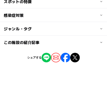
スポットの特徴
予約:必須
近くの駅
食べ放題:あり（40分）
高設栽培:あり
祝園駅
◯
ー
駐車場あり
感染症対策
駅から近い
新祝園駅
ー
ー
授乳室あり
託児所
ジャンル・タグ
① 3密を避け、手洗い消毒を徹底しご案内いたします。
ー
◯
雨でもOK
ベビーカーOK
下狛駅
② ハウス内は、常に換気された状態にしております。
ジャンル
この施設の紹介記事
果物狩り・収穫体験
いちご狩り
③ いちごの摘み取りと飲食場所の分離
ー
ー
食事持込OK
レストラン
駐車可能台数
【2026】大阪近郊の「電車で行ける」いち
シェアする
80台
ご狩りスポット7選 駅近厳選！
いちご狩りは、マスク着用の上ハウス内で行います。
◯
ー
売店
オムツ交換台
タグ
2025年12月18日
摘み取った後のいちごの飲食はハウス外でお願い致しま
駐車場料金
冬休み2025-2026
食べ放題あり
味覚狩り・収穫体験
す。
【2025】京都府の「いちご狩り」が楽しめ
無料
るおすすめスポット7選
自然の中で楽しむ
自然豊か
外遊び
ご不便をおかけいたしますが、ご理解の程、お願い申し上
2025年1月17日
2月イチゴ狩り
イチゴ狩り
3種以上楽しめる
げます。
高設栽培
ファミリーに人気
近鉄京都線
要予約
味覚狩り
イチゴ狩り体験
11月味覚狩り