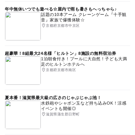
5月イチゴ狩り
2月味覚狩り
年中無休いつでも遊べる☆屋内で雨も暑さもへっちゃら♪
話題の10本アーム クレーンゲーム『十手観
音』家族で爆獲体験☆
京都府京都市中京区
超豪華！8組最大24名様「ヒルトン」8施設の無料宿泊券
1泊朝食付き！プールに大自然！子ども大満
足のヒルトンホテルへ
京都府京都市南区
夏本番！滋賀県最大級の広さのじゃぶじゃぶ池！
水鉄砲やシャボン玉など持ち込みOK！涼感
イベントも開催◎
滋賀県蒲生郡日野町