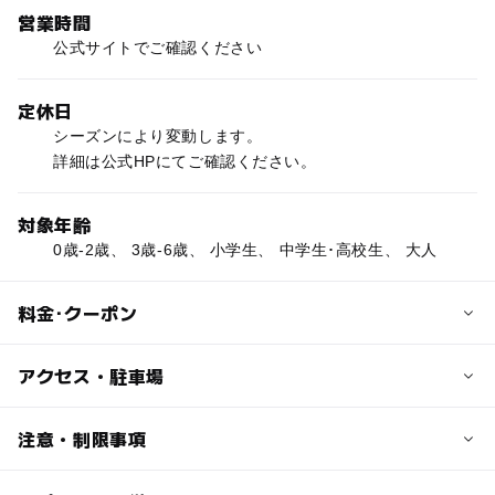
営業時間
公式サイトでご確認ください
定休日
シーズンにより変動します。
詳細は公式HPにてご確認ください。
対象年齢
0歳-2歳、 3歳-6歳、 小学生、 中学生･高校生、 大人
料金･クーポン
子供の料金
アクセス・駐車場
公式サイトでご確認ください
交通アクセス
注意・制限事項
大人の料金
JR・近鉄狛田駅より「せいかくるりんバス」に乗車し5分
公式サイトでご確認ください