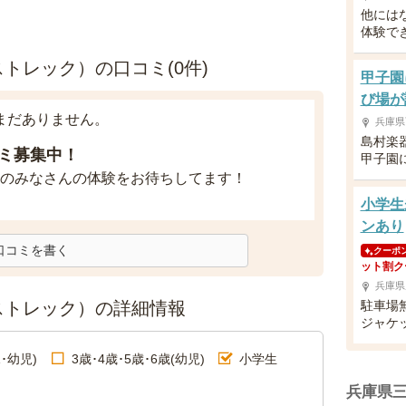
他には
体験で
ストレック）の口コミ(0件)
甲子園
び場が
まだありません。
兵庫県
島村楽
ミ募集中！
甲子園
のみなさんの体験をお待ちしてます！
小学生
ンあり
口コミを書く
クーポ
ット割ク
兵庫県
ストレック）の詳細情報
駐車場
ジャケ
･幼児)
3歳･4歳･5歳･6歳(幼児)
小学生
兵庫県