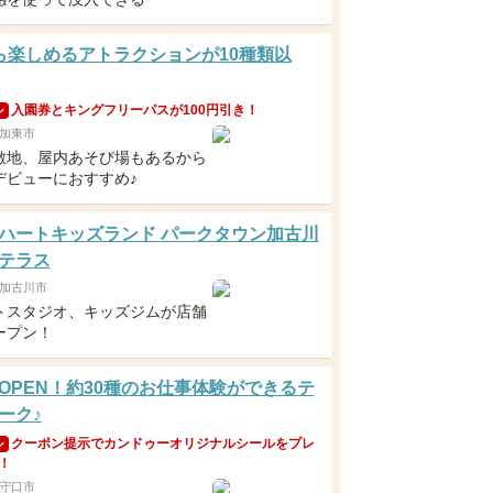
ら楽しめるアトラクションが10種類以
入園券とキングフリーパスが100円引き！
ン
加東市
敷地、屋内あそび場もあるから
デビューにおすすめ♪
ハートキッズランド パークタウン加古川
テラス
加古川市
トスタジオ、キッズジムが店舗
ープン！
OPEN！約30種のお仕事体験ができるテ
ーク♪
クーポン提示でカンドゥーオリジナルシールをプレ
ン
！
守口市