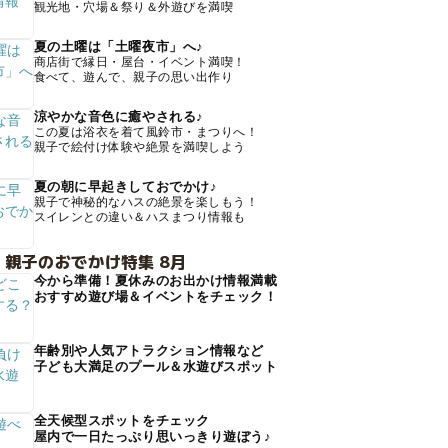
観光地・穴場＆祭り＆外遊びを満喫
夏の土曜は「土曜夜市」へ♪
商店街で縁日・屋台・イベント満喫！
食べて、遊んで、親子の思い出作り
涼やかな音色に癒やされる♪
この夏は浴衣を着て風鈴市・まつりへ！
親子で絵付け体験や絶景を満喫しよう
夏の朝に早起きしておでかけ♪
親子で神秘的なハスの絶景を楽しもう！
スイレンとの違い＆ハスまつり情報も
 親子のおでかけ特集 8月
今から準備！夏休みのお出かけ情報満載
おすすめ遊び場＆イベントをチェック！
年齢別や人気アトラクション情報など
子ども大満足のプール＆水遊びスポット
全天候型スポットをチェック
屋内で一日たっぷり思いっきり遊ぼう♪