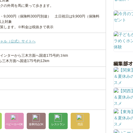
上対象
クの外周を馬に乗って歩きます。
9,000円（保険料300円別途） 土日祝日は9,900円（保険料
以上対象
策します。※料金は税抜きで表示
ャル（公式）サイトへ
インターから三木方面へ国道175号約３km
三木方面へ国道175号約12km
編集部
ベビーカーOK
食事持込OK
レストラン
売店