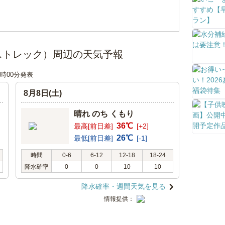
ーストレック）周辺の天気予報
06時00分発表
8月8日(土)
晴れ のち くもり
36℃
最高[前日差]
[+2]
26℃
最低[前日差]
[-1]
時間
0-6
6-12
12-18
18-24
降水確率
0
0
10
10
降水確率・週間天気を見る
情報提供：