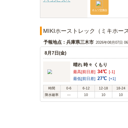
アイコンについて
オムツ交換台
MIKIホーストレック（ミキホ
予報地点：兵庫県三木市
2026年08月07日 
8月7日(金)
晴れ 時々 くもり
34℃
最高[前日差]
[-1]
27℃
最低[前日差]
[+1]
時間
0-6
6-12
12-18
18-24
降水確率
---
10
10
10