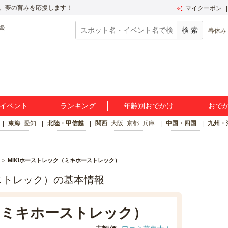
、夢の育みを応援します！
マイクーポン
春休み
イベント
ランキング
年齢別おでかけ
おで
東海
愛知
北陸・甲信越
関西
大阪
京都
兵庫
中国・四国
九州・
MIKIホーストレック（ミキホーストレック）
ストレック）の基本情報
（ミキホーストレック）