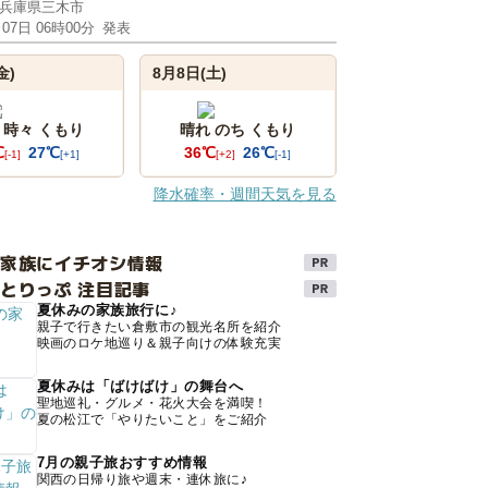
兵庫県三木市
月07日 06時00分
発表
金)
8月8日(土)
 時々 くもり
晴れ のち くもり
℃
27℃
36℃
26℃
[-1]
[+1]
[+2]
[-1]
降水確率・週間天気を見る
け家族にイチオシ情報
とりっぷ 注目記事
夏休みの家族旅行に♪
親子で行きたい倉敷市の観光名所を紹介
映画のロケ地巡り＆親子向けの体験充実
夏休みは「ばけばけ」の舞台へ
聖地巡礼・グルメ・花火大会を満喫！
夏の松江で「やりたいこと」をご紹介
7月の親子旅おすすめ情報
関西の日帰り旅や週末・連休旅に♪