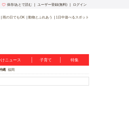
保存/あとで読む
ユーザー登録(無料)
ログイン
雨の日でもOK
動物とふれあう
1日中遊べるスポット
かけニュース
子育て
特集
沖縄
福岡