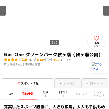
1 / 6
保存
179
Gas One グリーンパーク秋ヶ瀬（秋ヶ瀬公園）
3.9
（幼児
4.0
小学生
3.8
）
7
件
埼玉県さいたま市桜区道場
スポット情報
クーポン
チケット
イベント
写真
口コミ
TOP
詳細情報
お知らせ
見どころ
6
7
充実したスポーツ施設に、大きな広場。大人も子供もめ