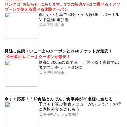
リンクは”お知らせ”にあります。3つの特典から1つ選べる！アソ
ブーンで使える選べる体験クーポン
都心からも車で30分・全天候OK！ボーネル
ンド監修 遊び場
埼玉県川口市
見逃し厳禁！いこーよのクーポンとWebチケットが最安！
いこーよクーポンが最安！
クーポン
標高1,200mの森で涼しく遊べる！家族で忍
者アスレチックへGO◎
長野県長野市
今すぐ応募！「和食処とんでん」食事券が20名様に当たる
子どもも喜ぶ和食メニューがいっぱい！お得
に家族外食を楽しもう
埼玉県さいたま市南区