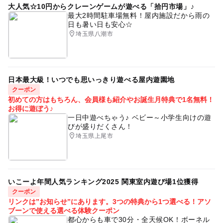
大人気☆10円からクレーンゲームが遊べる「拾円市場」♪
最大2時間駐車場無料！屋内施設だから雨の
日も暑い日も安心☆
埼玉県八潮市
日本最大級！いつでも思いっきり遊べる屋内遊園地
クーポン
初めての方はもちろん、会員様も紹介やお誕生月特典で1名無料！
お得に遊ぼう♪
一日中遊べちゃう♪ ベビー～小学生向けの遊
びが盛りだくさん！
埼玉県上尾市
いこーよ年間人気ランキング2025 関東室内遊び場1位獲得
クーポン
リンクは”お知らせ”にあります。3つの特典から1つ選べる！アソ
ブーンで使える選べる体験クーポン
都心からも車で30分・全天候OK！ボーネル