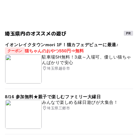
埼京線
GW(ゴールデンウィーク)2027
ハードコート
ソフトボール場
無料駐車場
ベビーカーOK
テニス
春休みおでかけ
サッカー
デイキャンプ
埼玉県内のオススメの遊び
自然体験
野球
夏休み2026
さいたま
イオンレイクタウンmori 1F！猫カフェデビューに最適♪
猫ちゃんのおやつ550円⇒無料
クーポン
ラグビー場
バーベキューができる
午後から遊べる
駐車場5H無料！3歳～入場可、優しい猫ちゃ
んばかりで安心
冬休み2025-2026
埼京線(埼玉県)
外遊び
埼玉県越谷市
ラグビー
武蔵野線
GW
テニスコート
武蔵野線(埼玉県)
8/16 参加無料★親子で楽しむファミリー大縁日
みんなで楽しめる縁日遊びが大集合！
埼玉県三郷市