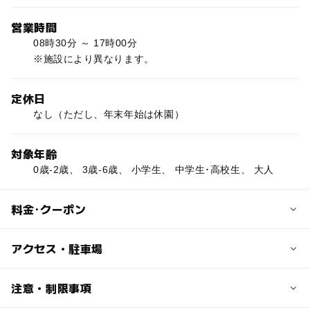
営業時間
08時30分 ～ 17時00分
※施設により異なります。
定休日
なし（ただし、年末年始は休園）
対象年齢
0歳-2歳、 3歳-6歳、 小学生、 中学生･高校生、 大人
料金･クーポン
子供の料金
アクセス・駐車場
入園無料（有料施設ご利用の場合は有料）
交通アクセス
注意・制限事項
大人の料金
電車 JR浦和駅西口から志木行バスで「さくら草公園」下