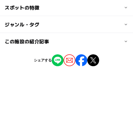
入園無料（有料施設ご利用の場合は有料）
車 徒歩3分
スポットの特徴
ご利用の際は秋ヶ瀬公園HPをご覧になり、お越しくださ
JR浦和駅西口から大久保浄水場行バスで「道場」又は「下
い。
大久保」下車 徒歩15分
◯
ー
駐車場あり
ジャンル・タグ
駅から近い
近くの駅
ー
ー
授乳室あり
託児所
ジャンル
この施設の紹介記事
西浦和駅
公園・総合公園
スポーツ施設
ー
◯
雨でもOK
ベビーカーOK
【埼玉】ピクニックにおすすめ！親子で一日
中浦和駅
シェアする
中楽しめる芝生広場のある大型公園9選
タグ
◯
ー
食事持込OK
レストラン
2025年12月24日
南与野駅
野球グラウンド
クレーコート
旅行
駐車場あり
ー
ー
売店
オムツ交換台
BBQ(バーベキュー)
秋のお出かけ2026
駐車場詳細
駐車台数 977台
ソフトボール
三連休
ピクニック
春休み2027
食事持込OK
シルバーウィーク・秋の連休
ゴールデンウィーク
朝から遊べる
シルバーウィーク2026
芝生広場
バーベキュー可