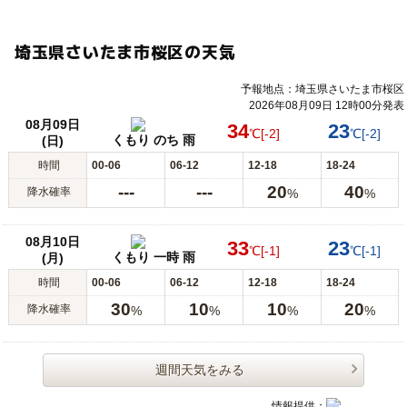
埼玉県さいたま市桜区の天気
予報地点：埼玉県さいたま市桜区
2026年08月09日 12時00分発表
08月09日
34
23
℃
[-2]
℃
[-2]
くもり のち 雨
(日)
時間
00-06
06-12
12-18
18-24
---
---
20
40
降水確率
%
%
08月10日
33
23
℃
[-1]
℃
[-1]
くもり 一時 雨
(月)
時間
00-06
06-12
12-18
18-24
30
10
10
20
降水確率
%
%
%
%
週間天気をみる
情報提供：