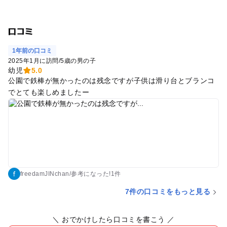
口コミ
1年前の口コミ
2025年1月に訪問
/
5歳の男の子
幼児
5.0
公園で鉄棒が無かったのは残念ですが子供は滑り台とブランコ
でとても楽しめましたー
freedamJINchan
/
参考に
なった!
1件
7件の口コミをもっと見る
＼ おでかけしたら口コミを書こう ／