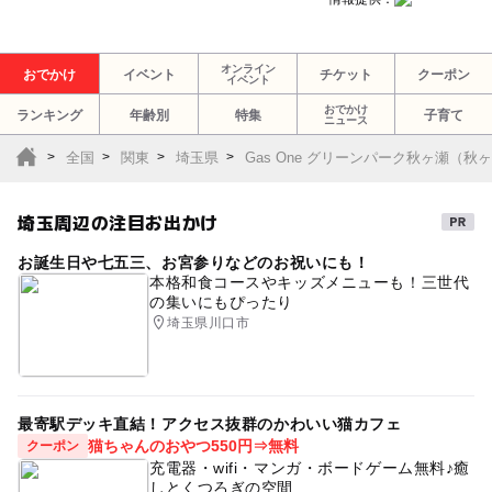
オンライン
おでかけ
イベント
チケット
クーポン
イベント
おでかけ
ランキング
年齢別
特集
子育て
ニュース
全国
関東
埼玉県
Gas One グリーンパーク秋ヶ瀬（秋
埼玉周辺の注目お出かけ
お誕生日や七五三、お宮参りなどのお祝いにも！
本格和食コースやキッズメニューも！三世代
の集いにもぴったり
埼玉県川口市
最寄駅デッキ直結！アクセス抜群のかわいい猫カフェ
猫ちゃんのおやつ550円⇒無料
クーポン
充電器・wifi・マンガ・ボードゲーム無料♪癒
しとくつろぎの空間