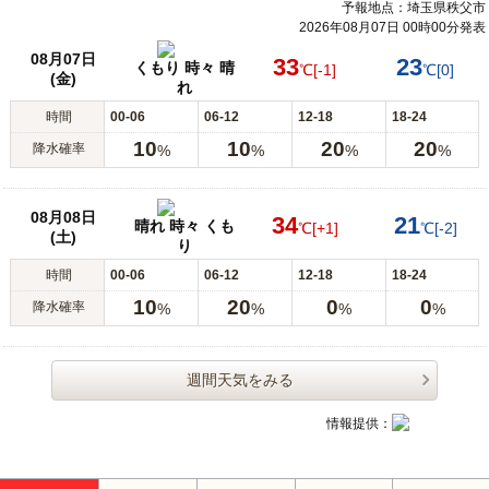
予報地点：埼玉県秩父市
2026年08月07日 00時00分発表
08月07日
33
23
くもり 時々 晴
℃
[-1]
℃
[0]
(金)
れ
時間
00-06
06-12
12-18
18-24
10
10
20
20
降水確率
%
%
%
%
08月08日
34
21
晴れ 時々 くも
℃
[+1]
℃
[-2]
(土)
り
時間
00-06
06-12
12-18
18-24
10
20
0
0
降水確率
%
%
%
%
週間天気をみる
情報提供：