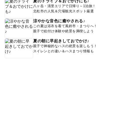
夏のドライブ＆おでかけにも♪
八ヶ岳・清里エリアで日帰り～1泊旅！
北杜市の人気＆穴場観光スポット厳選
涼やかな音色に癒やされる♪
この夏は浴衣を着て風鈴市・まつりへ！
親子で絵付け体験や絶景を満喫しよう
夏の朝に早起きしておでかけ♪
親子で神秘的なハスの絶景を楽しもう！
スイレンとの違い＆ハスまつり情報も