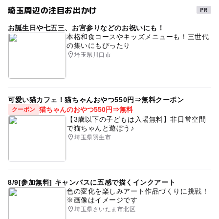
埼玉周辺の注目お出かけ
釣りができるキャンプ場
GW2016
屋外遊び場
お誕生日や七五三、お宮参りなどのお祝いにも！
秋のお出かけ2026
親子で釣り
子ども釣り
本格和食コースやキッズメニューも！三世代
の集いにもぴったり
2014年夏休み特集
川遊び2026
埼玉県川口市
GW(ゴールデンウィーク)2016
食事持込OK
レジャー施設
川の釣り場
ゴールデンウィーク2015
可愛い猫カフェ！猫ちゃんおやつ550円⇒無料クーポン
平成27年
子どもと釣り
トレッキング
猫ちゃんのおやつ550円⇒無料
クーポン
【3歳以下の子どもは入場無料】非日常空間
ペルセウス座流星群
ゴールデンウィーク2016
で猫ちゃんと遊ぼう♪
埼玉県羽生市
野外体験
夏休み2015
GW(ゴールデンウィーク)2015
川遊びができるキャンプ場
川釣り
星空観察
GW(ゴールデンウィーク)2027
涼しい
ハイキング
8/9[参加無料] キャンバスに五感で描くインクアート
色の変化を楽しみアート作品づくりに挑戦！
外遊び
冬休み2025-2026
ドライブ
夏休み2026
※画像はイメージです
埼玉県さいたま市北区
フィッシング
ニジマス