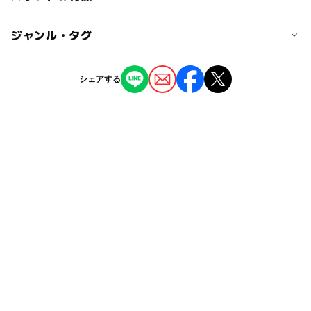
～
秩父鉄道「三峰口」駅から西武観光バス（秩父湖行き・福
祉センター行き・中津川行き)で「大滝総合支所」より徒
ー
ー
駐車場あり
ジャンル・タグ
駅から近い
歩15分
ー
ー
授乳室あり
託児所
ジャンル
近くの駅
シェアする
バーベキュー
ホテル・旅館
キャンプ場
三峰口駅
ー
◯
雨でもOK
ベビーカーOK
駐車可能台数
タグ
◯
ー
食事持込OK
レストラン
70台
キャンプ
旅行
夏休み2014
午後から遊べる
ー
ー
売店
オムツ交換台
GW
夏休み2016
gw2015
さかな釣り
駐車場詳細
カブトムシ
1台500円
秩父鉄道秩父本線
三連休
家族釣り
レジャー
荒川
野外遊び場
魚つかみ取り体験
アウトドア
自然体験
ゴールデンウィーク
暑い日でもOK
シルバーウィーク2026
秩父
春休み2027
ベビーカーOK
魚釣り