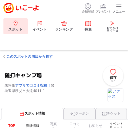
会員登録
プレゼント
メニュー
おでかけ
スポット
イベント
ランキング
特集
ニュース
このスポットの周辺から探す
槌打キャンプ場
保存
57
未評価
アプリで口コミ投稿！
埼玉県秩父市大滝4011-1
スポット情報
クーポン
チケット
イベント
写真
口コミ
TOP
詳細情報
お知らせ
見どころ