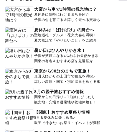
大宮から車で1時間の観光地は？
夏休みに気軽に行けるまちを紹介！
子供の心を育てる＆涼しく遊べる穴場も
夏休みは「ばけばけ」の舞台へ
聖地巡礼・グルメ・花火大会を満喫！
夏の松江で「やりたいこと」をご紹介
暑い日はひんやりかき氷！
子供が笑顔になる♪ふわふわ天然かき氷
関東の有名＆おすすめ店を厳選紹介
東京から90分のまちで夏旅！
真田氏ゆかりの上田市で観光を満喫♪
涼しい高原・国宝・別所温泉をめぐる旅
8月の親子旅おすすめ情報
関東からの日帰り～1泊旅にぴったり
観光地・穴場＆避暑地や収穫体験も！
【関東】おすすめ夏祭り情報
8月＆夏休みに楽しめる♪
親子で行きたいお祭り・イベントが満載