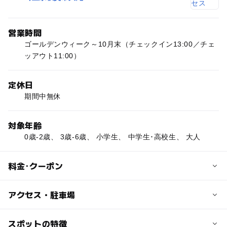
営業時間
ゴールデンウィーク～10月末（チェックイン13:00／チェ
ッアウト11:00）
定休日
期間中無休
対象年齢
0歳-2歳、 3歳-6歳、 小学生、 中学生･高校生、 大人
料金･クーポン
大人の料金
アクセス・駐車場
【サイト使用料】オート1区画6,000円
【宿泊施設】バンガロー8,000円～，ログハウス33,000円
交通アクセス
スポットの特徴