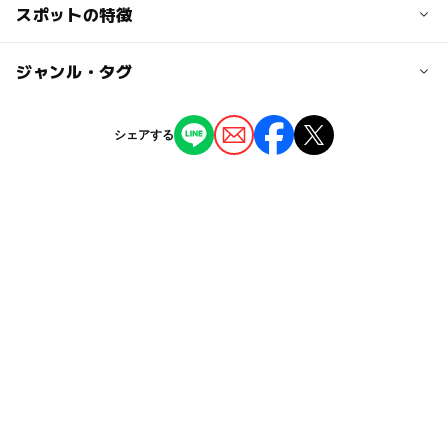
大人の料金
き・大戸行きバスで「相原小学校前」下車、徒歩10分
スポットの特徴
有料運動施設を利用する場合は要予約
●公園／無料
※相原駅より歩く場合は、徒歩20分
スポーツ施設別途
この施設は「赤ちゃん・ふらっと」施設です。
◯
ー
駐車場あり
ジャンル・タグ
駅から近い
近くの駅
「赤ちゃん・ふらっと」は、小さなお子様連れの方のため
の授乳やおむつ替え等ができるスペースの愛称です。
相原駅
◯
ー
授乳室あり
託児所
ジャンル
シェアする
スポーツ施設
公園・総合公園
八王子みなみ野駅
◯
◯
雨でもOK
ベビーカーOK
タグ
橋本駅
◯
ー
食事持込OK
レストラン
食事持込OK
ゴールデンウィーク
ベビーカーOK
駐車可能台数
ー
◯
売店
オムツ交換台
お花見2027
秋のお出かけ2026
運動・体を動かす
75台
GW(ゴールデンウィーク)2015
平成27年
駐車場詳細
公園でお花見
GW
京王相模原線(神奈川県)
有料駐車場有り
京王相模原線
秋
芝生広場
屋外遊び
GW2016
三連休
午後から遊べる
夏休み2026
ドライブ