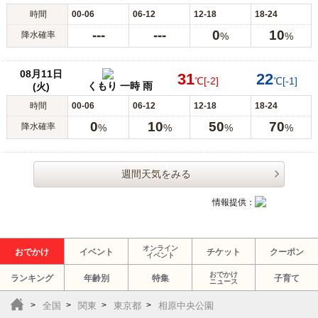
時間
00-06
06-12
12-18
18-24
---
---
0
10
降水確率
%
%
08月11日
31
22
℃
[-2]
℃
[-1]
くもり 一時 雨
(火)
時間
00-06
06-12
12-18
18-24
0
10
50
70
降水確率
%
%
%
%
週間天気をみる
情報提供：
オンライン
おでかけ
イベント
チケット
クーポン
イベント
おでかけ
ランキング
年齢別
特集
子育て
ニュース
全国
関東
東京都
相原中央公園