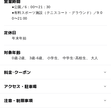
営業時間
●公園／6：00〜21：30
●有料スポーツ施設（テニスコート・グラウンド）／9:0
0〜21:00
定休日
年末年始
対象年齢
0歳-2歳、 3歳-6歳、 小学生、 中学生･高校生、 大人
料金･クーポン
子供の料金
アクセス・駐車場
●公園／無料
スポーツ施設別途
交通アクセス
注意・制限事項
ＪＲ横浜線「相原駅」から法政大学行き・東京家政学院行