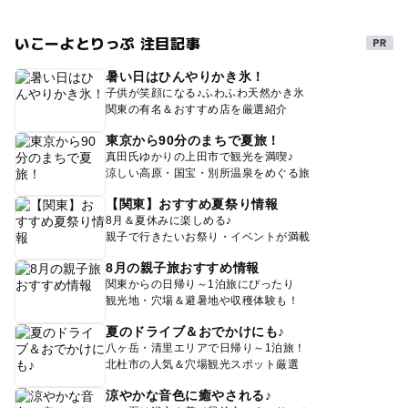
いこーよとりっぷ 注目記事
暑い日はひんやりかき氷！
子供が笑顔になる♪ふわふわ天然かき氷
関東の有名＆おすすめ店を厳選紹介
東京から90分のまちで夏旅！
真田氏ゆかりの上田市で観光を満喫♪
涼しい高原・国宝・別所温泉をめぐる旅
【関東】おすすめ夏祭り情報
8月＆夏休みに楽しめる♪
親子で行きたいお祭り・イベントが満載
8月の親子旅おすすめ情報
関東からの日帰り～1泊旅にぴったり
観光地・穴場＆避暑地や収穫体験も！
夏のドライブ＆おでかけにも♪
八ヶ岳・清里エリアで日帰り～1泊旅！
北杜市の人気＆穴場観光スポット厳選
涼やかな音色に癒やされる♪