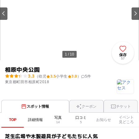
1 / 10
保存
57
相原中央公園
3.3
（幼児
3.5
小学生
3.0
）
5
件
東京都町田市相原町2018
スポット情報
クーポン
チケット
イベント
写真
口コミ
TOP
詳細情報
お知らせ
見どころ
14
5
芝生広場や木製遊具が子どもたちに人気