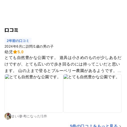
口コミ
2年前の口コミ
2024年6月に訪問
/
1歳の男の子
幼児
5.0
とても自然豊かな公園です。 遊具は小さめのものが少しあるだ
けですが、とても広いので歩き回るのには持ってこいだと思い
ます。 山の上まで登るとブルーベリー農園があるようです。農
園は今回は行っていませんが、ハイキングのような山登りを味
わうことができました。季節柄アジサイも綺麗に咲いていまし
た。 枝垂れ桜が何本かあったので春はお花見に良さそうです。
まい
/
参考に
なった!
1件
5件の口コミをもっと見る