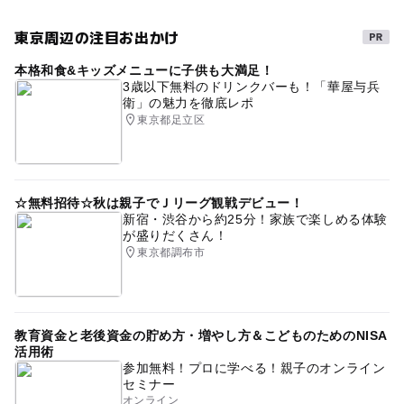
外遊び
GW(ゴールデンウィーク)2027
東京周辺の注目お出かけ
シルバーウィーク2026
GW(ゴールデンウィーク)2016
本格和食&キッズメニューに子供も大満足！
ゴールデンウィーク2016
ゴールデンウィーク2015
3歳以下無料のドリンクバーも！「華屋与兵
衛」の魅力を徹底レポ
冬休み2025-2026
運動
駐車場無料
春休み2027
東京都足立区
木製遊具
散策路
駐車場あり
自然体験
gw2015
横浜線(東京都)
赤ちゃん・ふらっと
☆無料招待☆秋は親子でＪリーグ観戦デビュー！
新宿・渋谷から約25分！家族で楽しめる体験
が盛りだくさん！
東京都調布市
教育資金と老後資金の貯め方・増やし方＆こどものためのNISA
活用術
参加無料！プロに学べる！親子のオンライン
セミナー
オンライン