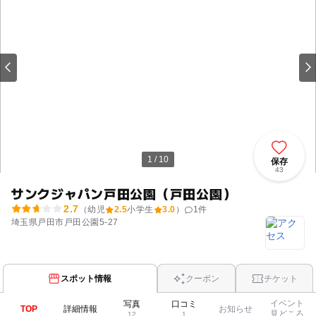
1 / 10
保存
43
サンクジャパン戸田公園（戸田公園）
2.7
（幼児
2.5
小学生
3.0
）
1
件
埼玉県戸田市戸田公園5-27
スポット情報
クーポン
チケット
イベント
写真
口コミ
TOP
詳細情報
お知らせ
見どころ
12
1