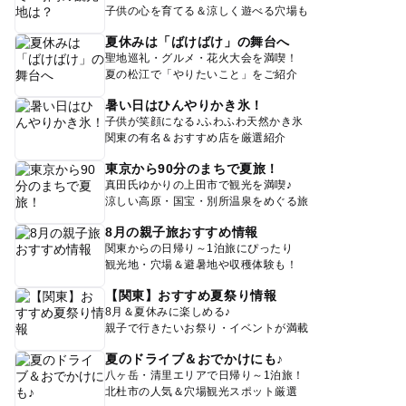
子供の心を育てる＆涼しく遊べる穴場も
夏休みは「ばけばけ」の舞台へ
聖地巡礼・グルメ・花火大会を満喫！
夏の松江で「やりたいこと」をご紹介
暑い日はひんやりかき氷！
子供が笑顔になる♪ふわふわ天然かき氷
関東の有名＆おすすめ店を厳選紹介
東京から90分のまちで夏旅！
真田氏ゆかりの上田市で観光を満喫♪
涼しい高原・国宝・別所温泉をめぐる旅
8月の親子旅おすすめ情報
関東からの日帰り～1泊旅にぴったり
観光地・穴場＆避暑地や収穫体験も！
【関東】おすすめ夏祭り情報
8月＆夏休みに楽しめる♪
親子で行きたいお祭り・イベントが満載
夏のドライブ＆おでかけにも♪
八ヶ岳・清里エリアで日帰り～1泊旅！
北杜市の人気＆穴場観光スポット厳選