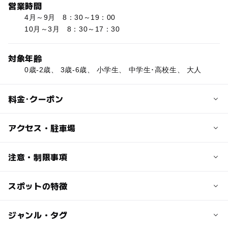
営業時間
4月～9月 8：30～19：00
10月～3月 8：30～17：30
対象年齢
0歳-2歳、 3歳-6歳、 小学生、 中学生･高校生、 大人
料金･クーポン
子供の料金
アクセス・駐車場
無料
交通アクセス
注意・制限事項
大人の料金
電車 JR埼京線戸田公園駅から徒歩20分
無料
スポットの特徴
■桜開花時期：3月下旬?4月上旬
近くの駅
（例年の開花情報をもとに入れています。必ずお出かけ前
にオフィシャルサイトなどでお確かめください）
戸田公園駅
◯
ー
駐車場あり
ジャンル・タグ
駅から近い
（いこーよ調べ）