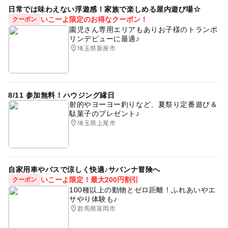
日常では味わえない浮遊感！家族で楽しめる屋内遊び場☆
いこーよ限定のお得なクーポン！
クーポン
園児さん専用エリアもありお子様のトランポ
リンデビューに最適♪
埼玉県新座市
8/11 参加無料！ハウジング縁日
射的やヨーヨー釣りなど、夏祭り定番遊び＆
駄菓子のプレゼント♪
埼玉県上尾市
自家用車やバスで涼しく快適♪サバンナ冒険へ
いこーよ限定！最大200円割引
クーポン
100種以上の動物とゼロ距離！ふれあいやエ
サやり体験も♪
群馬県富岡市