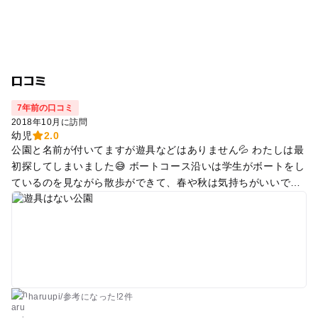
口コミ
7年前の口コミ
2018年10月に訪問
幼児
2.0
公園と名前が付いてますが遊具などはありません💦 わたしは最
初探してしまいました😅 ボートコース沿いは学生がボートをし
ているのを見ながら散歩ができて、春や秋は気持ちがいいです
✨ 春はお花見ができ、夏は毎年第1土曜日に対岸の板橋と同時
に花火大会があります🎆
haruupi
/
参考に
なった!
2件