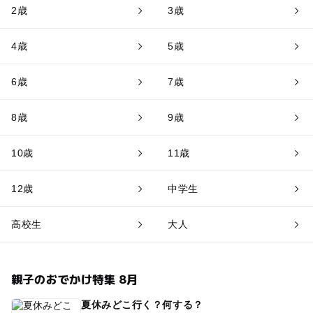
2歳
3歳
4歳
5歳
6歳
7歳
8歳
9歳
10歳
11歳
12歳
中学生
高校生
大人
親子のおでかけ特集 8月
夏休みどこ行く？何する？