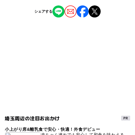
西台駅
ー
ー
授乳室あり
託児所
ジャンル
シェアする
公園・総合公園
ー
◯
雨でもOK
ベビーカーOK
戸田駅
タグ
◯
ー
食事持込OK
レストラン
駐車場詳細
お花見2027
GW(ゴールデンウィーク)2027
駐車台数 54台（3箇所）
ー
ー
売店
オムツ交換台
※詳しくはホームページをご覧下さい。
桜お花見2027
ゴールデンウィーク
桜の見ごろ3月(例年)
さくら
無料施設
埼京線(埼玉県)
お花見ピクニック
埼京線
春休み2027
駐車場あり
ベビーカーでお花見
秋のお出かけ2026
ベビーカーOK
都営三田線
桜
自然体験
外遊び
GW
午後から遊べる
埼玉周辺の注目お出かけ
お花見&ボート
桜の見ごろ4月(例年)
平成27年
小上がり席&離乳食で安心・快適！外食デビュー
夏休み2026
三連休
冬休み2025-2026
赤ちゃん連れでも安心して和食を味わえる