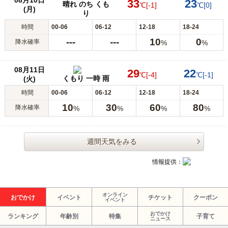
08月10日
33
23
晴れ のち くも
℃
[-1]
℃
[0]
(月)
り
時間
00-06
06-12
12-18
18-24
---
---
10
0
降水確率
%
%
08月11日
29
22
℃
[-4]
℃
[-1]
くもり 一時 雨
(火)
時間
00-06
06-12
12-18
18-24
10
30
60
80
降水確率
%
%
%
%
週間天気をみる
情報提供：
オンライン
おでかけ
イベント
チケット
クーポン
イベント
おでかけ
ランキング
年齢別
特集
子育て
ニュース