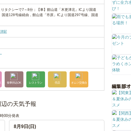
よりタクシーで7～8分；【車】館山道「木更津北」ICより国道
線、国道128号線経由，館山道「市原」ICより国道297号線、国道
津駅
ー
K
食事持込OK
レストラン
売店
オムツ交換台
編集部
周辺の天気予報
18時00分発表
8月9日(日)