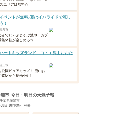
ッズエリアは無料☆
イベントが無料♪夏はイバライドで涼し
う！
稲敷市
のみでじゃぶじゃぶ池や、カブ
採集体験が楽しめる☆
ハートキッズランド コトエ流山おおた
流山市
内公園ピュアキッズ！ 流山お
の森駅から徒歩4分！
勝浦市
今日・明日の天気予報
千葉県勝浦市
月08日 18時00分
発表