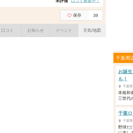
未評価
口コミ募集中！
保存
39
口コミ
お知らせ
イベント
天気/地図
千葉周
お誕生
も！
千葉県
本格和
三世代
千葉ロ
千葉県
野球だ
に楽し