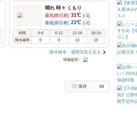
晴れ 時々 くもり
31℃
最高[前日差]
[-1]
23℃
最低[前日差]
[-2]
時間
0-6
6-12
12-18
18-24
降水確率
0
0
10
10
降水確率・週間天気を見る
情報提供：
保存
39