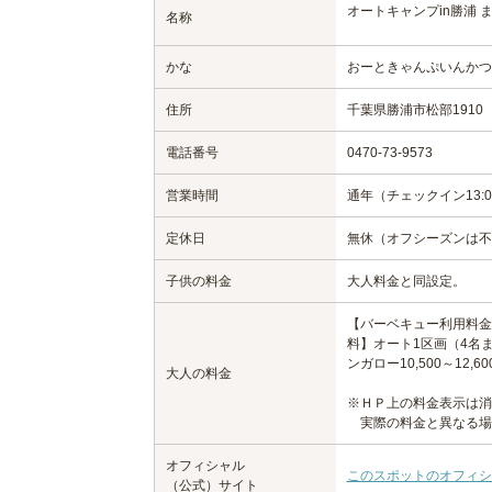
オートキャンプin勝浦 
名称
かな
おーときゃんぷいんかつ
住所
千葉県勝浦市松部1910
電話番号
0470-73-9573
営業時間
通年（チェックイン13:0
定休日
無休（オフシーズンは不
子供の料金
大人料金と同設定。
【バーベキュー利用料金
料】オート1区画（4名まで
ンガロー10,500～12,60
大人の料金
※ＨＰ上の料金表示は消
実際の料金と異なる場
オフィシャル
このスポットのオフィシ
（公式）サイト