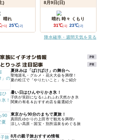
土)
8月9日(日)
晴れ
晴れ 時々 くもり
℃
25℃
31℃
23℃
[+1]
[-2]
[-1]
[-2]
降水確率・週間天気を見る
け家族にイチオシ情報
とりっぷ 注目記事
夏休みは「ばけばけ」の舞台へ
聖地巡礼・グルメ・花火大会を満喫！
夏の松江で「やりたいこと」をご紹介
暑い日はひんやりかき氷！
子供が笑顔になる♪ふわふわ天然かき氷
関東の有名＆おすすめ店を厳選紹介
東京から90分のまちで夏旅！
真田氏ゆかりの上田市で観光を満喫♪
涼しい高原・国宝・別所温泉をめぐる旅
8月の親子旅おすすめ情報