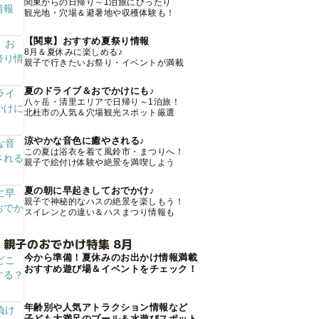
関東からの日帰り～1泊旅にぴったり
観光地・穴場＆避暑地や収穫体験も！
【関東】おすすめ夏祭り情報
8月＆夏休みに楽しめる♪
親子で行きたいお祭り・イベントが満載
夏のドライブ＆おでかけにも♪
八ヶ岳・清里エリアで日帰り～1泊旅！
北杜市の人気＆穴場観光スポット厳選
涼やかな音色に癒やされる♪
この夏は浴衣を着て風鈴市・まつりへ！
親子で絵付け体験や絶景を満喫しよう
夏の朝に早起きしておでかけ♪
親子で神秘的なハスの絶景を楽しもう！
スイレンとの違い＆ハスまつり情報も
 親子のおでかけ特集 8月
今から準備！夏休みのお出かけ情報満載
おすすめ遊び場＆イベントをチェック！
年齢別や人気アトラクション情報など
子ども大満足のプール＆水遊びスポット