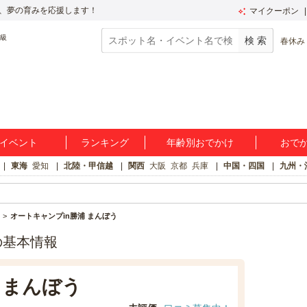
、夢の育みを応援します！
マイクーポン
春休み
イベント
ランキング
年齢別おでかけ
おで
東海
愛知
北陸・甲信越
関西
大阪
京都
兵庫
中国・四国
九州・
オートキャンプin勝浦 まんぼう
の基本情報
 まんぼう