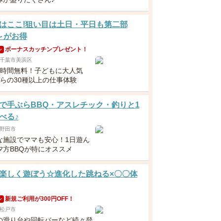
はここ!狙い目は土日・平日も第二部
0～がお得
ボーナスカッチンプレゼント！
ン
千葉市美浜区
6時間無料！子どもに大人気
からの30種以上の仕事体験
で手ぶらBBQ・アスレチック・釣りと1
べる♪
野田市
な施設でママも安心！1日遊ん
夕方BBQが特にオススメ
楽しく遊ぼう☆進化した跳ねる×〇〇体
新規ご利用が300円OFF！
ン
松戸市
の滑り台や回転バーなど続々登