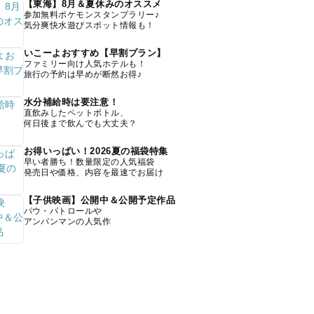
【東海】8月＆夏休みのオススメ
参加無料ポケモンスタンプラリー♪
気分爽快水遊びスポット情報も！
いこーよおすすめ【早割プラン】
ファミリー向け人気ホテルも！
旅行の予約は早めが断然お得♪
水分補給時は要注意！
直飲みしたペットボトル、
何日後まで飲んでも大丈夫？
お得いっぱい！2026夏の福袋特集
早い者勝ち！数量限定の人気福袋
発売日や価格、内容を最速でお届け
【子供映画】公開中＆公開予定作品
パウ・パトロールや
アンパンマンの人気作