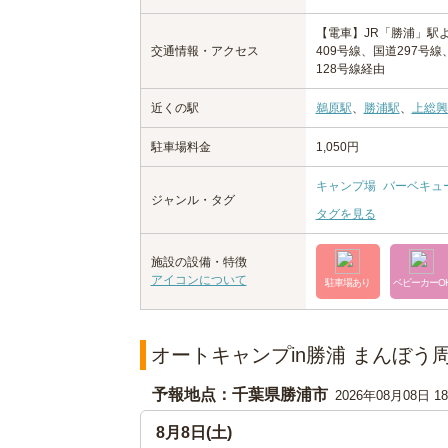
【電車】JR「勝浦」駅
交通情報・アクセス
409号線、国道297号
128号線経由
近くの駅
鵜原駅
、
勝浦駅
、
上総興
駐車場料金
1,050円
キャンプ場
バーベキュ
ジャンル・タグ
タグを見る
施設の設備・特徴
アイコンについて
駐車場あり
ベビーカーO
オートキャンプin勝浦 まんぼう
予報地点：千葉県勝浦市
2026年08月08日 
8月8日(土)