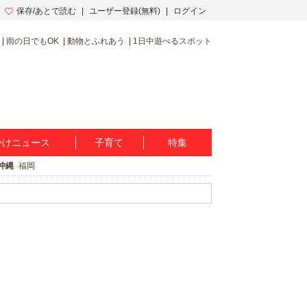
保存/あとで読む
ユーザー登録(無料)
ログイン
雨の日でもOK
動物とふれあう
1日中遊べるスポット
かけニュース
子育て
特集
沖縄
福岡