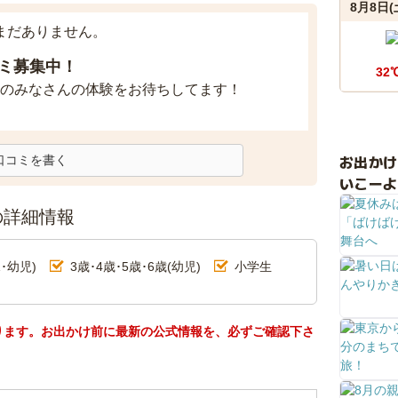
8月8日(
まだありません。
ミ募集中！
32
のみなさんの体験をお待ちしてます！
お出か
口コミを書く
いこーよ
の詳細情報
･幼児)
3歳･4歳･5歳･6歳(幼児)
小学生
ります。お出かけ前に最新の公式情報を、必ずご確認下さ