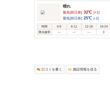
晴れ
32℃
最高[前日差]
[+1]
25℃
最低[前日差]
[-2]
時間
0-6
6-12
12-18
18-24
降水確率
---
---
---
0
口コミを書く
施設情報を送る