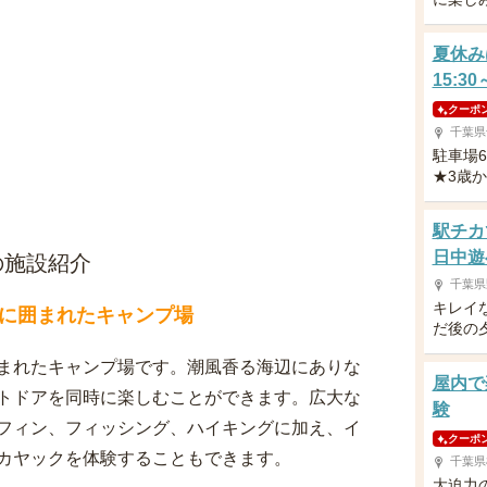
夏休み
15:3
クーポ
千葉県
駐車場
★3歳
駅チカ
日中遊
の施設紹介
千葉県
キレイ
に囲まれたキャンプ場
だ後の
まれたキャンプ場です。潮風香る海辺にありな
屋内で
トドアを同時に楽しむことができます。広大な
験
フィン、フィッシング、ハイキングに加え、イ
クーポ
カヤックを体験することもできます。
千葉県
大迫力