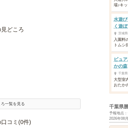
場♪キ
水遊び
く遊ぼ
の見どころ
茨城県
入園料
トムシ
ピュア
かの森
千葉県
大型室
おたか
ころ一覧を見る
千葉県
予報地点：
2026年08
口コミ(0件)