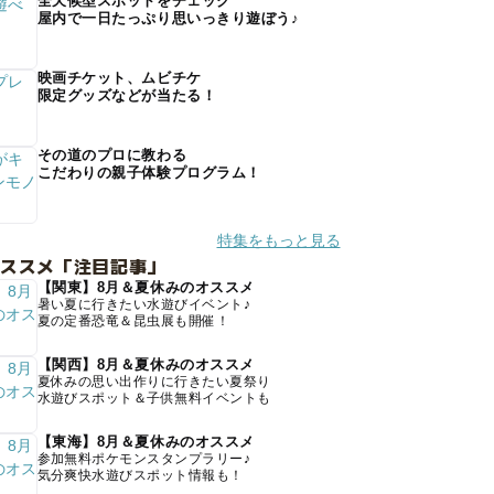
全天候型スポットをチェック
屋内で一日たっぷり思いっきり遊ぼう♪
映画チケット、ムビチケ
限定グッズなどが当たる！
その道のプロに教わる
こだわりの親子体験プログラム！
特集をもっと見る
オススメ「注目記事」
【関東】8月＆夏休みのオススメ
暑い夏に行きたい水遊びイベント♪
夏の定番恐竜＆昆虫展も開催！
【関西】8月＆夏休みのオススメ
夏休みの思い出作りに行きたい夏祭り
水遊びスポット＆子供無料イベントも
【東海】8月＆夏休みのオススメ
参加無料ポケモンスタンプラリー♪
気分爽快水遊びスポット情報も！