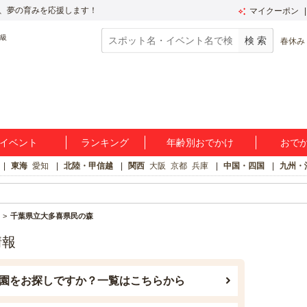
、夢の育みを応援します！
マイクーポン
春休み
イベント
ランキング
年齢別おでかけ
おで
東海
愛知
北陸・甲信越
関西
大阪
京都
兵庫
中国・四国
九州・
千葉県立大多喜県民の森
情報
園をお探しですか？一覧はこちらから