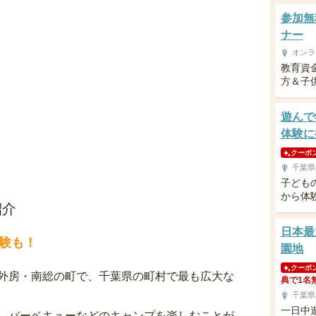
参加無
ナー
オンラ
教育資
方＆子供
遊んで
体験に
クーポ
千葉県
子ども
から体
紹介
日本最
験も！
園地
クーポ
外房・南総の町で、千葉県の町村で最も広大な
典で1名
千葉県
一日中
、バーベキューなどのキャンプを楽しむことが