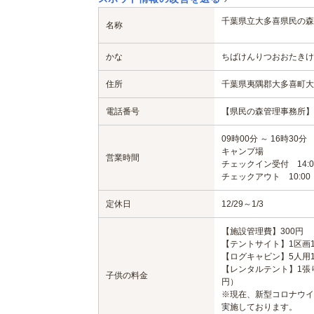
千葉県立大多喜県民の森
名称
かな
ちばけんりつおおたきけ
住所
千葉県夷隅郡大多喜町大多
電話番号
【県民の森管理事務所】 04
09時00分 ～ 16時30分
キャンプ場
営業時間
チェックイン受付 14:00
チェックアウト 10:00
定休日
12/29～1/3
【施設管理費】300円
【テントサイト】1区画1
【ログキャビン】5人用1
【レンタルテント】1張り
子供の料金
円）
※現在、新型コロナウイ
実施しております。