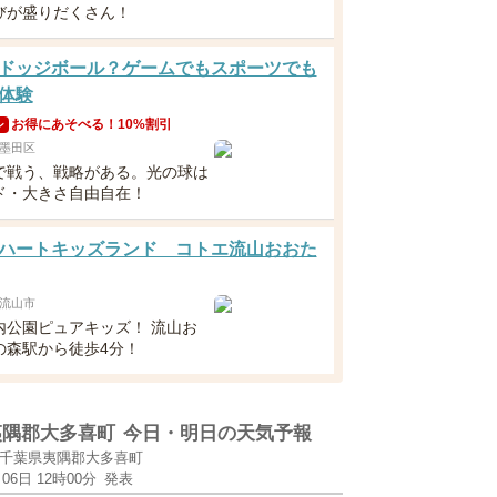
びが盛りだくさん！
ドッジボール？ゲームでもスポーツでも
体験
お得にあそべる！10%割引
ン
墨田区
で戦う、戦略がある。光の球は
ド・大きさ自由自在！
ハートキッズランド コトエ流山おおた
流山市
内公園ピュアキッズ！ 流山お
の森駅から徒歩4分！
夷隅郡大多喜町
今日・明日の天気予報
千葉県夷隅郡大多喜町
月06日 12時00分
発表