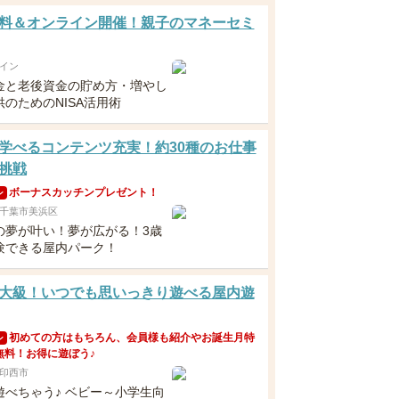
料＆オンライン開催！親子のマネーセミ
イン
金と老後資金の貯め方・増やし
のためのNISA活用術
学べるコンテンツ充実！約30種のお仕事
挑戦
ボーナスカッチンプレゼント！
ン
千葉市美浜区
の夢が叶い！夢が広がる！3歳
験できる屋内パーク！
大級！いつでも思いっきり遊べる屋内遊
初めての方はもちろん、会員様も紹介やお誕生月特
ン
無料！お得に遊ぼう♪
印西市
遊べちゃう♪ ベビー～小学生向