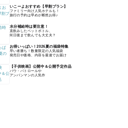
いこーよおすすめ【早割プラン】
ファミリー向け人気ホテルも！
旅行の予約は早めが断然お得♪
水分補給時は要注意！
直飲みしたペットボトル、
何日後まで飲んでも大丈夫？
お得いっぱい！2026夏の福袋特集
早い者勝ち！数量限定の人気福袋
発売日や価格、内容を最速でお届け
【子供映画】公開中＆公開予定作品
パウ・パトロールや
アンパンマンの人気作