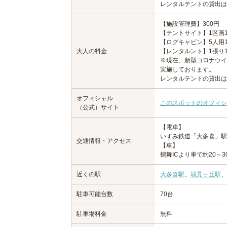
レンタルテントの貸出は
【施設管理費】300円
【テントサイト】1区画1
【ログキャビン】5人用1
大人の料金
【レンタルント】1張り1
※現在、新型コロナウイ
実施しております。
レンタルテントの貸出は
オフィシャル
このスポットのオフィシ
（公式）サイト
【電車】
いすみ鉄道「大多喜」駅
交通情報・アクセス
【車】
鶴舞ICより車で約20～3
近くの駅
大多喜駅
、
城見ヶ丘駅
、
駐車可能台数
70台
駐車場料金
無料