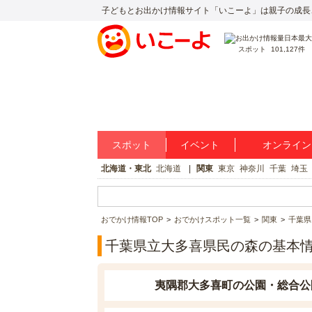
子どもとお出かけ情報サイト「いこーよ」は親子の成長
スポット
101,127件
スポット
イベント
オンライン
北海道・東北
北海道
関東
東京
神奈川
千葉
埼玉
おでかけ情報TOP
おでかけスポット一覧
関東
千葉県
千葉県立大多喜県民の森の基本
夷隅郡大多喜町の公園・総合公