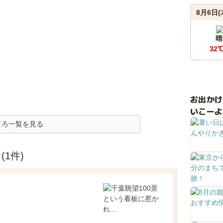
8月6日(
晴
32
お出か
いこーよ
ころ一覧を見る
1件)