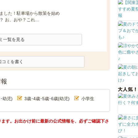
しました！駐車場から散策を始め
 お、おや？これ...
ミ一覧を見る
口コミを書く
情報
大人気！
･幼児)
3歳･4歳･5歳･6歳(幼児)
小学生
ります。お出かけ前に最新の公式情報を、必ずご確認下さ