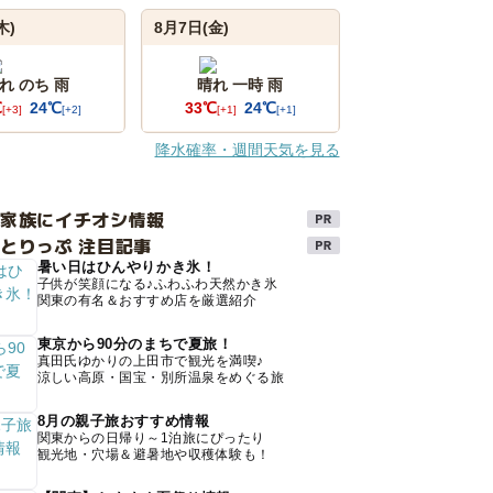
木)
8月7日(金)
れ のち 雨
晴れ 一時 雨
℃
24℃
33℃
24℃
[+3]
[+2]
[+1]
[+1]
降水確率・週間天気を見る
け家族にイチオシ情報
とりっぷ 注目記事
暑い日はひんやりかき氷！
子供が笑顔になる♪ふわふわ天然かき氷
関東の有名＆おすすめ店を厳選紹介
東京から90分のまちで夏旅！
真田氏ゆかりの上田市で観光を満喫♪
涼しい高原・国宝・別所温泉をめぐる旅
8月の親子旅おすすめ情報
関東からの日帰り～1泊旅にぴったり
観光地・穴場＆避暑地や収穫体験も！