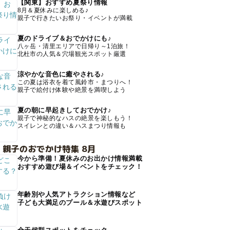
【関東】おすすめ夏祭り情報
8月＆夏休みに楽しめる♪
親子で行きたいお祭り・イベントが満載
夏のドライブ＆おでかけにも♪
八ヶ岳・清里エリアで日帰り～1泊旅！
北杜市の人気＆穴場観光スポット厳選
涼やかな音色に癒やされる♪
この夏は浴衣を着て風鈴市・まつりへ！
親子で絵付け体験や絶景を満喫しよう
夏の朝に早起きしておでかけ♪
親子で神秘的なハスの絶景を楽しもう！
スイレンとの違い＆ハスまつり情報も
 親子のおでかけ特集 8月
今から準備！夏休みのお出かけ情報満載
おすすめ遊び場＆イベントをチェック！
年齢別や人気アトラクション情報など
子ども大満足のプール＆水遊びスポット