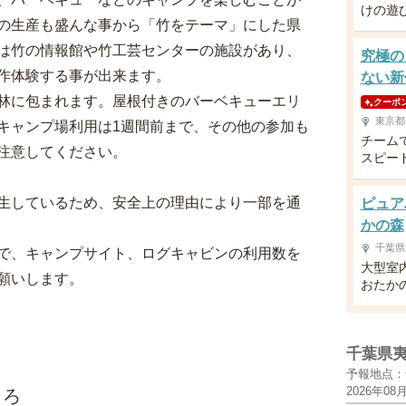
けの遊
の生産も盛んな事から「竹をテーマ」にした県
は竹の情報館や竹工芸センターの施設があり、
究極の
作体験する事が出来ます。
ない新
林に包まれます。屋根付きのバーベキューエリ
クーポ
東京都
キャンプ場利用は1週間前まで、その他の参加も
チーム
注意してください。
スピー
生しているため、安全上の理由により一部を通
ピュア
かの森
千葉県
で、キャンプサイト、ログキャビンの利用数を
大型室
願いします。
おたか
千葉県
予報地点：
2026年08
ころ