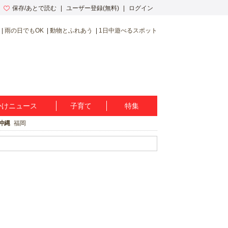
保存/あとで読む
ユーザー登録(無料)
ログイン
雨の日でもOK
動物とふれあう
1日中遊べるスポット
かけニュース
子育て
特集
沖縄
福岡