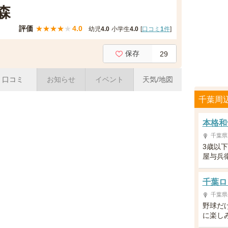
森
評価
★
★
★
★
★
4.0
幼児
4.0
小学生
4.0
[
口コミ
1
件
]
保存
29
口コミ
お知らせ
イベント
天気/地図
千葉周
本格和
千葉県
3歳以
屋与兵
千葉ロ
千葉県
野球だ
に楽し