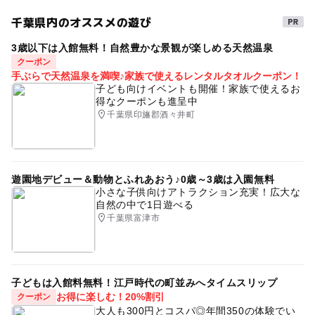
アジサイ
三連休
ゴールデンウィーク
千葉県内のオススメの遊び
千葉県の公園
夏休み2016
秋のお出かけ2026
3歳以下は入館無料！自然豊かな景観が楽しめる天然温泉
冬のお出かけ
ゴールデンウィーク2016
GW2016
クーポン
手ぶらで天然温泉を満喫♪家族で使えるレンタルタオルクーポン！
平成27年
自然景観・ハイキングあり
夏休み2026
子ども向けイベントも開催！家族で使えるお
得なクーポンも進呈中
ちば眺望100景
千葉県でおでかけ
2014年夏休み特集
千葉県印旛郡酒々井町
ベビーカーOK
冬休み2025-2026
ゴールデンウィーク2015
菖蒲
アウトドア
遊園地デビュー＆動物とふれあおう♪0歳～3歳は入園無料
野鳥観察
イルミネーション2025-2026
野外遊び場
小さな子供向けアトラクション充実！広大な
自然の中で1日遊べる
公園併設
千葉県のキャンプ場
市原市
千葉県富津市
レジャー施設
自然体験あり
夏休み2014
ドライブ
散策路
食事持込OK
GW(ゴールデンウィーク)2027
子どもは入館料無料！江戸時代の町並みへタイムスリップ
千葉県
自然体験
野外体験
キャンプ
お得に楽しむ！20%割引
クーポン
大人も300円とコスパ◎年間350の体験でい