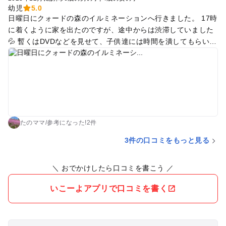
幼児
5.0
日曜日にクォードの森のイルミネーションへ行きました。 17時
に着くように家を出たのですが、途中からは渋滞していました
💦 暫くはDVDなどを見せて、子供達には時間を潰してもらいま
した。 30〜40分位で現場に到着。 思っていたよりもずっと素
敵なイルミネーションでした❤️ 富士山ぽい山や川が表現されて
いたり、クリスマスぽいプレゼントやトナカイがいたりと色と
りどりで子供達も大満足！ 土の地面や高い所にあるイルミネー
ションを見るのに一段が高さのある階段を登ったりするので、
小さい子連れはちょいキツイかも💦 スロープも無いので、高い
所に行く人はベビーカーは持って行かない方が良いかもです✨
たのママ
/
参考に
なった!
2件
3件の口コミをもっと見る
＼ おでかけしたら口コミを書こう ／
いこーよアプリで口コミを書く