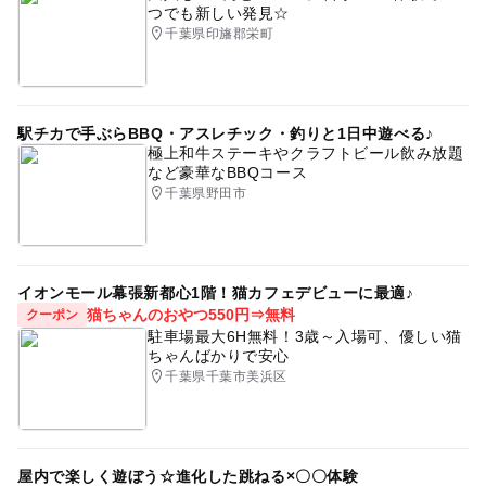
つでも新しい発見☆
千葉県印旛郡栄町
駅チカで手ぶらBBQ・アスレチック・釣りと1日中遊べる♪
極上和牛ステーキやクラフトビール飲み放題
など豪華なBBQコース
千葉県野田市
イオンモール幕張新都心1階！猫カフェデビューに最適♪
猫ちゃんのおやつ550円⇒無料
クーポン
駐車場最大6H無料！3歳～入場可、優しい猫
ちゃんばかりで安心
千葉県千葉市美浜区
屋内で楽しく遊ぼう☆進化した跳ねる×〇〇体験