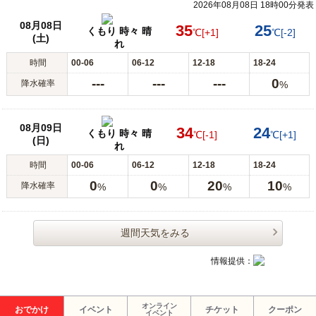
2026年08月08日 18時00分発表
08月08日
35
25
くもり 時々 晴
℃
[+1]
℃
[-2]
(土)
れ
時間
00-06
06-12
12-18
18-24
---
---
---
0
降水確率
%
08月09日
34
24
くもり 時々 晴
℃
[-1]
℃
[+1]
(日)
れ
時間
00-06
06-12
12-18
18-24
0
0
20
10
降水確率
%
%
%
%
週間天気をみる
情報提供：
オンライン
おでかけ
イベント
チケット
クーポン
イベント