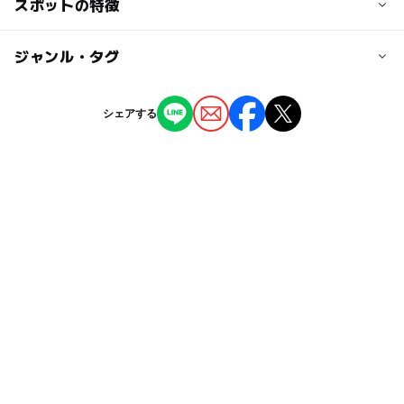
スポットの特徴
※掲載情報は「いちはらでぜんぶあそぶまなぶ」の情報を
1組240円（市外住民360円）
【車】
活用しています。
【コインシャワー】
館山自動車道「市原」ICより国道297号、国道409号、養
1回3分100円
◯
ー
駐車場あり
ジャンル・タグ
駅から近い
老渓谷ライン（県道81号）経由
大人の料金
ー
ー
授乳室あり
託児所
ジャンル
近くの駅
シェアする
【宿泊キャンプ（ＧＷ、夏休み）】
月崎駅
バーベキュー
キャンプ場
1張1泊820円（市外住民1,230円）
ー
◯
雨でもOK
ベビーカーOK
＜貸しテント＞1張1泊1,050円（市外住民1,575円）
飯給駅
【バーベキュー（通年）】
タグ
◯
ー
食事持込OK
レストラン
1組240円（市外住民360円）
gw2015
外遊び
レジャー
駐車場あり
【コインシャワー】
上総大久保駅
ー
ー
売店
オムツ交換台
1回3分100円
千葉・房総
シルバーウィーク2026
里山
駐車可能台数
春休み2027
夏休み2015
20台
GW(ゴールデンウィーク)2015
自然公園
午後から遊べる
小湊鉄道線
駐車場料金
無料
GW(ゴールデンウィーク)2016
屋外遊び場
GW