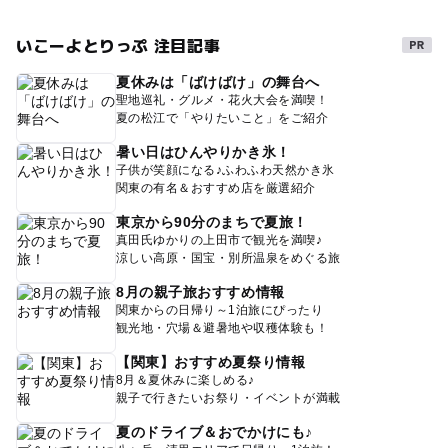
いこーよとりっぷ 注目記事
夏休みは「ばけばけ」の舞台へ
聖地巡礼・グルメ・花火大会を満喫！
夏の松江で「やりたいこと」をご紹介
暑い日はひんやりかき氷！
子供が笑顔になる♪ふわふわ天然かき氷
関東の有名＆おすすめ店を厳選紹介
東京から90分のまちで夏旅！
真田氏ゆかりの上田市で観光を満喫♪
涼しい高原・国宝・別所温泉をめぐる旅
8月の親子旅おすすめ情報
関東からの日帰り～1泊旅にぴったり
観光地・穴場＆避暑地や収穫体験も！
【関東】おすすめ夏祭り情報
8月＆夏休みに楽しめる♪
親子で行きたいお祭り・イベントが満載
夏のドライブ＆おでかけにも♪