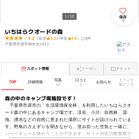
1 / 10
保存
78
いちはらクオードの森
4.2
（幼児
4.3
小学生
4.0
）
3
件
千葉県市原市柿木台1011
スポット情報
クーポン
チケット
イベント
写真
口コミ
TOP
詳細情報
お知らせ
見どころ
18
3
森の中のキャンプ場施設です！
千葉県市原市の「生活環境保全林」を利用したいちはらクオ
ード森の中にあるキャンプ場です。渓谷、小川、自然林、湿
地、湧水などの自然に恵まれた場所にサイトが設けられていま
す。野鳥のさえずりを聞きながら、澄み切った空気と一緒に、
バーベキューを味わうことができます。サイト付近の散策路で