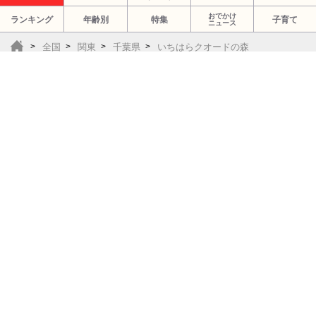
おでかけ
ランキング
年齢別
特集
子育て
ニュース
全国
関東
千葉県
いちはらクオードの森
千葉周辺の注目お出かけ
お誕生日や七五三、お宮参りなどのお祝いにも！
本格和食コースやキッズメニューも！三世代
の集いにもぴったり
千葉県市川市
夏休みは千葉ロッテマリーンズで思い出作り！
野球だけじゃない！イベントにグルメに楽し
みが盛りだくさん♪
千葉県千葉市美浜区