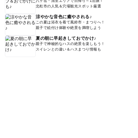
八ヶ岳・清里エリアで日帰り～1泊旅！
北杜市の人気＆穴場観光スポット厳選
涼やかな音色に癒やされる♪
この夏は浴衣を着て風鈴市・まつりへ！
親子で絵付け体験や絶景を満喫しよう
夏の朝に早起きしておでかけ♪
親子で神秘的なハスの絶景を楽しもう！
スイレンとの違い＆ハスまつり情報も