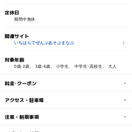
定休日
期間中無休
関連サイト
いちはらでぜんぶあそぶまなぶ
対象年齢
0歳-2歳、 3歳-6歳、 小学生、 中学生･高校生、 大人
料金･クーポン
子供の料金
アクセス・駐車場
【宿泊キャンプ（ＧＷ、夏休み）】
１張１泊８２０円（市外住民１，２３０円）
交通アクセス
注意・制限事項
＜貸しテント＞1張1泊1,050円（市外住民1,575円）
【電車】
【バーベキュー（通年）】
小湊鉄道「月崎」駅より徒歩15分