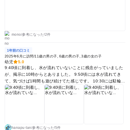
生い茂ってました💦また、水遊び場も夏季限定でした。
mono
/
参考に
なった!
2件
1年前の口コミ
2025年6月に訪問
/
11歳の男の子
6歳の男の子
3歳の女の子
幼児
5.0
9:40頃に到着し、水が流れていないことに残念がっていました
が、掲示に10時からとありました。 9:50頃には水が流れてき
て、気づけば1時間も遊び続けてた感じです。 10:30には駐輪場
に自転車がいっぱい…11時頃にはさすがに混雑感があり、テン
トをはってるご家庭もありました。 水着で、水鉄砲、ウォータ
ーガン、ネット、バケツなど持っている子が多かったです。 川
以外にも、長いローラー滑り台、砂場、ブランコもあり、大満
足でした(^^) 次回は我が家も完全装備で行こうと思います。
hanapu-tan
/
参考に
なった!
5件