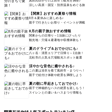
真田氏ゆかりの上田市で観光を満喫♪
涼しい高原・国宝・別所温泉をめぐる旅
【関東】おすすめ夏祭り情報
8月＆夏休みに楽しめる♪
親子で行きたいお祭り・イベントが満載
8月の親子旅おすすめ情報
関東からの日帰り～1泊旅にぴったり
観光地・穴場＆避暑地や収穫体験も！
夏のドライブ＆おでかけにも♪
八ヶ岳・清里エリアで日帰り～1泊旅！
北杜市の人気＆穴場観光スポット厳選
涼やかな音色に癒やされる♪
この夏は浴衣を着て風鈴市・まつりへ！
親子で絵付け体験や絶景を満喫しよう
夏の朝に早起きしておでかけ♪
親子で神秘的なハスの絶景を楽しもう！
スイレンとの違い＆ハスまつり情報も
関東おでかけ人気スポットランキング