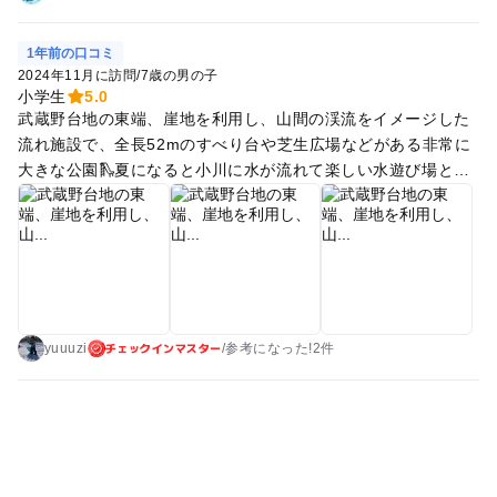
1年前の口コミ
2024年11月に訪問
/
7歳の男の子
小学生
5.0
武蔵野台地の東端、崖地を利用し、山間の渓流をイメージした
流れ施設で、全長52mのすべり台や芝生広場などがある非常に
大きな公園🛝夏になると小川に水が流れて楽しい水遊び場とな
ります😊
チェックインマスター
yuuuzi
/
参考に
なった!
2件