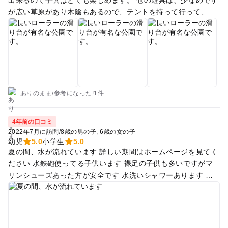
が広い草原があり木陰もあるので、テントを持って行って、ピ
クニックするのにいいです。 ちなみに、5月には、鯉のぼり🎏
も飾られていて景色もいいです。 たまに、屋台が出ています
が、少なめ。 食べ物などは、持参して行った方がいいです。
近くに、コンビニなどないのと、駐車場がないのがネックで
す。
ありのまま
/
参考に
なった!
1件
4年前の口コミ
2022年7月に訪問
/
8歳の男の子
6歳の女の子
幼児
5.0
小学生
5.0
夏の間、水が流れています 詳しい期間はホームページを見てく
ださい 水鉄砲使ってる子供います 裸足の子供も多いですがマ
リンシューズあった方が安全です 水洗いシャワーあります 着
替える場所はありません ポップアップテント、レジャーシート
があると便利です 自動販売機はありますが、軽食などの販売は
ありません 徒歩5分の場所にファミリーマートあります 自転車
は置けますが、駐車スペースはありません この辺コインパーキ