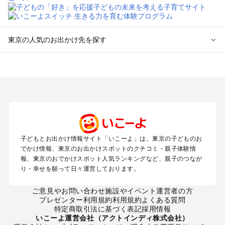
東京の人気のお出かけ先を探す
東京のエリアからプール子ども連れのお出かけスポット
を探す
立川・国分寺・八王子・昭島・多摩のプールお出かけ
お台場・品川・新橋・汐留・豊洲のプールお出かけ
上野・浅草・錦糸町・両国のプールお出かけ
町田・相模原・愛川・上野原のプールお出かけ
渋谷・原宿・恵比寿・中目黒・自由が丘のプールお出かけ
子どもとお出かけ情報サイト「いこーよ」は、東京の子どものお
池袋・赤羽・王子・巣鴨・目白・石神井のプールお出かけ
でかけ情報、東京のお出かけスポットのクチコミ・親子体験情
新宿・高田馬場・代々木・千駄ヶ谷のプールお出かけ
報、東京のおでかけスポット人気ランキングなど、親子のつなが
銀座・丸の内・日本橋・有楽町・築地・月島のプールお出かけ
り・幸せを願って日々運営しております。
吉祥寺・三鷹・中野・高円寺・荻窪・阿佐谷のプールお出かけ
小金井・小平・西東京・東村山・東久留米のプールお出かけ
ご意見やお問い合わせ
施設やイベント運営者の方
プレゼンター利用規約
利用規約
よくある質問
府中・調布・狛江のプールお出かけ
特定商取引法に基づく表記
採用情報
青梅・奥多摩のプールお出かけ
いこーよ運営会社（アクトインディ株式会社）