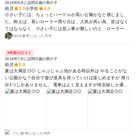
2019年8月に訪問
/
2歳の男の子
幼児
3.0
小学生
4.0
小さい子には、ちょっとハードルが高い公園かなと感じまし
た。例えば、長いローラー滑り台は、人気が高い為、並ばなく
てはならなく、小さい子には並ぶ事が難しいのと、ローラーの
滑りがあまり良くなかったと感じました。
Faris
/
参考に
なった!
5件
8年前の口コミ
2018年7月に訪問
/
2歳の男の子
幼児
5.0
夏は大満足◎◎ じゃぶじゃぶ池がある時以外は やることがな
い公園かな？自分で遊び道具を持っていけば楽しめますが 滑り
台1つしかありません。 電車はよく見えますが埼京線しか通り
ません！ 夏のじゃぶじゃぶ池はとってもおすすめ！小さい子は
端の方の水がたまる場所で遊べば安心かな。 岩場なので怪我に
気をつけてください。
でじ
/
参考に
なった!
6件