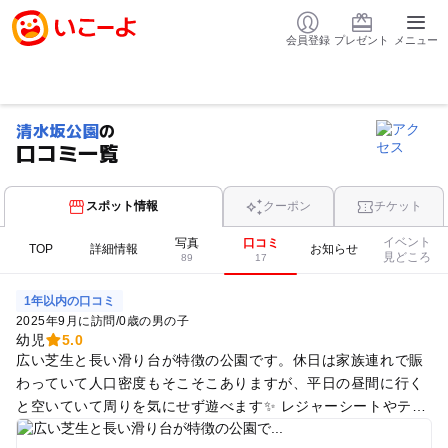
会員登録
プレゼント
メニュー
清水坂公園
の
口コミ一覧
スポット情報
クーポン
チケット
イベント
写真
口コミ
TOP
詳細情報
お知らせ
見どころ
89
17
1年以内の口コミ
2025年9月に訪問
/
0歳の男の子
幼児
5.0
広い芝生と長い滑り台が特徴の公園です。休日は家族連れで賑
わっていて人口密度もそこそこありますが、平日の昼間に行く
と空いていて周りを気にせず遊べます✨ レジャーシートやテン
トを広げて過ごす方も多いです。ただ、9月半ばは雑草がやや