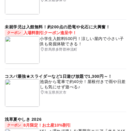
東京都多摩市
未就学児は入館無料！約200点の恐竜や化石に大興奮！
入場料割引クーポン進呈中！
クーポン
小学生入館料500円！涼しい屋内で小さい子
供も発掘体験できる！
群馬県多野郡神流町
コスパ最強★スライダーなど1日遊び放題で1,300円～！
池袋から電車で約40分！屋根付きで雨や日差
しも気にせず遊べる♪
埼玉県所沢市
浅草夏やしき 2026
8月限定！お土産10%割引
クーポン