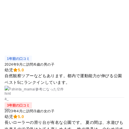
1年前の口コミ
2024年9月に訪問
/
6歳の男の子
幼児
5.0
自然観察ツアーなどもあります。都内で運動能力が伸びる公園
ベスト5にランクインしています。
shinta_mama
/
参考に
なった!
2件
3年前の口コミ
2023年4月に訪問
/
3歳の女の子
幼児
5.0
長いローラーの滑り台が有名な公園です。 夏の間は、水遊びも
出来るので子供はとても楽しめます。 他の遊具は、少なめです