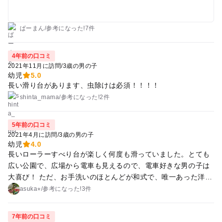
ング少ないので車だと少し苦労します 水遊びスペースはそれな
りに広いので2〜3時間は余裕で遊べます
ぱーまん
/
参考に
なった!
7件
4年前の口コミ
2021年11月に訪問
/
3歳の男の子
幼児
5.0
長い滑り台があります、虫除けは必須！！！！
shinta_mama
/
参考に
なった!
2件
5年前の口コミ
2021年4月に訪問
/
3歳の男の子
幼児
4.0
長いローラーすべり台が楽しく何度も滑っていました。とても
広い公園で、広場から電車も見えるので、電車好きな男の子は
大喜び！ ただ、お手洗いのほとんどが和式で、唯一あった洋式
トイレは鍵が壊れていて使いにくいという環境がとても残念で
asuka⭐︎
/
参考に
なった!
3件
した。その辺りが整うと使いやすい公園なのにな、と思いまし
た。
7年前の口コミ