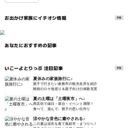
自然体験
夏休み・自由研究2026
雨でも遊べる
お出かけ家族にイチオシ情報
無料観覧日あり
冬休み2025-2026
三連休
雨の日おでかけ
2014年夏休み特集
春休み2027
あなたにおすすめの記事
いこーよとりっぷ 注目記事
夏休みの家族旅行に♪
親子で行きたい倉敷市の観光名所を紹介
映画のロケ地巡り＆親子向けの体験充実
夏の土曜は「土曜夜市」へ♪
商店街で縁日・屋台・イベント満喫！
食べて、遊んで、親子の思い出作り
涼やかな音色に癒やされる♪
この夏は浴衣を着て風鈴市・まつりへ！