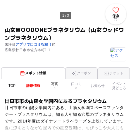
1 / 3
保存
76
山女WOODONEプラネタリウム（山女ウッドワ
ンプラネタリウム）
未評価
アプリで口コミ投稿！
広島県廿日市市佐方本町1-1
スポット情報
クーポン
チケット
イベント
写真
口コミ
TOP
詳細情報
お知らせ
見どころ
3
0
廿日市市の山陽女学園内にあるプラネタリウム
廿日市市の山陽女学園内にある、山陽女学園スペースファンタ
ジー・プラネタリウムは、知る人ぞ知る穴場のプラネタリウム
です。2014年度はダイナソートラベラーズを上映しています。
夏に涼をとりながら屋内での星空観測は、ちびっこや大人にも