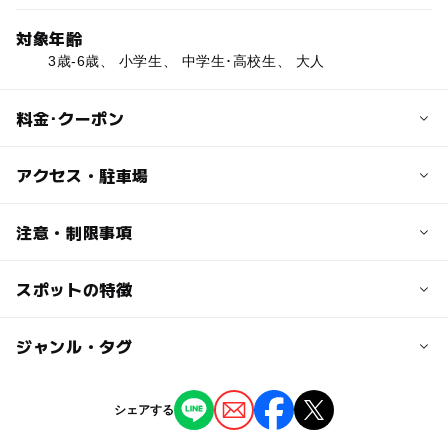
対象年齢
3歳-6歳、 小学生、 中学生･高校生、 大人
料金･クーポン
子供の料金
アクセス・駐車場
無料
交通アクセス
注意・制限事項
大人の料金
JR廿日市駅下車、徒歩10分
無料
スポットの特徴
プラネタリウムあり：〇
近くの駅
宇宙を学ぶ：〇
無料観覧日あり：〇
山陽女学園前駅
◯
◯
駐車場あり
ジャンル・タグ
駅から近い
廿日市駅
ー
ー
授乳室あり
託児所
ジャンル
シェアする
プラネタリウム・天文台
◯
◯
雨でもOK
ベビーカーOK
広電廿日市駅