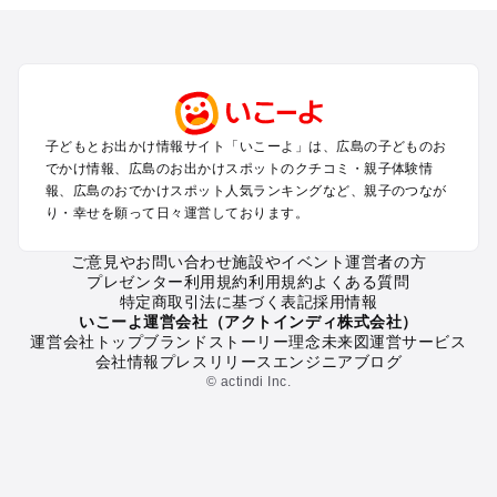
を探す
尾道・福山・鞆の浦のプールお出かけ
広島・宮島のプールお出かけ
呉・東広島・竹原・三原のプールお出かけ
三次・庄原・三段峡・世羅・芸北のプールお出かけ
子どもとお出かけ情報サイト「いこーよ」は、広島の子どものお
広島の定番お出かけスポット
でかけ情報、広島のお出かけスポットのクチコミ・親子体験情
広島の遊園地
報、広島のおでかけスポット人気ランキングなど、親子のつなが
り・幸せを願って日々運営しております。
広島の動物園
広島のバーベキュー
ご意見やお問い合わせ
施設やイベント運営者の方
広島の釣り
プレゼンター利用規約
利用規約
よくある質問
広島の牧場
特定商取引法に基づく表記
採用情報
広島のプール
いこーよ運営会社（アクトインディ株式会社）
運営会社トップ
ブランドストーリー
理念
未来図
運営サービス
広島のアスレチック
会社情報
プレスリリース
エンジニアブログ
広島の公園・総合公園
© actindi Inc.
広島の観光
広島の親子で体験するお出かけスポット
広島の工場見学