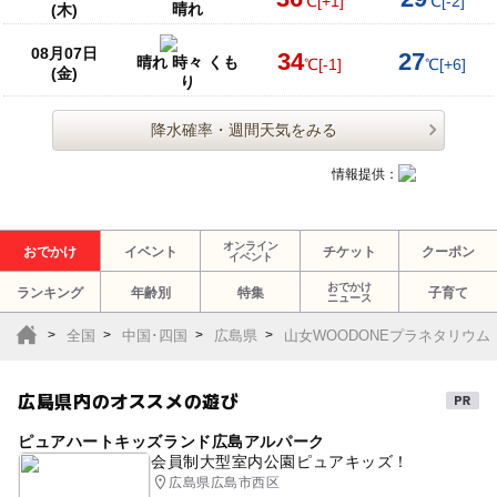
℃
[+1]
℃
[-2]
晴れ
(木)
08月07日
34
27
晴れ 時々 くも
℃
[-1]
℃
[+6]
(金)
り
降水確率・週間天気をみる
情報提供：
オンライン
おでかけ
イベント
チケット
クーポン
イベント
おでかけ
ランキング
年齢別
特集
子育て
ニュース
全国
中国･四国
広島県
山女WOODONEプラネタリウ
広島県内のオススメの遊び
ピュアハートキッズランド広島アルパーク
会員制大型室内公園ピュアキッズ！
広島県広島市西区