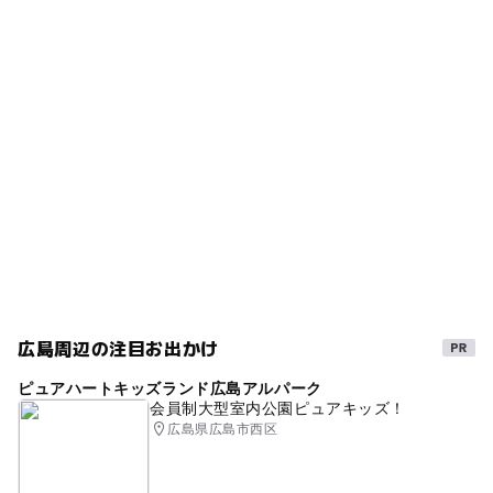
タグ
ー
ー
食事持込OK
レストラン
駐車場料金
夏休み2026
宇宙が学べる科学館
ベビーカーOK
無料
ー
ー
売店
オムツ交換台
宇宙を学ぶ
シルバーウィーク2026
駐車場詳細
ゴールデンウィーク2016
無料
GW
GW2016
学園内に駐車場がありますが限られており、周辺に有料駐
車場もないため、公共交通機関でのお出掛けをおススメし
雨でも楽しめる
雨の日でもOK
プラネタリウムあり
ます。
宇宙
GW(ゴールデンウィーク)2027
冬のお出かけ
宮島・廿日市
GW(ゴールデンウィーク)2016
夏休み2016
駐車場無料
天体観測・星空観察
穴場
広島周辺の注目お出かけ
駅から近い
夏休み自由研究
駐車場あり
無料施設
ピュアハートキッズランド広島アルパーク
gw2015
星空観察
旅行
夏休み2015
雨でもOK
会員制大型室内公園ピュアキッズ！
広島県広島市西区
室内
秋のお出かけ2026
夏休み2014
天体観測
午後から遊べる
GW(ゴールデンウィーク)2015