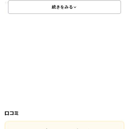
好評です。来館無料なので、ちょっと時間がある時のお出
続きをみる
口コミ