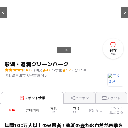
1 / 10
保存
664
彩湖・道満グリーンパーク
4.6
（幼児
4.6
小学生
4.7
）
17
件
埼玉県戸田市大字重瀬745
スポット情報
クーポン
チケット
イベント
写真
口コミ
TOP
詳細情報
お知らせ
見どころ
45
17
年間100万人以上の来場者！彩湖の豊かな自然が四季を