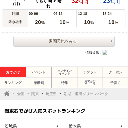
32
23
くもり 時々 晴
℃
[-2]
℃
[-1]
(月)
れ
時間
00-06
06-12
12-18
18-24
20
10
10
10
降水確率
%
%
%
%
週間天気をみる
情報提供：
オンライン
おでかけ
イベント
チケット
クーポン
イベント
おでかけ
ランキング
年齢別
特集
子育て
ニュース
全国
関東
埼玉県
彩湖・道満グリーンパーク
関東おでかけ人気スポットランキング
茨城県
栃木県