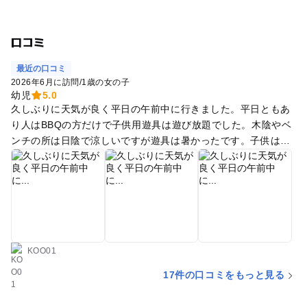
口コミ
最近の口コミ
2026年6月に訪問
/
1歳の女の子
幼児
5.0
久しぶりに天気が良く平日の午前中に行きました。平日ともあ
り人はBBQの方だけで子供用遊具は遊び放題でした。木陰やベ
ンチの所は日陰で涼しいですが遊具は暑かったです。子供は走
れて楽しそうにしていました。近くにトイレもあり良かったで
す。BBQは海外の方が多かったです
KOO01
17件の口コミをもっと見る