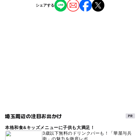
授乳室あり
託児所
ジャンル
シェアする
（2016年11月現在）
・外環道方面より
公園・総合公園
植物園・フラワーパーク
釣り
「美女木八幡交差点」より和光方面へ約1.0km（入口看板
ー
◯
雨でもOK
ベビーカーOK
左折）
タグ
◯
ー
食事持込OK
レストラン
近くの駅
桜
夏休み2016
夏休み2014
朝から遊べる
西浦和駅
◯
◯
売店
オムツ交換台
子ども釣り
春休み2027
GW(ゴールデンウィーク)2027
穴場
魚釣り
武蔵浦和駅
夏休み2015
GW
食事持込OK
GW2016
駐車可能台数
ゴールデンウィーク2016
家族釣り
自然体験
1,266台
三連休
水生植物あり
さかな釣り
駐車場詳細
2014年夏休み特集
駐車場あり
子どもと釣り
【土・日・祝日・振替休日】
埼玉周辺の注目お出かけ
BBQ
秋のお出かけ2026
武蔵野線
15分以内：無料
本格和食&キッズメニューに子供も大満足！
15分～2時間：200円
夏休み・自由研究2026
GW(ゴールデンウィーク)2015
3歳以下無料のドリンクバーも！「華屋与兵
2～3時間：300円
衛」の魅力を徹底レポ