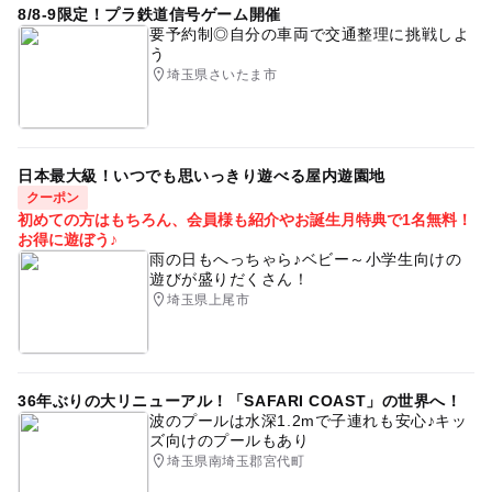
8/8-9限定！プラ鉄道信号ゲーム開催
要予約制◎自分の車両で交通整理に挑戦しよ
う
埼玉県さいたま市
日本最大級！いつでも思いっきり遊べる屋内遊園地
クーポン
初めての方はもちろん、会員様も紹介やお誕生月特典で1名無料！
お得に遊ぼう♪
雨の日もへっちゃら♪ベビー～小学生向けの
遊びが盛りだくさん！
埼玉県上尾市
36年ぶりの大リニューアル！「SAFARI COAST」の世界へ！
波のプールは水深1.2mで子連れも安心♪キッ
ズ向けのプールもあり
埼玉県南埼玉郡宮代町