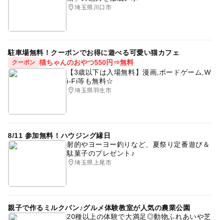
平成27年
3～4時間：400円
公園併設
GW(ゴールデンウィーク)2016
埼玉県川口市
4～5時間：500円
予約なしでもOK
荒川
バーベキュー(BBQ)
5～6時間：700円
6～7時間：900円
冬休み2025-2026
夏休み2026
ベビーカーOK
7時間～1日：1100円
駐車場無料！クーポンでお得に遊べる可愛い猫カフェ
ドライブ
予約不要
親子で釣り
フィッシング
【平日】
猫ちゃんのおやつ550円⇒無料
クーポン
土・日・祝日・振替休日の半額
【3歳以下は入場無料】漫画,ボードゲーム,W
午後から遊べる
シルバーウィーク2026
gw2015
i-Fi等も無料☆
（2016年11月現在）
埼玉県羽生市
ゴールデンウィーク2015
植物とふれあう
桜お花見2027
埼京線
埼京線(埼玉県)
自然景観・ハイキングあり
外遊び
8/11 参加無料！ハウジング縁日
射的やヨーヨー釣りなど、夏祭り定番遊び＆
ゴールデンウィーク
武蔵野線(埼玉県)
駄菓子のプレゼント♪
埼玉県上尾市
親子で作るミルクパン♪グルメ体験教室が人気の農業公園
20種以上の体験で大満足◎動物ふれあいや芝