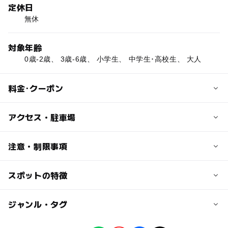
定休日
無休
対象年齢
0歳-2歳、 3歳-6歳、 小学生、 中学生･高校生、 大人
料金･クーポン
子供の料金
アクセス・駐車場
入園無料（バーベキュー広場利用含む）
※その他有料施設については公式サイトにてご確認くださ
交通アクセス
注意・制限事項
い。
【電車・バス】
（2016年11月現在）
JR「武蔵浦和駅」から下笹目行バスにて「彩湖・道満グリ
スポットの特徴
※BBQの場所は十分にありますが、駐車場は満車になって
ーンパーク入口」にて下車して徒歩約5分
しまうことがありますので気を付けてください。
大人の料金
◯
ー
駐車場あり
ジャンル・タグ
駅から近い
入園無料（バーベキュー広場利用含む）
【自動車】
ベビーカー可
※その他有料施設については公式サイトにてご確認くださ
・東京、大宮方面より
い。
新大宮バイパス「美女木交差点」より約0.6km
ー
ー