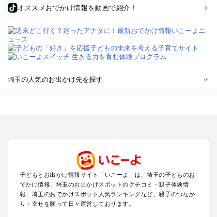
オススメおでかけ情報を動画で紹介！
埼玉の人気のお出かけ先を探す
埼玉のエリアからプール子ども連れのお出かけスポット
を探す
川越・所沢・入間・新座のプールお出かけ
大宮・浦和・上尾・岩槻・蓮田のプールお出かけ
越谷・草加・春日部のプールお出かけ
秩父・長瀞のプールお出かけ
川口・戸田・和光・朝霞のプールお出かけ
子どもとお出かけ情報サイト「いこーよ」は、埼玉の子どものお
飯能・坂戸・東松山・日高のプールお出かけ
でかけ情報、埼玉のお出かけスポットのクチコミ・親子体験情
久喜・行田・加須・羽生のプールお出かけ
報、埼玉のおでかけスポット人気ランキングなど、親子のつなが
熊谷・太田・足利・古河のプールお出かけ
り・幸せを願って日々運営しております。
本庄・深谷・美里周辺のプールお出かけ