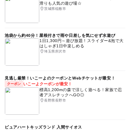
滑りも人気の遊び場☆
茨城県稲敷市
池袋から約40分！屋根付きで雨や日差しを気にせず水遊び
1日1,300円～遊び放題！スライダー&泡で大
はしゃぎ1日中楽しめる
埼玉県所沢市
見逃し厳禁！いこーよのクーポンとWebチケットが最安！
いこーよクーポンが最安！
クーポン
標高1,200mの森で涼しく遊べる！家族で忍
者アスレチックへGO◎
長野県長野市
ピュアハートキッズランド 入間サイオス