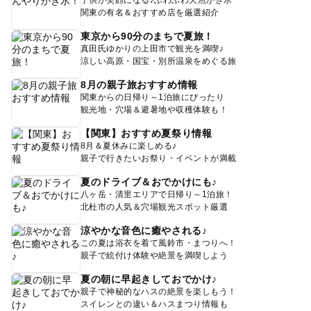
関東の有名＆おすすめ店を厳選紹介
東京から90分のまちで夏旅！
真田氏ゆかりの上田市で観光を満喫♪
涼しい高原・国宝・別所温泉をめぐる旅
8月の親子旅おすすめ情報
関東からの日帰り～1泊旅にぴったり
観光地・穴場＆避暑地や収穫体験も！
【関東】おすすめ夏祭り情報
8月＆夏休みに楽しめる♪
親子で行きたいお祭り・イベントが満載
夏のドライブ＆おでかけにも♪
八ヶ岳・清里エリアで日帰り～1泊旅！
北杜市の人気＆穴場観光スポット厳選
涼やかな音色に癒やされる♪
この夏は浴衣を着て風鈴市・まつりへ！
親子で絵付け体験や絶景を満喫しよう
夏の朝に早起きしておでかけ♪
親子で神秘的なハスの絶景を楽しもう！
スイレンとの違い＆ハスまつり情報も