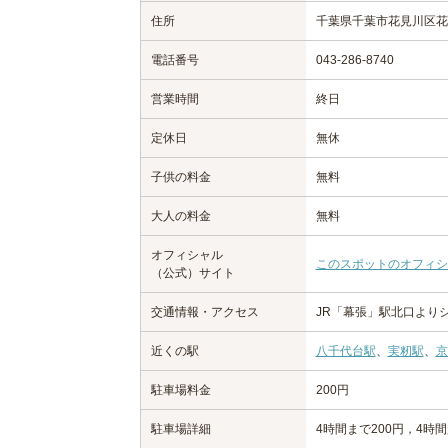
住所
千葉県千葉市花見川区花
電話番号
043-286-8740
営業時間
終日
定休日
無休
子供の料金
無料
大人の料金
無料
オフィシャル
このスポットのオフィシ
（公式）サイト
交通情報・アクセス
JR「幕張」駅北口より
近くの駅
八千代台駅
、
実籾駅
、
京
駐車場料金
200円
駐車場詳細
4時間まで200円，4時間