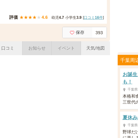
評価
★
★
★
★
★
4.6
幼児
4.7
小学生
3.9
[
口コミ
16
件
]
保存
393
口コミ
お知らせ
イベント
天気/地図
千葉周
お誕生
も！
千葉県
本格和
三世代
夏休み
千葉県
野球だ
に楽し