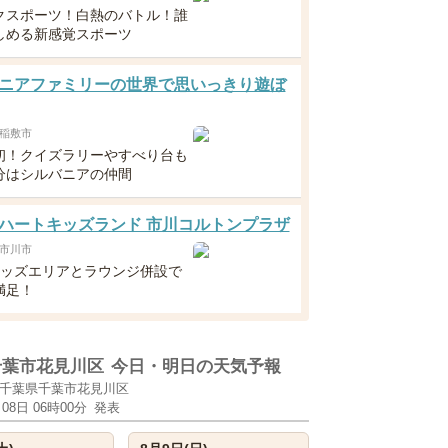
クスポーツ！白熱のバトル！誰
しめる新感覚スポーツ
ニアファミリーの世界で思いっきり遊ぼ
稲敷市
初！クイズラリーやすべり台も
分はシルバニアの仲間
ハートキッズランド 市川コルトンプラザ
市川市
キッズエリアとラウンジ併設で
満足！
千葉市花見川区
今日・明日の天気予報
千葉県千葉市花見川区
月08日 06時00分
発表