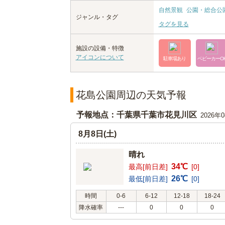
自然景観
公園・総合公
ジャンル・タグ
タグを見る
施設の設備・特徴
アイコンについて
駐車場あり
ベビーカーO
花島公園周辺の天気予報
予報地点：千葉県千葉市花見川区
2026年
8月8日(土)
晴れ
34℃
最高[前日差]
[0]
26℃
最低[前日差]
[0]
時間
0-6
6-12
12-18
18-24
降水確率
---
0
0
0