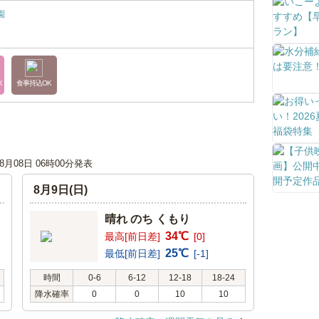
園
K
食事持込OK
08月08日 06時00分発表
8月9日(日)
晴れ のち くもり
34℃
最高[前日差]
[0]
25℃
最低[前日差]
[-1]
時間
0-6
6-12
12-18
18-24
降水確率
0
0
10
10