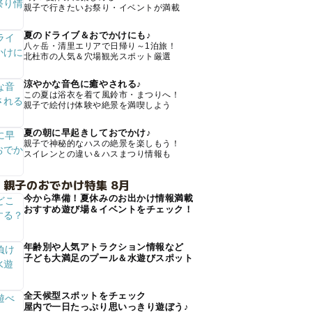
親子で行きたいお祭り・イベントが満載
夏のドライブ＆おでかけにも♪
八ヶ岳・清里エリアで日帰り～1泊旅！
北杜市の人気＆穴場観光スポット厳選
涼やかな音色に癒やされる♪
この夏は浴衣を着て風鈴市・まつりへ！
親子で絵付け体験や絶景を満喫しよう
夏の朝に早起きしておでかけ♪
親子で神秘的なハスの絶景を楽しもう！
スイレンとの違い＆ハスまつり情報も
 親子のおでかけ特集 8月
今から準備！夏休みのお出かけ情報満載
おすすめ遊び場＆イベントをチェック！
年齢別や人気アトラクション情報など
子ども大満足のプール＆水遊びスポット
全天候型スポットをチェック
屋内で一日たっぷり思いっきり遊ぼう♪