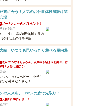
だ間に合う！人気のお仕事体験施設は第
穴場
ボーナスカッチンプレゼント！
ン
千葉市美浜区
はここ!駐車場6時間無料で屋内
く30種以上の仕事体験
大級！いつでも思いっきり遊べる屋内遊
初めての方はもちろん、会員様も紹介やお誕生月特
ン
無料！お得に遊ぼう♪
船橋市
もへっちゃら♪ベビー～小学生
遊びが盛りだくさん！
ンの未来を、ロマンの森で先取り！
入園料300円引き！！
ン
君津市