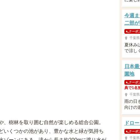
今週ま
二部が
クーポ
千葉県
夏休み
で涼し
日本最
園地
クーポ
典で1名
千葉県
雨の日
向けの
や、樹林を取り囲む自然が楽しめる総合公園。
ドロー
どいくつかの池があり、豊かな水と緑が気持ち
クーポ
千葉県
水ゾーンにある、滝から長さ約200mに渡り水が