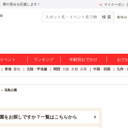
、夢の育みを応援します！
マイクーポン
春休み
イベント
ランキング
年齢別おでかけ
おで
東海
愛知
北陸・甲信越
関西
大阪
京都
兵庫
中国・四国
九州・
花島公園
園をお探しですか？一覧はこちらから