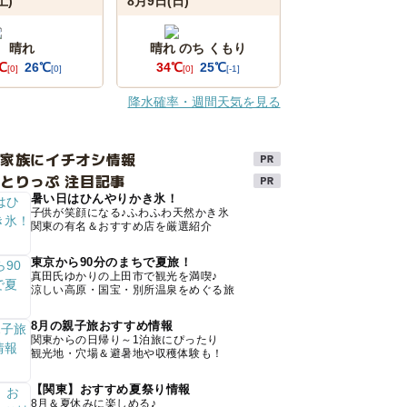
土)
8月9日(日)
晴れ
晴れ のち くもり
℃
26℃
34℃
25℃
[0]
[0]
[0]
[-1]
降水確率・週間天気を見る
け家族にイチオシ情報
とりっぷ 注目記事
暑い日はひんやりかき氷！
子供が笑顔になる♪ふわふわ天然かき氷
関東の有名＆おすすめ店を厳選紹介
東京から90分のまちで夏旅！
真田氏ゆかりの上田市で観光を満喫♪
涼しい高原・国宝・別所温泉をめぐる旅
8月の親子旅おすすめ情報
関東からの日帰り～1泊旅にぴったり
観光地・穴場＆避暑地や収穫体験も！
【関東】おすすめ夏祭り情報
8月＆夏休みに楽しめる♪