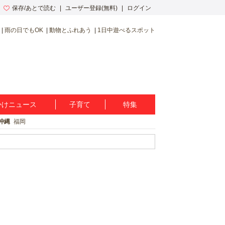
保存/あとで読む
ユーザー登録(無料)
ログイン
雨の日でもOK
動物とふれあう
1日中遊べるスポット
かけニュース
子育て
特集
沖縄
福岡