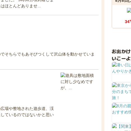
8月8日(
ほとんどありませ...
34
お出か
のでそちらでもあそびつくして沢山体を動かせていま
いこーよ
の広場や整地された遊歩道、渓
適しているのではないかと思い