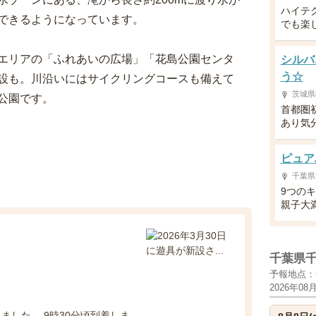
ハイテ
できるようになっています。
でも楽
エリアの「ふれあいの広場」「花島公園センタ
シルバ
う☆
設も。川沿いにはサイクリングコースも備えて
茨城県
公園です。
首都圏
あり気
ピュア
千葉県
9つの
親子大
千葉県
予報地点：
2026年08
きました。 9時30分頃到着しま