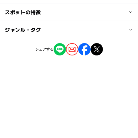
入園無料
交通アクセス
スポットの特徴
大人の料金
高松道高松西ICよりR11、県道172経由、石清尾山方面へ1
入園無料
5分
◯
ー
駐車場あり
ジャンル・タグ
駅から近い
近くの駅
ー
ー
授乳室あり
託児所
ジャンル
シェアする
栗林公園北口駅
キャンプ場
アスレチック
公園・総合公園
ー
◯
雨でもOK
ベビーカーOK
昭和町駅
タグ
◯
ー
食事持込OK
レストラン
空気がきれい
遊ぶ場所
芝生広場
香西駅
ー
ー
売店
オムツ交換台
緑豊かな木立に囲まれる
自然を満喫
ドライブ
駐車可能台数
ハイキング
自然観察
解放感
自然豊か
307台
自然が多い
アスレチックができるバーベキュー場
ハイキングコース
自然を実感
青々と繁る大自然