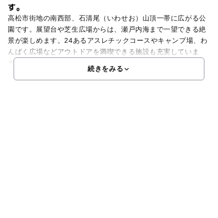
す。
高松市街地の南西部、石清尾（いわせお）山頂一帯に広がる公
園です。展望台や芝生広場からは、瀬戸内海まで一望できる絶
景が楽しめます。24あるアスレチックコースやキャンプ場、わ
んぱく広場などアウトドアを満喫できる施設も充実していま
す。子どもには最高の遊び場です。ハイキングコースとともに
続きをみる