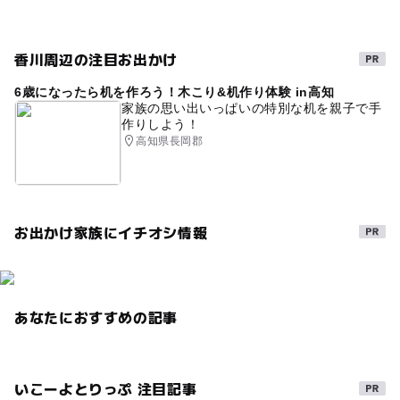
避暑地
運動・体を動かす
午後から遊べる
自然で学ぶ
虫取り
夏休み2026
広大な敷地
香川周辺の注目お出かけ
自然と触れ合い
自然あふれる施設
6歳になったら机を作ろう！木こり&机作り体験 in高知
公園でバーベキュー場
夕日がきれい
家族の思い出いっぱいの特別な机を親子で手
作りしよう！
海も楽しめるキャンプ場
レクリエーション
高知県長岡郡
バーベキュー(BBQ)
のんびりする
安らぎの時間
無邪気に遊ぶ
野外活動
自然で遊ぶ
土に触れる
お出かけ家族にイチオシ情報
アスレチックコース
穴場
春休み2027
GW(ゴールデンウィーク)2027
公園併設
キャンプのできる公園
散策
自然探勝
あなたにおすすめの記事
自然の中で楽しむ
探検
草花
森林浴
キャンプファイヤー
1日中遊べるスポット
いこーよとりっぷ 注目記事
冬休み2025-2026