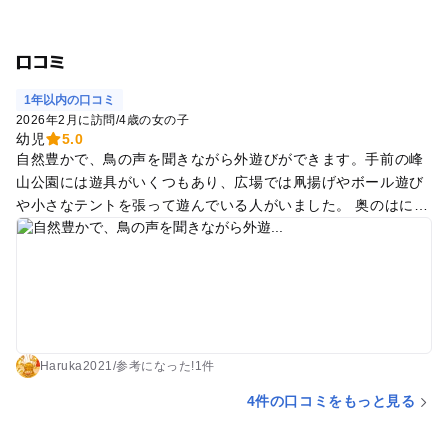
口コミ
1年以内の口コミ
2026年2月に訪問
/
4歳の女の子
幼児
5.0
自然豊かで、鳥の声を聞きながら外遊びができます。手前の峰
山公園には遊具がいくつもあり、広場では凧揚げやボール遊び
や小さなテントを張って遊んでいる人がいました。 奥のはにわ
っこ広場は新そうな大型遊具がいくつもあり、いつまででも遊
べます。トイレやベンチも十分あり、よく整備されていてきれ
いでした。
Haruka2021
/
参考に
なった!
1件
4件の口コミをもっと見る