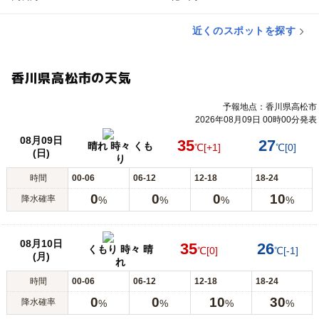
近くのスポットを探す
香川県高松市の天気
予報地点：香川県高松市
2026年08月09日 00時00分発表
08月09日
35
27
晴れ 時々 くも
℃
[+1]
℃
[0]
(日)
り
時間
00-06
06-12
12-18
18-24
0
0
0
10
降水確率
%
%
%
%
08月10日
35
26
くもり 時々 晴
℃
[0]
℃
[-1]
(月)
れ
時間
00-06
06-12
12-18
18-24
0
0
10
30
降水確率
%
%
%
%