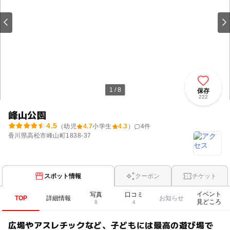
1 / 8
保存
222
峰山公園
4.5
（幼児
4.7
小学生
4.3
）
4
件
香川県高松市峰山町1838-37
スポット情報
クーポン
チケット
イベント
写真
口コミ
TOP
詳細情報
お知らせ
見どころ
8
4
広場やアスレチックなど、子どもには最高の遊び場で