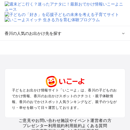
香川の人気のお出かけ先を探す
香川のエリアからプール子ども連れのお出かけスポット
を探す
高松・さぬきのプールお出かけ
琴平・丸亀・坂出・観音寺のプールお出かけ
小豆島のプールお出かけ
香川の定番お出かけスポット
子どもとお出かけ情報サイト「いこーよ」は、香川の子どものお
香川の遊園地
でかけ情報、香川のお出かけスポットのクチコミ・親子体験情
香川の動物園
報、香川のおでかけスポット人気ランキングなど、親子のつなが
り・幸せを願って日々運営しております。
香川のバーベキュー
香川の釣り
ご意見やお問い合わせ
施設やイベント運営者の方
香川の牧場
プレゼンター利用規約
利用規約
よくある質問
香川のプール