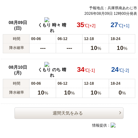
予報地点：兵庫県南あわじ市
2026年08月09日 12時00分発表
08月09日
35
27
くもり 時々 晴
℃
[+2]
℃
[+1]
(日)
れ
時間
00-06
06-12
12-18
18-24
---
---
10
10
降水確率
%
%
08月10日
34
24
くもり のち 晴
℃
[-1]
℃
[-2]
(月)
れ
時間
00-06
06-12
12-18
18-24
10
10
10
0
降水確率
%
%
%
%
週間天気をみる
情報提供：