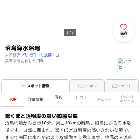
1 / 3
保存
55
沼島海水浴場
未評価
アプリで口コミ投稿！
兵庫県南あわじ市沼島
スポット情報
クーポン
チケット
イベント
写真
口コミ
TOP
詳細情報
お知らせ
見どころ
3
0
驚くほど透明度の高い綺麗な海
沼島の港から徒歩10分。周囲10kmの離島、沼島にある海水浴
場です。自然に囲まれ、驚くほど透明度の高いきれいな海で、
まるで南国に来たかのような錯覚さえ覚えます。地元の人以外