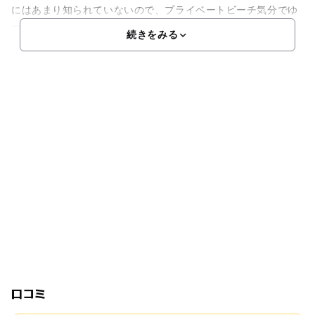
にはあまり知られていないので、プライベートビーチ気分でゆ
ったりと海水浴が楽しめるのも嬉しいポイント！海の家な
続きをみる
口コミ