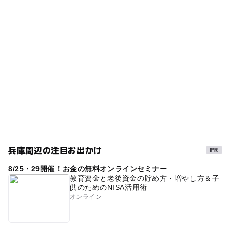
タグ
◯
ー
食事持込OK
レストラン
2014年夏休み特集
三連休
きれいな砂浜
ー
◯
売店
オムツ交換台
7月上旬～
自然体験
午後から遊べる
監視・救護所あり
プライベートビーチ
遊泳区域あり
無料施設
磯遊び場
駐車場あり
夏休み2014
更衣室あり
南あわじ
夏休み2016
駐車場無料
海水浴100選
旅行
離島
水質の良い海
夏休み2015
夏休み2026
兵庫周辺の注目お出かけ
GW(ゴールデンウィーク)2027
海水浴
8/25・29開催！お金の無料オンラインセミナー
水シャワーあり
教育資金と老後資金の貯め方・増やし方＆子
供のためのNISA活用術
オンライン