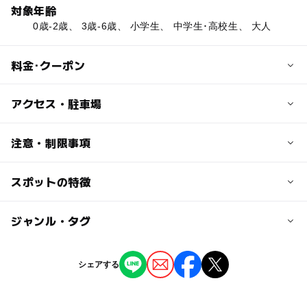
対象年齢
0歳-2歳、 3歳-6歳、 小学生、 中学生･高校生、 大人
料金･クーポン
子供の料金
アクセス・駐車場
無料
交通アクセス
注意・制限事項
大人の料金
西淡･三原Ｉ.Ｃ.から車で40分
無料
スポットの特徴
冷水シャワー（無料）
駐車場詳細
更衣室（無料）
監視員
灘ターミナルセンター駐車場 1日500円
◯
ー
駐車場あり
ジャンル・タグ
駅から近い
遊泳エリアのロープ
砂浜がきれい
ー
ー
授乳室あり
託児所
ジャンル
水質がきれい
シェアする
海水浴場
ー
ー
雨でもOK
ベビーカーOK