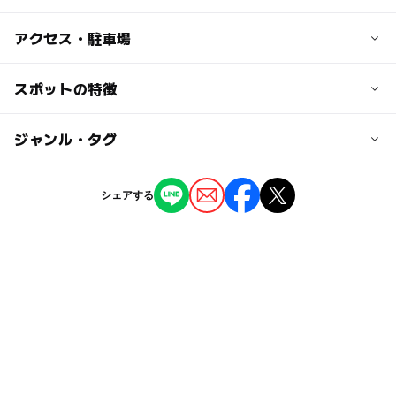
子供の料金
アクセス・駐車場
無料
交通アクセス
スポットの特徴
大人の料金
徳島自動車道・藍住ICより県道225号線経由で約10分
無料
◯
ー
駐車場あり
ジャンル・タグ
駅から近い
近くの駅
阿波川端駅
ー
ー
授乳室あり
託児所
ジャンル
シェアする
植物園・フラワーパーク
ー
◯
雨でもOK
ベビーカーOK
勝瑞駅
タグ
ー
ー
食事持込OK
レストラン
板東駅
春休み2027
無料
冬休み2025-2026
即売
ー
ー
売店
オムツ交換台
駐車可能台数
桜お花見2027
バラ園
花見
駐車場あり
お散歩
20台
駐車場無料
お出かけ
夏休み2026
お花見2027
徳島県