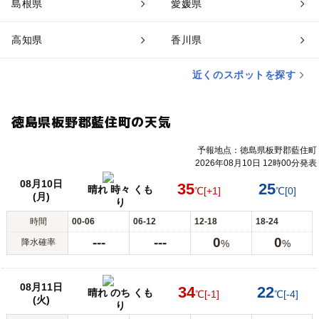
島根県
愛媛県
高知県
香川県
近くのスポットを探す
徳島県板野郡藍住町の天気
予報地点：徳島県板野郡藍住町
2026年08月10日 12時00分発表
08月10日
35
25
晴れ 時々 くも
℃
[+1]
℃
[0]
(月)
り
時間
00-06
06-12
12-18
18-24
---
---
0
0
降水確率
%
%
08月11日
34
22
晴れ のち くも
℃
[-1]
℃
[-4]
(火)
り