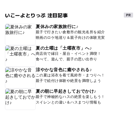
いこーよとりっぷ 注目記事
夏休みの家族旅行に♪
親子で行きたい倉敷市の観光名所を紹介
映画のロケ地巡り＆親子向けの体験充実
夏の土曜は「土曜夜市」へ♪
商店街で縁日・屋台・イベント満喫！
食べて、遊んで、親子の思い出作り
涼やかな音色に癒やされる♪
この夏は浴衣を着て風鈴市・まつりへ！
親子で絵付け体験や絶景を満喫しよう
夏の朝に早起きしておでかけ♪
親子で神秘的なハスの絶景を楽しもう！
スイレンとの違い＆ハスまつり情報も