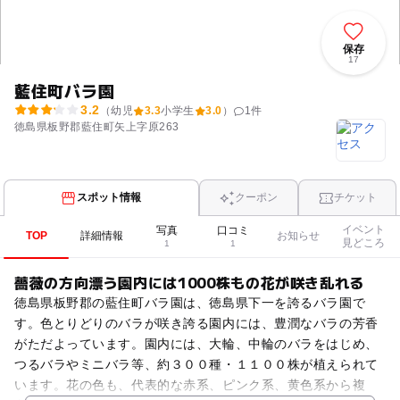
保存
17
藍住町バラ園
3.2
（幼児
3.3
小学生
3.0
）
1
件
徳島県板野郡藍住町矢上字原263
スポット情報
クーポン
チケット
イベント
写真
口コミ
TOP
詳細情報
お知らせ
見どころ
1
1
薔薇の方向漂う園内には1000株もの花が咲き乱れる
徳島県板野郡の藍住町バラ園は、徳島県下一を誇るバラ園で
す。色とりどりのバラが咲き誇る園内には、豊潤なバラの芳香
がただよっています。園内には、大輪、中輪のバラをはじめ、
つるバラやミニバラ等、約３００種・１１００株が植えられて
います。花の色も、代表的な赤系、ピンク系、黄色系から複