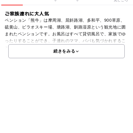
0
0
ご家族連れに大人気
ペンション「熊牛」は摩周湖、屈斜路湖、多和平、900草原、
硫黄山、ビラオスキー場、塘路湖、釧路湿原という観光地に囲
まれたペンションです。お風呂はすべて貸切風呂で、家族でゆ
ったりすることができ、子連れのママ、パパも気づかれするこ
となく楽しめますよ☆お風呂は源泉100％！ツルツルした
続きをみる