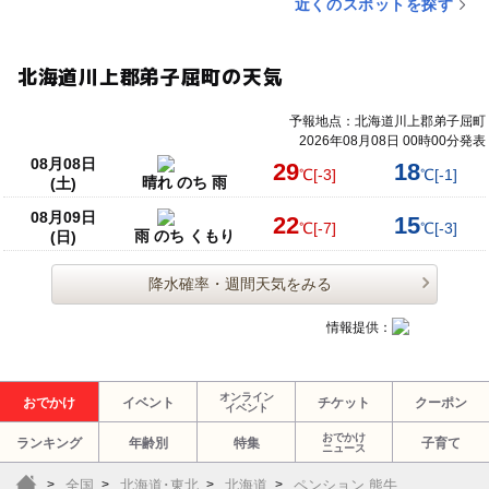
近くのスポットを探す
北海道川上郡弟子屈町の天気
予報地点：北海道川上郡弟子屈町
2026年08月08日 00時00分発表
08月08日
29
18
℃
[-3]
℃
[-1]
晴れ のち 雨
(土)
08月09日
22
15
℃
[-7]
℃
[-3]
雨 のち くもり
(日)
降水確率・週間天気をみる
情報提供：
オンライン
おでかけ
イベント
チケット
クーポン
イベント
おでかけ
ランキング
年齢別
特集
子育て
ニュース
全国
北海道･東北
北海道
ペンション 熊牛