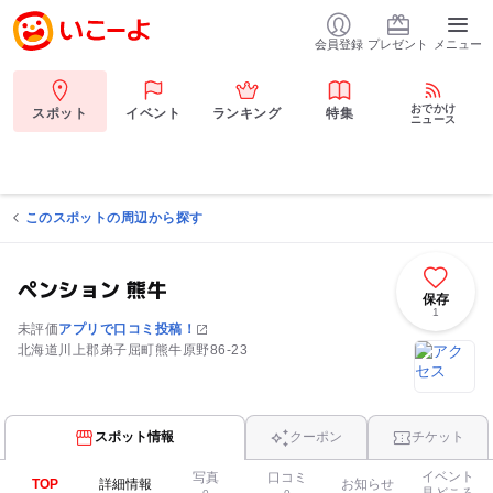
会員登録
プレゼント
メニュー
おでかけ
スポット
イベント
ランキング
特集
ニュース
このスポットの周辺から探す
ペンション 熊牛
保存
1
未評価
アプリで口コミ投稿！
北海道川上郡弟子屈町熊牛原野86-23
スポット情報
クーポン
チケット
イベント
写真
口コミ
TOP
詳細情報
お知らせ
見どころ