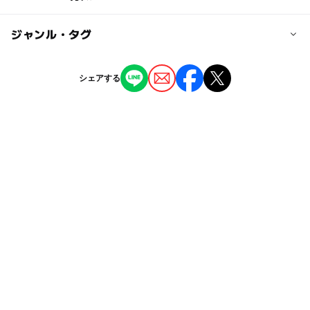
JR釧路本線 磯分内駅よりタクシー利用2km
大人の料金
◯
ー
駐車場あり
ジャンル・タグ
駅から近い
1人利用 400円
近くの駅
2人利用 300円/1人
磯分内駅
ー
ー
授乳室あり
託児所
ジャンル
4人以上利用 250円/1人
シェアする
ホテル・旅館
温泉・銭湯
◯
◯
雨でもOK
ベビーカーOK
駐車可能台数
10台
タグ
ー
ー
食事持込OK
レストラン
駐車場料金
日帰り入浴
冬のお出かけ
雨でも遊べる
室内
ー
ー
売店
オムツ交換台
無料
スパ・温泉
貸切露天風呂
雨の日でもOK
雨でも楽しめる
釧路湿原
貸切風呂がある温泉
料理
夜まで遊べる
冬休み2025-2026
日帰り温泉
家族風呂
三連休
春休み2027
川上郡
午後から遊べる
GW(ゴールデンウィーク)2027
旅行
貸切風呂
湿原
源泉かけ流し
日帰り
露天風呂