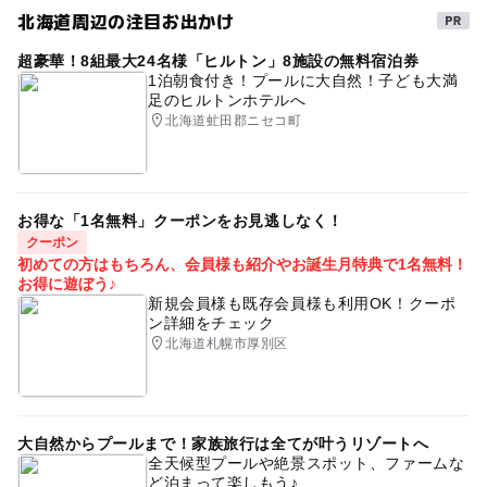
北海道周辺の注目お出かけ
駐車場あり
北海道
貸切家族風呂
超豪華！8組最大24名様「ヒルトン」8施設の無料宿泊券
アルカリ性単純温泉
宿泊
温泉がある宿泊施設
1泊朝食付き！プールに大自然！子ども大満
足のヒルトンホテルへ
無料送迎
自然体験
雨の日おでかけ
天然温泉
北海道虻田郡ニセコ町
ベビーカーOK
宿泊ができる
朝から遊べる
川湯・屈斜路
ペンション
駐車場無料
お得な「1名無料」クーポンをお見逃しなく！
クーポン
初めての方はもちろん、会員様も紹介やお誕生月特典で1名無料！
お得に遊ぼう♪
新規会員様も既存会員様も利用OK！クーポ
ン詳細をチェック
北海道札幌市厚別区
大自然からプールまで！家族旅行は全てが叶うリゾートへ
全天候型プールや絶景スポット、ファームな
ど泊まって楽しもう♪