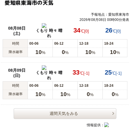
愛知県東海市の天気
予報地点：愛知県東海市
2026年08月08日 00時00分発表
08月08日
34
26
くもり 時々 晴
℃
[0]
℃
[0]
(土)
れ
時間
00-06
06-12
12-18
18-24
10
0
10
10
降水確率
%
%
%
%
08月09日
33
25
くもり 時々 晴
℃
[-1]
℃
[-1]
(日)
れ
時間
00-06
06-12
12-18
18-24
10
10
0
0
降水確率
%
%
%
%
週間天気をみる
情報提供：