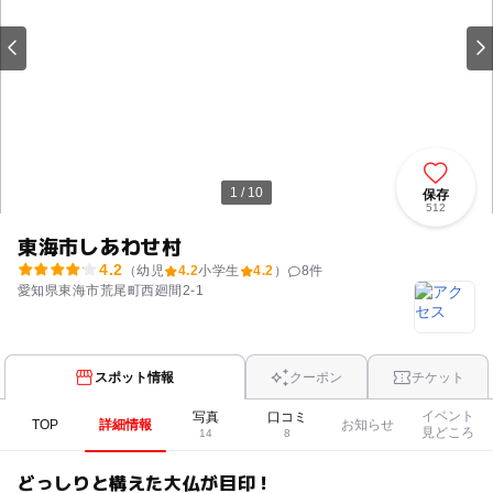
1 / 10
保存
512
東海市しあわせ村
4.2
（幼児
4.2
小学生
4.2
）
8
件
愛知県東海市荒尾町西廻間2-1
スポット情報
クーポン
チケット
イベント
写真
口コミ
TOP
詳細情報
お知らせ
見どころ
14
8
どっしりと構えた大仏が目印！