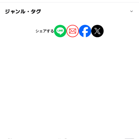
温浴・プールは520円
伊勢湾岸道「東海」インターから約1km。
供用プール、幼児用プール
◯
◯
駐車場あり
ジャンル・タグ
駅から近い
65歳以上260円
レンタル品:スイミングキャップ、水着、ゴーグル、タオル
近くの駅
セット
ー
ー
授乳室あり
託児所
ジャンル
プール用オムツ:不可
聚楽園駅
シェアする
売店有り
温泉・銭湯
アスレチック
プール
公園・総合公園
◯
◯
雨でもOK
ベビーカーOK
（いこーよ調べ）
新日鉄前駅
タグ
◯
◯
食事持込OK
レストラン
名和駅
食事持込OK
ハーブ
温水プール有り
雨でもOK
◯
◯
売店
オムツ交換台
スパ・温泉
子ども料金500円以下
駐車可能台数
200台
ゴールデンウィーク
外遊び
ハーブ園
駐車場無料
梅雨
駐車場あり
穴場
寒い日
駐車場料金
おむつ交換台あり
グッズレンタルあり
屋内遊び場
無料
レストランあり
市民プール
アトラクションプール
ベビーカーOK
売店
運動・体を動かす
運動