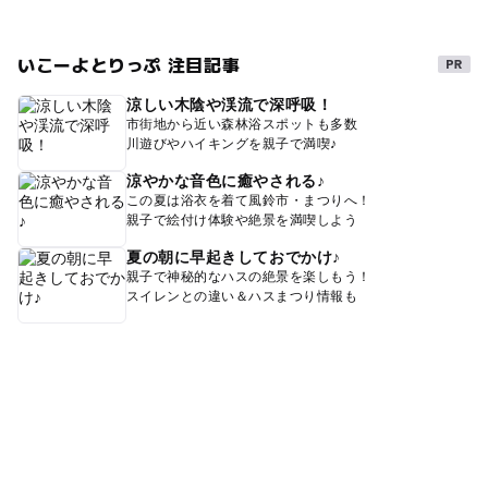
いこーよとりっぷ 注目記事
涼しい木陰や渓流で深呼吸！
市街地から近い森林浴スポットも多数
川遊びやハイキングを親子で満喫♪
涼やかな音色に癒やされる♪
この夏は浴衣を着て風鈴市・まつりへ！
親子で絵付け体験や絶景を満喫しよう
夏の朝に早起きしておでかけ♪
親子で神秘的なハスの絶景を楽しもう！
スイレンとの違い＆ハスまつり情報も