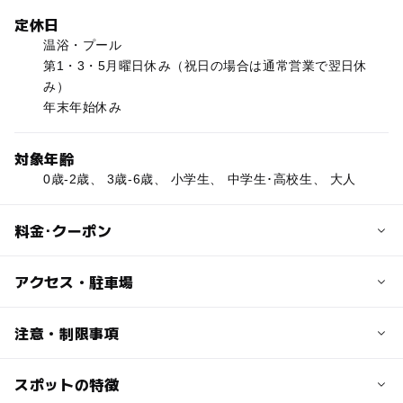
定休日
温浴・プール
第1・3・5月曜日休み（祝日の場合は通常営業で翌日休
み）
年末年始休み
対象年齢
0歳-2歳、 3歳-6歳、 小学生、 中学生･高校生、 大人
料金･クーポン
子供の料金
アクセス・駐車場
温浴・プール
小中学生260円
交通アクセス
注意・制限事項
幼稚園以下の子供は無料
・電車の場合
名鉄常滑線「聚楽園駅」下車、徒歩5分。
スポットの特徴
【プール情報】
大人の料金
・お車の場合
プールの種類:スポーツプール、ウォータースライダー、子