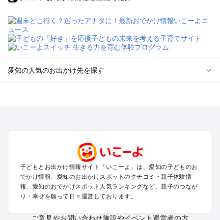
愛知の人気のお出かけ先を探す
愛知のエリアからプール子ども連れのお出かけスポット
を探す
岡崎・豊田・豊橋・三河湾のプールお出かけ
名古屋（名駅・栄・名古屋城・金山・千種）周辺のプールお出
かけ
犬山・一宮・小牧・瀬戸・各務原・尾張のプールお出かけ
知多半島（常滑・半田・南知多）のプールお出かけ
子どもとお出かけ情報サイト「いこーよ」は、愛知の子どものお
でかけ情報、愛知のお出かけスポットのクチコミ・親子体験情
愛知の定番お出かけスポット
報、愛知のおでかけスポット人気ランキングなど、親子のつなが
り・幸せを願って日々運営しております。
愛知の遊園地
愛知の動物園
ご意見やお問い合わせ
施設やイベント運営者の方