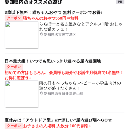
愛知県内のオススメの遊び
幼児プールあり
ドライブ
雨の日でもOK
3歳以下無料！猫ちゃんおやつ 無料クーポンでお得♪
GW(ゴールデンウィーク)2027
三連休
猫ちゃんのおやつ550円⇒無料
クーポン
ららぽーと名古屋みなとアクルス1階 おしゃ
節約おでかけト
屋内プール
ウォータースライダー
れな猫カフェ！
愛知県名古屋市港区
レジャープール
春休み2027
夏休み2026
水遊び2026
駅から近い
屋外遊び
室内施設
温水プール
冬休み2025-2026
夏休み2016
日本最大級！いつでも思いっきり遊べる屋内遊園地
クーポン
飲食持ち込み可
寒い日でもOK
冬でも遊べるプール
初めての方はもちろん、会員様も紹介やお誕生月特典で1名無料！
お得に遊ぼう♪
レンタルグッズ有り
冬のお出かけ
遊び場
雨の日もへっちゃら♪ベビー～小学生向けの
遊びが盛りだくさん！
浮輪持ち込み可
室内
スライダーあり
愛知県西春日井郡豊山町
シルバーウィーク2026
屋内施設
屋内プール有り
自然体験
GW
散策路
名鉄常滑線
幼児プール
秋のお出かけ2026
午後から遊べる
レストラン有り
夏休みは「アウトドア型」の“涼しい”屋内遊び場へGO☆
お子さまの入場料 人数分 100円割引♪
クーポン