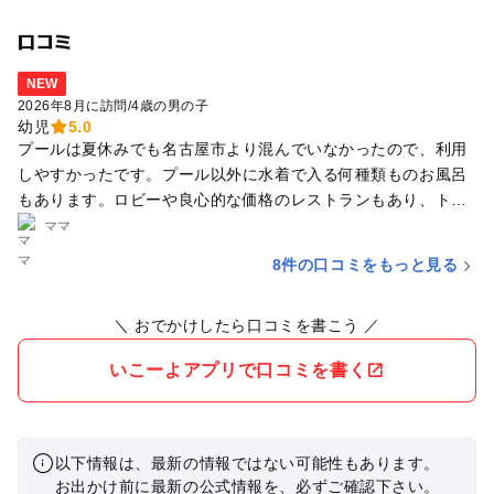
口コミ
NEW
2026年8月に訪問
/
4歳の男の子
幼児
5.0
プールは夏休みでも名古屋市より混んでいなかったので、利用
しやすかったです。プール以外に水着で入る何種類ものお風呂
もあります。ロビーや良心的な価格のレストランもあり、トレ
ーニングジムなども120円と安く、駐車場も無料なので、あま
ママ
りお金はかかりませんでした。また機会があれば行きたいで
8件の口コミをもっと見る
す。
＼ おでかけしたら口コミを書こう ／
いこーよアプリで口コミを書く
以下情報は、最新の情報ではない可能性もあります。
お出かけ前に最新の公式情報を、必ずご確認下さい。