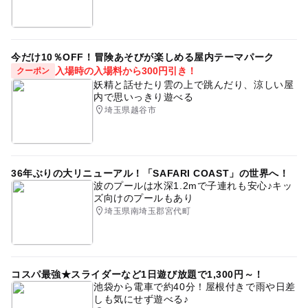
今だけ10％OFF！冒険あそびが楽しめる屋内テーマパーク
入場時の入場料から300円引き！
クーポン
妖精と話せたり雲の上で跳んだり、涼しい屋
内で思いっきり遊べる
埼玉県越谷市
36年ぶりの大リニューアル！「SAFARI COAST」の世界へ！
波のプールは水深1.2mで子連れも安心♪キッ
ズ向けのプールもあり
埼玉県南埼玉郡宮代町
コスパ最強★スライダーなど1日遊び放題で1,300円～！
池袋から電車で約40分！屋根付きで雨や日差
しも気にせず遊べる♪