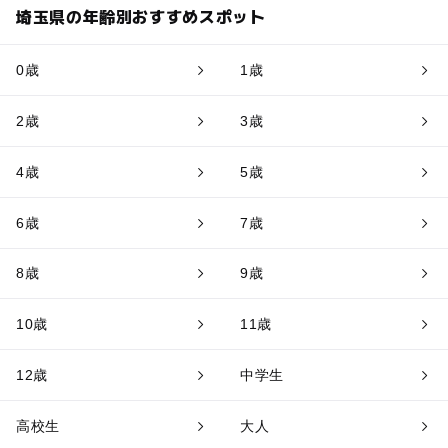
埼玉県の年齢別おすすめスポット
0歳
1歳
2歳
3歳
4歳
5歳
6歳
7歳
8歳
9歳
10歳
11歳
12歳
中学生
高校生
大人