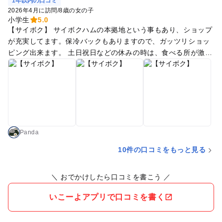
1年以内の口コミ
2026年4月に訪問
/
8歳の女の子
小学生
5.0
【サイボク】 サイボクハムの本拠地という事もあり、ショップ
が充実してます。保冷バックもありますので、ガッツリショッ
ピング出来ます。 土日祝日などの休みの時は、食べる所が激混
みです！が、肉が美味しいので待つ価値ありです！ 小さいお子
さんは、別途入場料払うと公園に入れます。芝生が気持ちいい
です。 【花鳥風月】 穴場のスーパー銭湯です！そこまで混ん
で無いので、ゆっくり出来ます。 漫画も結構あり、ゴロゴロス
ペースもあり、すごくゆっくり出来ます。 （女性のみ:生理中
はタンポンの使用も含め、入浴禁止です） レストランと売店だ
けの利用も出来るので、受付で申し出れば処理してくれます。
Panda
10件の口コミをもっと見る
＼ おでかけしたら口コミを書こう ／
いこーよアプリで口コミを書く