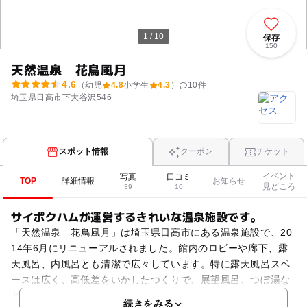
1 / 10
保存
150
天然温泉 花鳥風月
4.6
（幼児
4.8
小学生
4.3
）
10
件
埼玉県日高市下大谷沢546
スポット情報
クーポン
チケット
イベント
写真
口コミ
TOP
詳細情報
お知らせ
見どころ
39
10
サイボクハムが運営するきれいな温泉施設です。
「天然温泉 花鳥風月」は埼玉県日高市にある温泉施設で、20
14年6月にリニューアルされました。館内のロビーや廊下、露
天風呂、内風呂とも清潔で広々しています。特に露天風呂スペ
ースは広く、高低差をいかしたつくりで、展望風呂、つぼ湯な
どいろいろなお風呂があります。中でも洞窟風呂は岩に囲
続きをみる