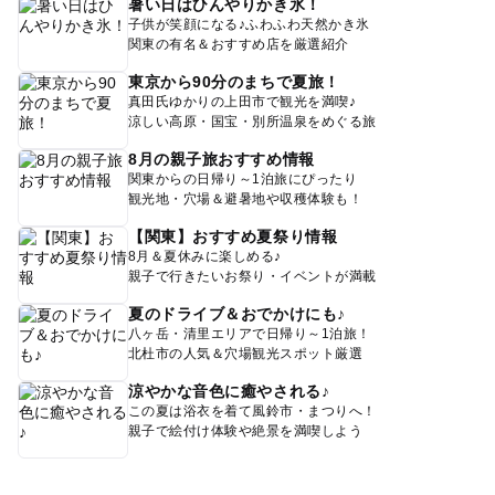
暑い日はひんやりかき氷！
子供が笑顔になる♪ふわふわ天然かき氷
関東の有名＆おすすめ店を厳選紹介
東京から90分のまちで夏旅！
真田氏ゆかりの上田市で観光を満喫♪
涼しい高原・国宝・別所温泉をめぐる旅
8月の親子旅おすすめ情報
関東からの日帰り～1泊旅にぴったり
観光地・穴場＆避暑地や収穫体験も！
【関東】おすすめ夏祭り情報
8月＆夏休みに楽しめる♪
親子で行きたいお祭り・イベントが満載
夏のドライブ＆おでかけにも♪
八ヶ岳・清里エリアで日帰り～1泊旅！
北杜市の人気＆穴場観光スポット厳選
涼やかな音色に癒やされる♪
この夏は浴衣を着て風鈴市・まつりへ！
親子で絵付け体験や絶景を満喫しよう