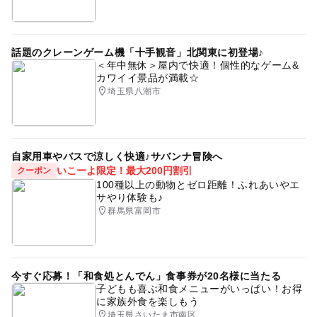
話題のクレーンゲーム機「十手観音」北関東に初登場♪
＜年中無休＞屋内で快適！個性的なゲーム&
カワイイ景品が満載☆
埼玉県八潮市
自家用車やバスで涼しく快適♪サバンナ冒険へ
いこーよ限定！最大200円割引
クーポン
100種以上の動物とゼロ距離！ふれあいやエ
サやり体験も♪
群馬県富岡市
今すぐ応募！「和食処とんでん」食事券が20名様に当たる
子どもも喜ぶ和食メニューがいっぱい！お得
に家族外食を楽しもう
埼玉県さいたま市南区