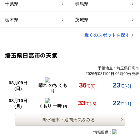
千葉県
群馬県
栃木県
茨城県
近くのスポットを探す
埼玉県日高市の天気
予報地点：埼玉県日高市
2026年08月09日 06時00分発表
08月09日
36
23
晴れ のち くも
℃
[0]
℃
[-3]
(日)
り
08月10日
33
22
℃
[-3]
℃
[-1]
くもり 一時 雨
(月)
降水確率・週間天気をみる
情報提供：