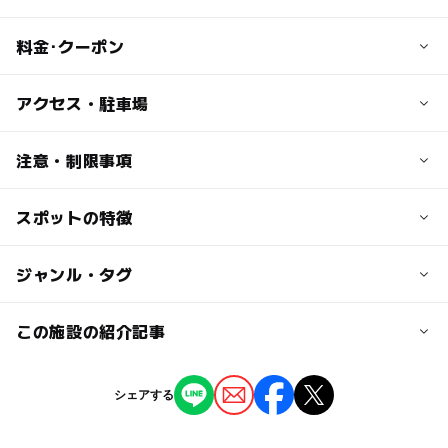
料金･クーポン
子供の料金
アクセス・駐車場
【3才未満】：無料
【3才～小学生】：平日（10時～18時まで）850円、土日
交通アクセス
注意・制限事項
祝950円、夜間（18時～22時）全日700円
車の場合
圏央道狭山・日高ICを川越方面へ下り、1つ目の信号を左
スポットの特徴
施設利用に関して条件や制限がある場合がございます。お
大人の料金
折。国道407号線に入り、
出かけ前に施設への確認をおすすめします。
【中学生以上】：平日（10時～18時まで）1,050円、土日
田木交差点を右折し、道なりに約5分。
◯
ー
駐車場あり
ジャンル・タグ
駅から近い
祝1,300円、夜間（18時～22時）全日平日850円、全日土
圏央道鶴ヶ島ICを国道407号線方面へ。圏央道鶴ヶ島IC入
日祝900円
口交差点を左折、高萩交差点を左折、
1つ目の信号を右折し、すぐ左折した後、道なりに進み、
ー
ー
授乳室あり
託児所
ジャンル
この施設の紹介記事
突き当たりT字路を右折してすぐ。
温泉・銭湯
関越道川越ICより国道号線16八王子方面へ。ロッテ工場と
◯
ー
雨でもOK
ベビーカーOK
【飯能周辺】2025年春休みのおでかけにお
ロッテリアのある新狭山2丁目交差点を
シェアする
すすめ！人気スポットランキング
右折し、入間川大橋を渡り、突き当たりの信号を左折。柏
タグ
ー
◯
食事持込OK
レストラン
2025年3月28日
原交差点を右折した後、道なりに約3分。