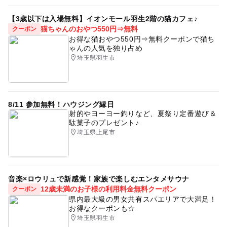
駐車場料金
【3歳以下は入場無料】イオンモール羽生2階の猫カフェ♪
無料
猫ちゃんのおやつ550円⇒無料
クーポン
お得な猫おやつ550円⇒無料クーポンで猫ち
ゃんの人気を独り占め
埼玉県羽生市
8/11 参加無料！ハウジング縁日
射的やヨーヨー釣りなど、夏祭り定番遊び＆
駄菓子のプレゼント♪
埼玉県上尾市
音楽×ロウリュで新感覚！家族で楽しむエンタメサウナ
12歳未満のお子様の利用料金無料クーポン
クーポン
県内最大級の男女共有スパエリアで大満足！
お得なクーポンも☆
埼玉県羽生市