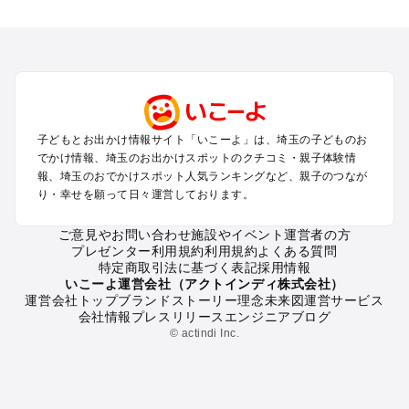
埼玉のエリアからプール子ども連れのお出かけスポット
を探す
川越・所沢・入間・新座のプールお出かけ
大宮・浦和・上尾・岩槻・蓮田のプールお出かけ
越谷・草加・春日部のプールお出かけ
秩父・長瀞のプールお出かけ
川口・戸田・和光・朝霞のプールお出かけ
子どもとお出かけ情報サイト「いこーよ」は、埼玉の子どものお
飯能・坂戸・東松山・日高のプールお出かけ
でかけ情報、埼玉のお出かけスポットのクチコミ・親子体験情
久喜・行田・加須・羽生のプールお出かけ
報、埼玉のおでかけスポット人気ランキングなど、親子のつなが
熊谷・太田・足利・古河のプールお出かけ
り・幸せを願って日々運営しております。
本庄・深谷・美里周辺のプールお出かけ
ご意見やお問い合わせ
施設やイベント運営者の方
プレゼンター利用規約
利用規約
よくある質問
埼玉の定番お出かけスポット
特定商取引法に基づく表記
採用情報
埼玉の遊園地
いこーよ運営会社（アクトインディ株式会社）
運営会社トップ
ブランドストーリー
理念
未来図
運営サービス
埼玉の動物園
会社情報
プレスリリース
エンジニアブログ
埼玉のバーベキュー
© actindi Inc.
埼玉の釣り
埼玉の牧場
埼玉のプール
埼玉のアスレチック