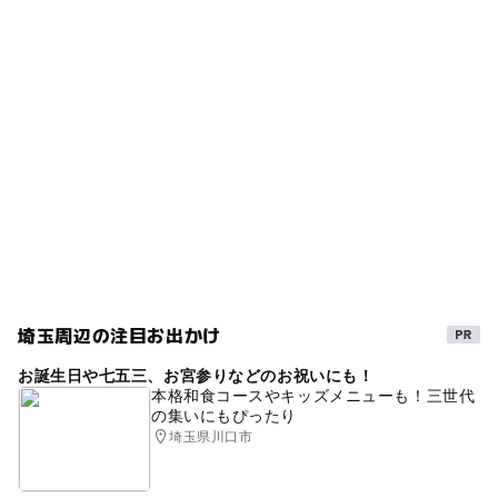
川越線
春休み2027
無料駐車場あり
雨でも遊べる
電車・バスの場合
【飯能周辺】2月8日・9日の今週末のおでか
◯
ー
売店
オムツ交換台
東武東上線「鶴ヶ島駅」西口下車 東武バス「サイボクハ
けにおすすめ！人気スポットランキング
高濃度炭酸泉
休憩処
冬休み2025-2026
ム」行き終点
2025年2月7日
雨の日でもOK
東武東上線(埼玉県)
スパ・温泉
ＪＲ川越線「笠幡駅」下車 東武バス「サイボクハム」行
き終点
ジェット風呂
洞窟風呂
休憩室あり
露天風呂あり
西武新宿線「狭山市駅」西口下車 西武バス「サイボクハ
ム」行き終点
西武新宿線(埼玉県)
無料ミニタオル・バスタオル有り
天然温泉
夜まで遊べる
東武東上線
近くの駅
GW(ゴールデンウィーク)2027
西武新宿線
笠幡駅
雨の日おでかけ
雨でも楽しめる
冬のお出かけ
狭山市駅
サウナあり
温泉施設
午後から遊べる
露天風呂
埼玉周辺の注目お出かけ
ヒルナンデス!
お誕生日や七五三、お宮参りなどのお祝いにも！
鶴ヶ島駅
本格和食コースやキッズメニューも！三世代
の集いにもぴったり
駐車可能台数
埼玉県川口市
1,000台