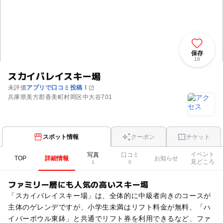
保存
16
スカイバレイスキー場
未評価
アプリで口コミ投稿！
兵庫県美方郡香美町村岡区中大谷701
スポット情報
クーポン
チケット
イベント
写真
口コミ
TOP
詳細情報
お知らせ
見どころ
1
0
ファミリー層にも人気の高いスキー場
「スカイバレイスキー場」は、全体的に中級者向きのコースが
主体のゲレンデですが、小学生未満はリフト料金が無料、「ハ
イパーボウル東鉢」と共通でリフト券を利用できるなど、ファ