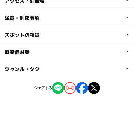
子供の料金
アクセス・駐車場
シーズン、利用時間によって異なります。公式サイトでご
確認ください。
交通アクセス
注意・制限事項
■車でのアクセス
大人の料金
大阪・
スポットの特徴
キッズパーク：あり
シーズン、利用時間によって異なります。公式サイトでご
神戸から 中国自動車道「吉川IC」→ 舞鶴若狭自動車道
そり遊び：あり
確認ください。
「春日IC」→ 北近畿豊岡道「八鹿氷ノ山IC」→ R9に
スノーチュービング：なし
◯
ー
駐車場あり
感染症対策
駅から近い
て20km（120分）
スキースクール：あり
岡山から 山陽自動車道「姫路東IC」→ 播但連絡道「和田
スノーボードスクール：あり
山IC」→ 北近畿豊岡道「八鹿氷ノ山IC」→ R9にて20k
ー
ー
授乳室あり
託児所
ジャンル・タグ
新型コロナウイルス感染対策はホームページを参照くださ
キッズウェアレンタル：あり
m（120分）
い。
温泉：なし
京都から 京都縦貫道→丹波綾部道（綾部JCT)→舞鶴若狭
ー
ー
雨でもOK
ベビーカーOK
https://skyvalley.jp/coronavirus
宿泊施設（敷地内）：なし
ジャンル
道（春日IC）→北近畿豊岡道（八鹿・氷ノ山IC）→R920k
シェアする
託児所：なし
m（85分）
スキー場
ー
◯
食事持込OK
レストラン
鳥取から R9（60分）
■電車でのアクセス
◯
ー
売店
オムツ交換台
タグ
JR八鹿駅から全但バス利用
雪遊び2025-2026
冬のレジャー
自然体験
駐車可能台数
そり遊び
冬休み2025-2026
スノーボードスクール