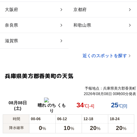
大阪府
京都府
奈良県
和歌山県
滋賀県
近くのスポットを探す
兵庫県美方郡香美町の天気
予報地点：兵庫県美方郡香美町
2026年08月08日 00時00分発表
08月08日
34
25
晴れ のち くも
℃
[-4]
℃
[0]
(土)
り
時間
00-06
06-12
12-18
18-24
0
10
20
20
降水確率
%
%
%
%