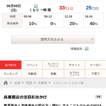
08月09日
33
25
℃
[-1]
℃
[0]
くもり 一時 雨
(日)
時間
00-06
06-12
12-18
18-24
10
0
20
40
降水確率
%
%
%
%
週間天気をみる
情報提供：
オンライン
おでかけ
イベント
チケット
クーポン
イベント
おでかけ
ランキング
年齢別
特集
子育て
ニュース
全国
関西
兵庫県
スカイバレイスキー場
兵庫周辺の注目お出かけ
教育資金と老後資金の貯め方・増やし方＆こどものためのNISA