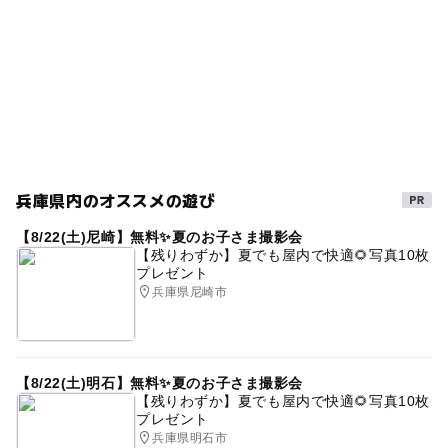
500台
キッズパークがあるスキー場2025-2026
駐車場あり
駐車場詳細
ソリ滑り
スキー教室2025-2026
そり滑り
平日：1,000円
キッズパークあり
無料休憩所
コロナ対策
キッズ
土日祝日：1,500円
無料レッスン
午後から遊べる
外遊び
冬のお出かけ
ファミリーゲレンデ
無料休憩所あり
兵庫県内のオススメの遊び
スノーストライダー
レンタルあり
天気ライブカメラ
【8/22(土)尼崎】無料✨夏のお子さま撮影会
ソリ遊び
旅行
キッズスクール
【残りわずか】夏でも屋内で快適🌻写真10枚
プレゼント
ハチ北高原・おじろ
雪そり遊び2025-2026
兵庫県尼崎市
スキー教室(キッズスクール)2025-2026
スキーレンタル2025-2026
キッズパーク
【8/22(土)明石】無料✨夏のお子さま撮影会
【残りわずか】夏でも屋内で快適🌻写真10枚
プレゼント
兵庫県明石市