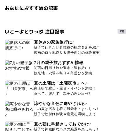
あなたにおすすめの記事
いこーよとりっぷ 注目記事
夏休みの家族旅行に♪
親子で行きたい倉敷市の観光名所を紹介
映画のロケ地巡り＆親子向けの体験充実
7月の親子旅おすすめ情報
関西の日帰り旅や週末・連休旅に♪
観光地・穴場＆祭り＆外遊びを満喫
夏の土曜は「土曜夜市」へ♪
商店街で縁日・屋台・イベント満喫！
食べて、遊んで、親子の思い出作り
涼やかな音色に癒やされる♪
この夏は浴衣を着て風鈴市・まつりへ！
親子で絵付け体験や絶景を満喫しよう
夏の朝に早起きしておでかけ♪
親子で神秘的なハスの絶景を楽しもう！