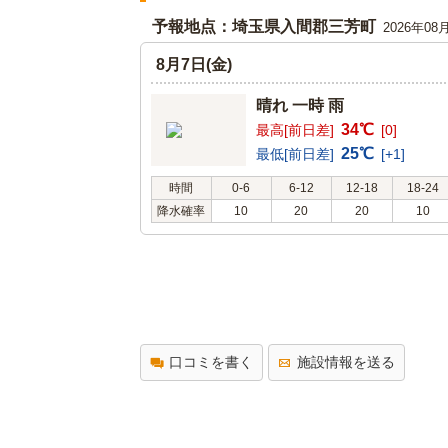
予報地点：埼玉県入間郡三芳町
2026年08
8月7日(金)
晴れ 一時 雨
34℃
最高[前日差]
[0]
25℃
最低[前日差]
[+1]
時間
0-6
6-12
12-18
18-24
降水確率
10
20
20
10
口コミを書く
施設情報を送る