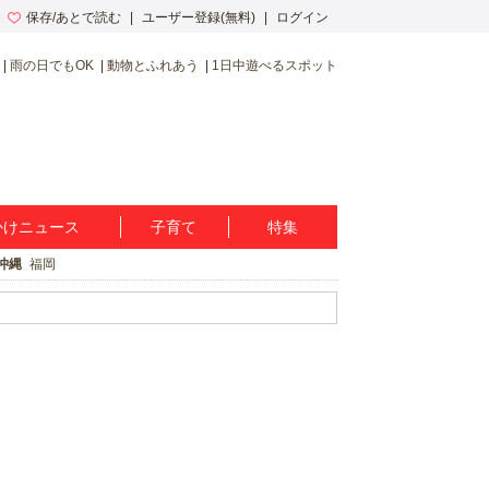
保存/あとで読む
ユーザー登録(無料)
ログイン
雨の日でもOK
動物とふれあう
1日中遊べるスポット
かけニュース
子育て
特集
沖縄
福岡