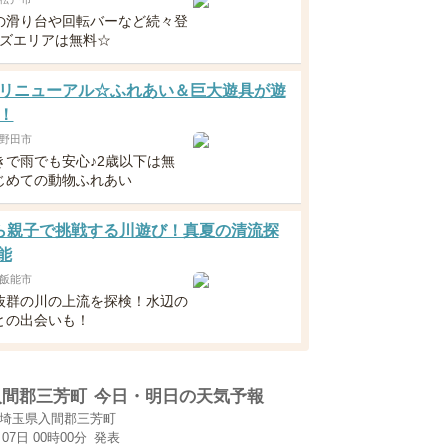
の滑り台や回転バーなど続々登
ッズエリアは無料☆
リニューアル☆ふれあい＆巨大遊具が遊
！
野田市
きで雨でも安心♪2歳以下は無
じめての動物ふれあい
ら親子で挑戦する川遊び！真夏の清流探
能
飯能市
抜群の川の上流を探検！水辺の
との出会いも！
入間郡三芳町
今日・明日の天気予報
埼玉県入間郡三芳町
月07日 00時00分
発表