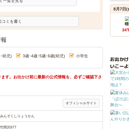
ミ一覧を見る
8月7日(
口コミを書く
晴
34
情報
･幼児)
3歳･4歳･5歳･6歳(幼児)
小学生
お出か
いこーよ
ります。お出かけ前に最新の公式情報を、必ずご確認下さ
オフィシャルサイト
みんぞくしりょうかん
竹間沢877