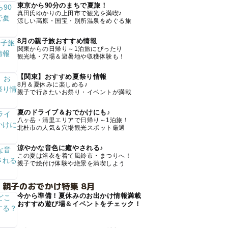
東京から90分のまちで夏旅！
真田氏ゆかりの上田市で観光を満喫♪
涼しい高原・国宝・別所温泉をめぐる旅
8月の親子旅おすすめ情報
関東からの日帰り～1泊旅にぴったり
観光地・穴場＆避暑地や収穫体験も！
【関東】おすすめ夏祭り情報
8月＆夏休みに楽しめる♪
親子で行きたいお祭り・イベントが満載
夏のドライブ＆おでかけにも♪
八ヶ岳・清里エリアで日帰り～1泊旅！
北杜市の人気＆穴場観光スポット厳選
涼やかな音色に癒やされる♪
この夏は浴衣を着て風鈴市・まつりへ！
親子で絵付け体験や絶景を満喫しよう
 親子のおでかけ特集 8月
今から準備！夏休みのお出かけ情報満載
おすすめ遊び場＆イベントをチェック！