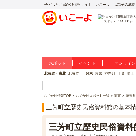
子どもとお出かけ情報サイト「いこーよ」は親子の成長
スポット
101,131件
スポット
イベント
オンライン
北海道・東北
北海道
関東
東京
神奈川
千葉
埼玉
おでかけ情報TOP
おでかけスポット一覧
関東
埼玉県
三芳町立歴史民俗資料館の基本
三芳町立歴史民俗資料