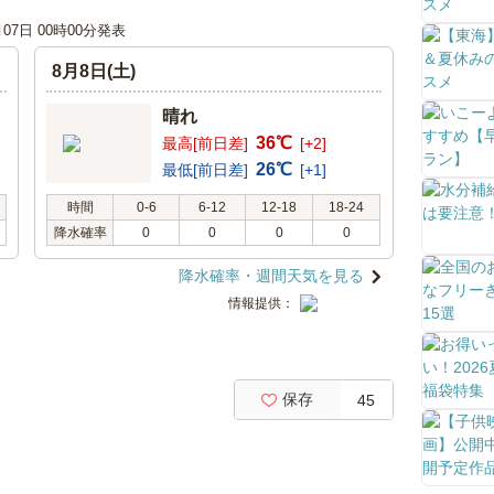
月07日 00時00分発表
8月8日(土)
晴れ
36℃
最高[前日差]
[+2]
26℃
最低[前日差]
[+1]
時間
0-6
6-12
12-18
18-24
降水確率
0
0
0
0
降水確率・週間天気を見る
情報提供：
保存
45