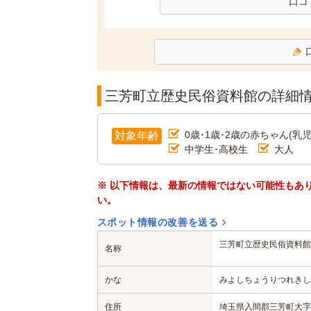
口コ
三芳町立歴史民俗資料館の詳細
0歳･1歳･2歳の赤ちゃん(乳児
対象年齢
中学生･高校生
大人
※ 以下情報は、最新の情報ではない可能性もあ
い。
スポット情報の改善を送る
三芳町立歴史民俗資料館
名称
かな
みよしちょうりつれきし
住所
埼玉県入間郡三芳町大字