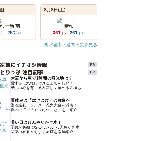
金)
8月8日(土)
れ 一時 雨
晴れ
℃
25℃
36℃
26℃
[0]
[+1]
[+2]
[+1]
降水確率・週間天気を見る
け家族にイチオシ情報
とりっぷ 注目記事
大宮から車で1時間の観光地は？
夏休みに気軽に行けるまちを紹介！
子供の心を育てる＆涼しく遊べる穴場も
夏休みは「ばけばけ」の舞台へ
聖地巡礼・グルメ・花火大会を満喫！
夏の松江で「やりたいこと」をご紹介
暑い日はひんやりかき氷！
子供が笑顔になる♪ふわふわ天然かき氷
関東の有名＆おすすめ店を厳選紹介