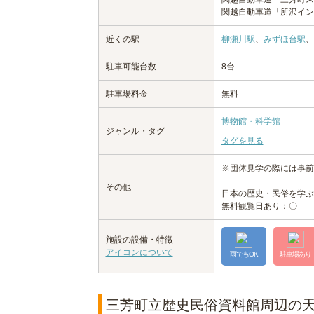
関越自動車道「所沢イン
近くの駅
柳瀬川駅
、
みずほ台駅
、
駐車可能台数
8台
駐車場料金
無料
博物館・科学館
ジャンル・タグ
タグを見る
※団体見学の際には事前
その他
日本の歴史・民俗を学ぶ
無料観覧日あり：〇
施設の設備・特徴
アイコンについて
雨でもOK
駐車場あり
三芳町立歴史民俗資料館周辺の