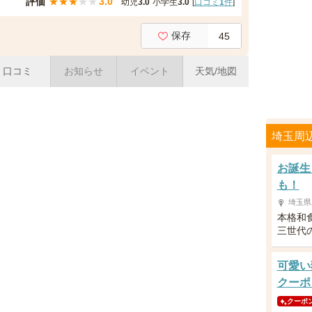
評価
★
★
★
★
★
3.0
幼児
3.0
小学生
3.0
[
口コミ
1
件
]
保存
45
口コミ
お知らせ
イベント
天気/地図
埼玉周
お誕生
も！
埼玉県
本格和
三世代
可愛い
クーポ
クーポ