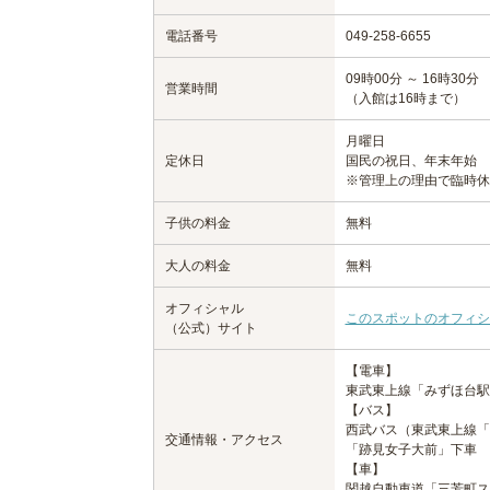
電話番号
049-258-6655
09時00分 ～ 16時30分
営業時間
（入館は16時まで）
月曜日
定休日
国民の祝日、年末年始
※管理上の理由で臨時休
子供の料金
無料
大人の料金
無料
オフィシャル
このスポットのオフィシ
（公式）サイト
【電車】
東武東上線「みずほ台駅
【バス】
西武バス（東武東上線「
交通情報・アクセス
「跡見女子大前」下車 
【車】
関越自動車道「三芳町ス