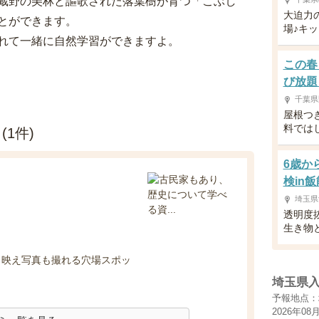
蔵野の美林と謳歌された落葉樹が育つ「こぶし
大迫力
とができます。
場♪キ
れて一緒に自然学習ができますよ。
この春
び放題
千葉県
屋根つ
料では
1件)
6歳か
検in飯
埼玉県
透明度
生き物
。映え写真も撮れる穴場スポッ
埼玉県
予報地点：
2026年08