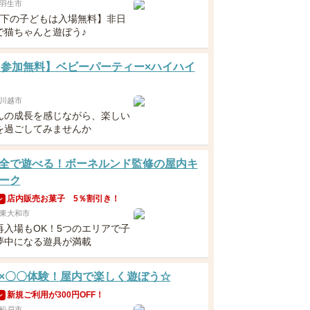
羽生市
以下の子どもは入場無料】非日
で猫ちゃんと遊ぼう♪
6 【参加無料】ベビーパーティー×ハイハイ
川越市
んの成長を感じながら、楽しい
を過ごしてみませんか
全で遊べる！ボーネルンド監修の屋内キ
ーク
店内販売お菓子 5％割引き！
ン
東大和市
再入場もOK！5つのエリアで子
夢中になる遊具が満載
×〇〇体験！屋内で楽しく遊ぼう☆
新規ご利用が300円OFF！
ン
松戸市