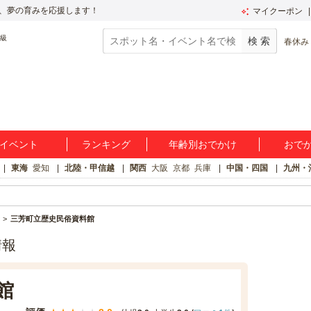
、夢の育みを応援します！
マイクーポン
春休み
イベント
ランキング
年齢別おでかけ
おで
東海
愛知
北陸・甲信越
関西
大阪
京都
兵庫
中国・四国
九州・
三芳町立歴史民俗資料館
情報
館