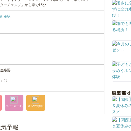
ターチェンジ」から車で15分
新座駅
連絡要
：〇
編集部
ベビーカーOK
オムツ交換台
天気予報