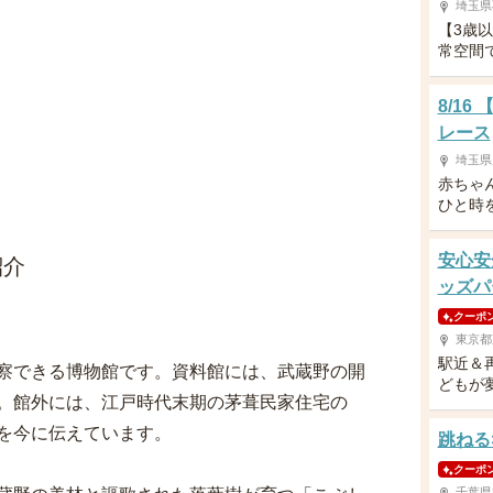
埼玉県
【3歳
常空間
8/1
レース
埼玉県
赤ちゃ
ひと時
安心安
紹介
ッズパ
クーポ
東京都
駅近＆
察できる博物館です。資料館には、武蔵野の開
どもが
。館外には、江戸時代末期の茅葺民家住宅の
を今に伝えています。
跳ねる
クーポ
千葉県