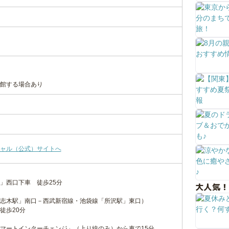
館する場合あり
ャル（公式）サイトへ
」西口下車 徒歩25分
大人気！
志木駅」南口－西武新宿線・池袋線「所沢駅」東口）
徒歩20分
マートインターチェンジ」（上り線のみ）から車で15分