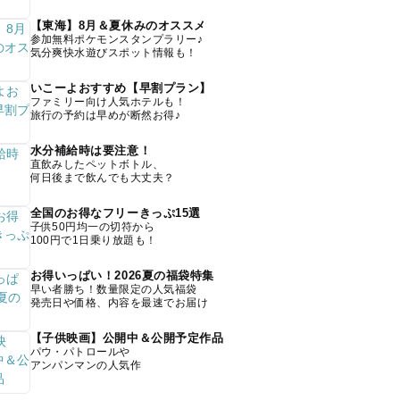
【東海】8月＆夏休みのオススメ
参加無料ポケモンスタンプラリー♪
気分爽快水遊びスポット情報も！
いこーよおすすめ【早割プラン】
ファミリー向け人気ホテルも！
旅行の予約は早めが断然お得♪
水分補給時は要注意！
直飲みしたペットボトル、
何日後まで飲んでも大丈夫？
全国のお得なフリーきっぷ15選
子供50円均一の切符から
100円で1日乗り放題も！
お得いっぱい！2026夏の福袋特集
早い者勝ち！数量限定の人気福袋
発売日や価格、内容を最速でお届け
【子供映画】公開中＆公開予定作品
パウ・パトロールや
アンパンマンの人気作