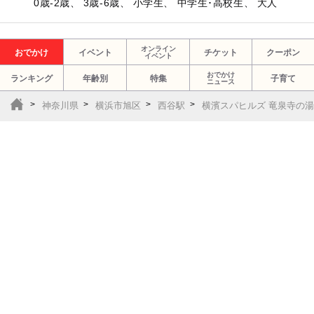
0歳-2歳、 3歳-6歳、 小学生、 中学生･高校生、 大人
オンライン
おでかけ
イベント
チケット
クーポン
イベント
おでかけ
ランキング
年齢別
特集
子育て
ニュース
神奈川県
横浜市旭区
西谷駅
横濱スパヒルズ 竜泉寺の湯