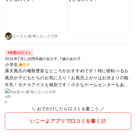
で結局現金必要です！ 子ども湯はぬるくてテレビもついてます
が、割と露天風呂が子どもには人気です。
なーさん
/
参考に
なった!
1件
4年前の口コミ
2022年7月に訪問
/
8歳の女の子
7歳の女の子
小学生
5.0
露天風呂の種類豊富なところがおすすめです！特に寝転べるお
風呂が子どもたちのお気に入り！お風呂上がりはお決まりの瓶
牛乳！モナカアイスも格別です！小さなゲームセンターもある
ので退屈しませんでした！
px@-e-
/
参考に
なった!
1件
＼ おでかけしたら口コミを書こう ／
いこーよアプリで口コミを書く