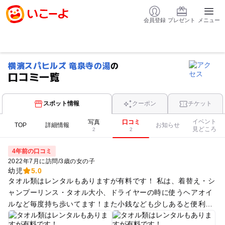
会員登録
プレゼント
メニュー
横濱スパヒルズ 竜泉寺の湯
の
口コミ一覧
スポット情報
クーポン
チケット
イベント
写真
口コミ
TOP
詳細情報
お知らせ
見どころ
2
2
4年前の口コミ
2022年7月に訪問
/
3歳の女の子
幼児
5.0
タオル類はレンタルもありますが有料です！ 私は、着替え・シ
ャンプーリンス・タオル大小、ドライヤーの時に使うヘアオイ
ルなど毎度持ち歩いてます！また小銭なども少しあると便利か
も☺️クレカ決済も対応してますが、入口の入場券を買うのとか