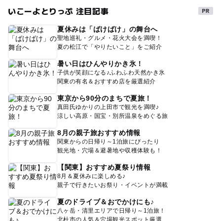
いこーよとりっぷ 注目記事
夏休みは「ばけばけ」の舞台へ
聖地巡礼・グルメ・花火大会を満喫！
夏の松江で「やりたいこと」をご紹介
暑い日はひんやりかき氷！
子供が笑顔になる♪ふわふわ天然かき氷
関東の有名＆おすすめ店を厳選紹介
東京から90分のまちで夏旅！
真田氏ゆかりの上田市で観光を満喫♪
涼しい高原・国宝・別所温泉をめぐる旅
8月の親子旅おすすめ情報
関東からの日帰り～1泊旅にぴったり
観光地・穴場＆避暑地や収穫体験も！
【関東】おすすめ夏祭り情報
8月＆夏休みに楽しめる♪
親子で行きたいお祭り・イベントが満載
夏のドライブ＆おでかけにも♪
八ヶ岳・清里エリアで日帰り～1泊旅！
北杜市の人気＆穴場観光スポット厳選