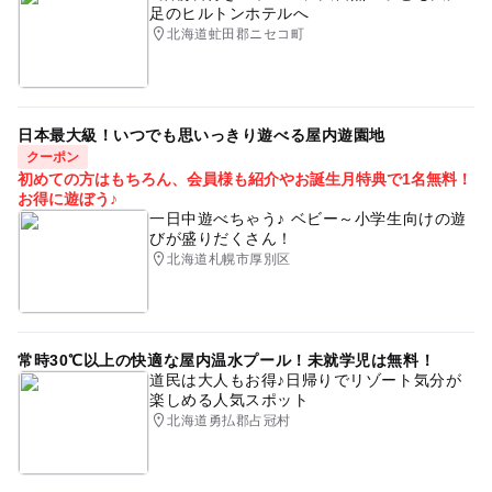
足のヒルトンホテルへ
雨でも遊べる
親子でお出かけ
ものづくり体験
北海道虻田郡ニセコ町
室内
室内体験なので雨でもOK
親子でたのしむ
夏休み2026
手づくり体験
無料施設
日本最大級！いつでも思いっきり遊べる屋内遊園地
親子で楽しめる
クーポン
初めての方はもちろん、会員様も紹介やお誕生月特典で1名無料！
お得に遊ぼう♪
一日中遊べちゃう♪ ベビー～小学生向けの遊
びが盛りだくさん！
北海道札幌市厚別区
常時30℃以上の快適な屋内温水プール！未就学児は無料！
道民は大人もお得♪日帰りでリゾート気分が
楽しめる人気スポット
北海道勇払郡占冠村