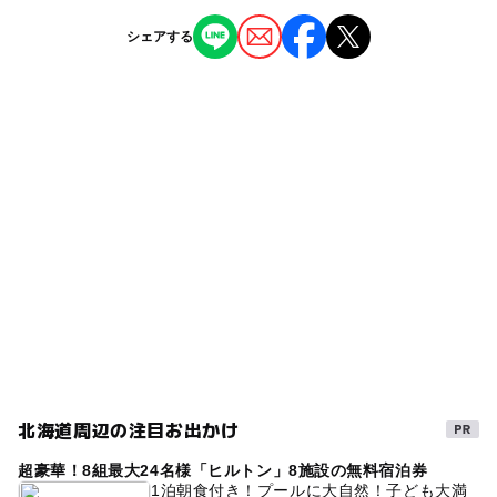
札幌北ICから小樽ICまで約25分
ー
ー
授乳室あり
託児所
ジャンル
シェアする
ショッピング
体験施設
◯
ー
雨でもOK
ベビーカーOK
近くの駅
小樽駅
タグ
ー
ー
食事持込OK
レストラン
子供とお出かけ
シルバーウィーク2026
小樽市
南小樽駅
◯
ー
売店
オムツ交換台
ガラス工房
家族で思い出作り
親子体験
駐車場詳細
親子でアート
雨の日でもOK
春休み2027
港堺町駐車場（北一硝子特約駐車場）
秋のお出かけ2026
雨でも楽しめる
親子で体験
営業時間 8：45～18：00（季節によって変更になる可能
性があります）
GW(ゴールデンウィーク)2027
手作り体験
とんぼ玉
最初の1時間 300円、以後20分毎 100円
家族で楽しむ
彫刻
駐車場あり
※北一硝子各店で合計2000円以上お買い上げ頂きますと
最初の２時間まで駐車料金が無料となるサービス券を差し
大人も子どもも楽しめる
北海道
雨の日おでかけ
上げます。
北海道周辺の注目お出かけ
冬休み2025-2026
ガラス細工
売店あり
体験
超豪華！8組最大24名様「ヒルトン」8施設の無料宿泊券
子供と一緒
冬のお出かけ
雨でもOK
1泊朝食付き！プールに大自然！子ども大満