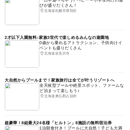
びが盛りだくさん！
北海道札幌市厚別区
2才以下入園無料♪家族3世代で楽しめるみんなの遊園地
0歳から乗れるアトラクション、子供向けイ
ベントも盛りだくさん
北海道岩見沢市
大自然からプールまで！家族旅行は全てが叶うリゾートへ
全天候型プールや絶景スポット、ファームな
ど泊まって楽しもう♪
北海道勇払郡占冠村
超豪華！8組最大24名様「ヒルトン」8施設の無料宿泊券
1泊朝食付き！プールに大自然！子ども大満