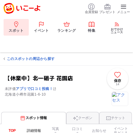
会員登録
プレゼント
メニュー
おでかけ
スポット
イベント
ランキング
特集
ニュース
このスポットの周辺から探す
【休業中】北一硝子 花園店
保存
14
未評価
アプリで口コミ投稿！
北海道小樽市花園1-6-10
スポット情報
クーポン
チケット
イベント
写真
口コミ
TOP
詳細情報
お知らせ
見どころ