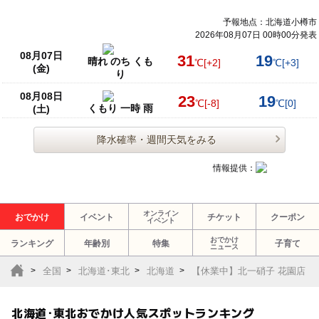
予報地点：北海道小樽市
2026年08月07日 00時00分発表
08月07日
31
19
晴れ のち くも
℃
[+2]
℃
[+3]
(金)
り
08月08日
23
19
℃
[-8]
℃
[0]
くもり 一時 雨
(土)
降水確率・週間天気をみる
情報提供：
オンライン
おでかけ
イベント
チケット
クーポン
イベント
おでかけ
ランキング
年齢別
特集
子育て
ニュース
全国
北海道･東北
北海道
【休業中】北一硝子 花園店
北海道･東北おでかけ人気スポットランキング