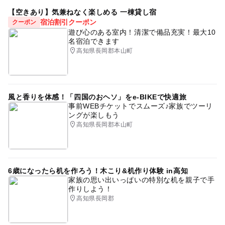
【空きあり】気兼ねなく楽しめる 一棟貸し宿
宿泊割引クーポン
クーポン
遊び心のある室内！清潔で備品充実！最大10
名宿泊できます
高知県長岡郡本山町
風と香りを体感！「四国のおヘソ」をe-BIKEで快適旅
事前WEBチケットでスムーズ♪家族でツーリ
ングが楽しもう
高知県長岡郡本山町
6歳になったら机を作ろう！木こり&机作り体験 in高知
家族の思い出いっぱいの特別な机を親子で手
作りしよう！
高知県長岡郡