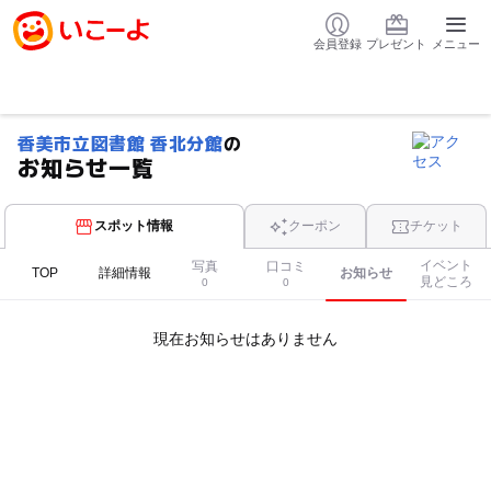
会員登録
プレゼント
メニュー
香美市立図書館 香北分館
の
お知らせ一覧
スポット情報
クーポン
チケット
イベント
写真
口コミ
TOP
詳細情報
お知らせ
見どころ
0
0
現在お知らせはありません