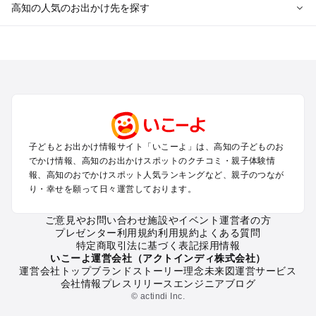
高知の人気のお出かけ先を探す
高知のエリアからプール子ども連れのお出かけスポット
を探す
高知・南国・土佐・いの・龍河洞のプールお出かけ
四万十・足摺・宿毛のプールお出かけ
室戸・安芸のプールお出かけ
高知の定番お出かけスポット
子どもとお出かけ情報サイト「いこーよ」は、高知の子どものお
高知の遊園地
でかけ情報、高知のお出かけスポットのクチコミ・親子体験情
高知の動物園
報、高知のおでかけスポット人気ランキングなど、親子のつなが
り・幸せを願って日々運営しております。
高知のバーベキュー
高知の釣り
ご意見やお問い合わせ
施設やイベント運営者の方
高知の牧場
プレゼンター利用規約
利用規約
よくある質問
高知のプール
特定商取引法に基づく表記
採用情報
高知のアスレチック
いこーよ運営会社（アクトインディ株式会社）
運営会社トップ
ブランドストーリー
理念
未来図
運営サービス
高知の公園・総合公園
会社情報
プレスリリース
エンジニアブログ
高知の観光
© actindi Inc.