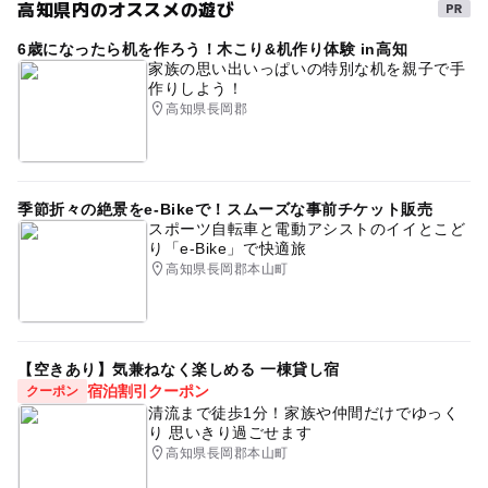
高知県内のオススメの遊び
6歳になったら机を作ろう！木こり&机作り体験 in高知
家族の思い出いっぱいの特別な机を親子で手
作りしよう！
高知県長岡郡
季節折々の絶景をe-Bikeで！スムーズな事前チケット販売
スポーツ自転車と電動アシストのイイとこど
り「e-Bike」で快適旅
高知県長岡郡本山町
【空きあり】気兼ねなく楽しめる 一棟貸し宿
宿泊割引クーポン
クーポン
清流まで徒歩1分！家族や仲間だけでゆっく
り 思いきり過ごせます
高知県長岡郡本山町