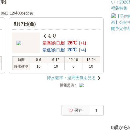
予報
月06日 12時00分発表
8月7日(金)
くもり
26℃
最高[前日差]
[+1]
20℃
最低[前日差]
[+4]
時間
0-6
6-12
12-18
18-24
降水確率
10
10
0
10
降水確率・週間天気を見る
情報提供：
保存
1
0歳から