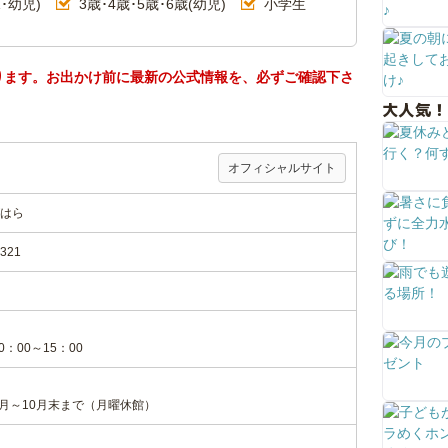
･幼児)
3歳･4歳･5歳･6歳(幼児)
小学生
ります。お出かけ前に最新の公式情報を、必ずご確認下さ
大人気！
オフィシャルサイト
はら
21
：00～15：00
5月～10月末まで（月曜休館）