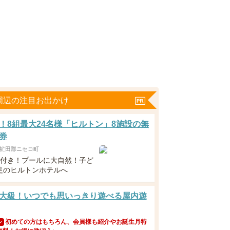
周辺の注目お出かけ
！8組最大24名様「ヒルトン」8施設の無
券
虻田郡ニセコ町
食付き！プールに大自然！子ど
足のヒルトンホテルへ
大級！いつでも思いっきり遊べる屋内遊
初めての方はもちろん、会員様も紹介やお誕生月特
ン