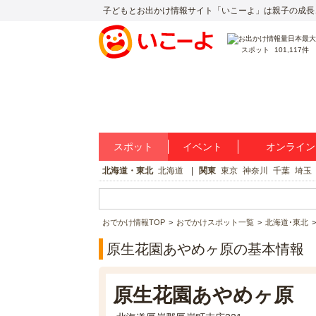
子どもとお出かけ情報サイト「いこーよ」は親子の成長
スポット
101,117件
スポット
イベント
オンライン
北海道・東北
北海道
関東
東京
神奈川
千葉
埼玉
おでかけ情報TOP
おでかけスポット一覧
北海道･東北
原生花園あやめヶ原の基本情報
原生花園あやめヶ原