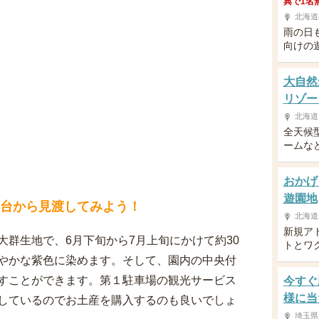
典で1名
北海道
雨の日
向けの
大自然
リゾー
北海道
全天候
ームな
おかげ
遊園地
望台から見渡してみよう！
北海道
新規ア
群生地で、6月下旬から7月上旬にかけて約30
トとワ
やかな紫色に染めます。そして、園内の中央付
すことができます。第１駐車場の観光サービス
今すぐ
様に当
しているのでお土産を購入するのも良いでしょ
埼玉県