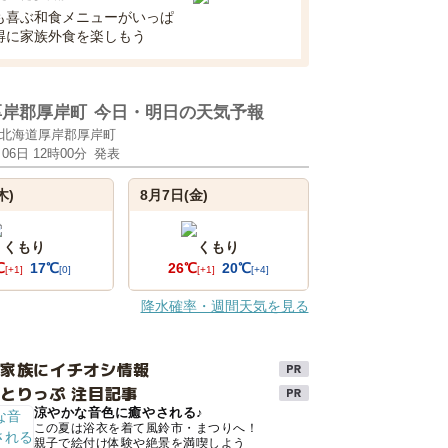
も喜ぶ和食メニューがいっぱ
得に家族外食を楽しもう
厚岸郡厚岸町
今日・明日の天気予報
北海道厚岸郡厚岸町
月06日 12時00分
発表
木)
8月7日(金)
くもり
くもり
℃
17℃
26℃
20℃
[+1]
[0]
[+1]
[+4]
降水確率・週間天気を見る
け家族にイチオシ情報
とりっぷ 注目記事
涼やかな音色に癒やされる♪
この夏は浴衣を着て風鈴市・まつりへ！
親子で絵付け体験や絶景を満喫しよう