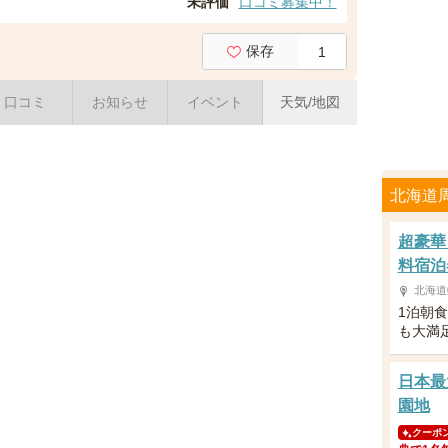
未評価
口コミ募集中！
保存
1
口コミ
お知らせ
イベント
天気/地図
北海道
超豪華
料宿泊
北海道
1泊朝
も大満
日本最
園地
クーポ