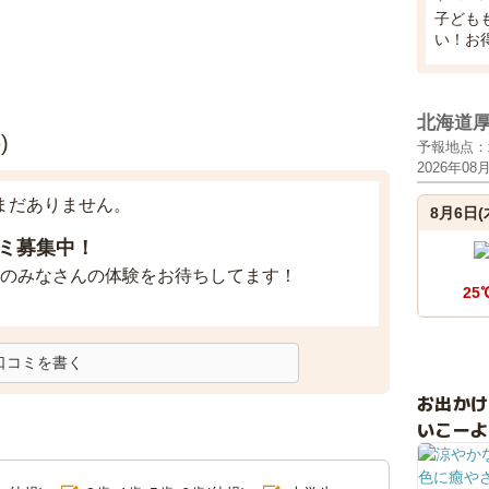
子ども
い！お
北海道
)
予報地点：
2026年08
まだありません。
8月6日(
ミ募集中！
のみなさんの体験をお待ちしてます！
25
口コミを書く
お出か
いこーよ