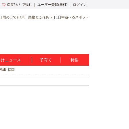
保存/あとで読む
ユーザー登録(無料)
ログイン
雨の日でもOK
動物とふれあう
1日中遊べるスポット
かけニュース
子育て
特集
沖縄
福岡