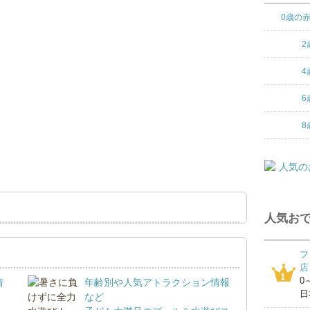
0歳の
2
4
6
8
人気おで
フ
店
1
0
情
年齢別や人気アトラクション情報
日
など