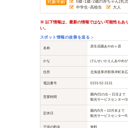
0歳･1歳･2歳の赤ちゃん(乳児
対象年齢
中学生･高校生
大人
※ 以下情報は、最新の情報ではない可能性もあ
い。
スポット情報の改善を送る
原生花園あやめヶ原
名称
かな
げんせいかえんあやめが
住所
北海道厚岸郡厚岸町末広3
電話番号
0153-52-3131
園内/日の出～日没まで
営業時間
観光サービスセンター/10
園内/5月～10月末まで
定休日
観光サービスセンター/
子供の料金
無料