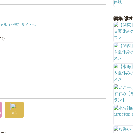
編集部
ャル（公式）サイトへ
0分
K
売店