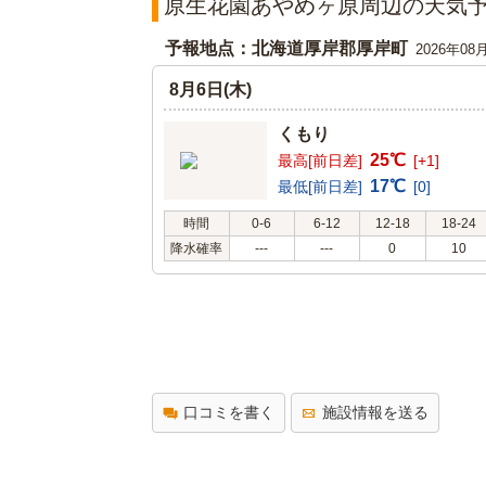
原生花園あやめヶ原周辺の天気
予報地点：北海道厚岸郡厚岸町
2026年08
8月6日(木)
くもり
25℃
最高[前日差]
[+1]
17℃
最低[前日差]
[0]
時間
0-6
6-12
12-18
18-24
降水確率
---
---
0
10
口コミを書く
施設情報を送る