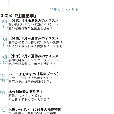
特集をもっと見る
オススメ「注目記事」
【関東】8月＆夏休みのオススメ
暑い夏に行きたい水遊びイベント♪
夏の定番恐竜＆昆虫展も開催！
【関西】8月＆夏休みのオススメ
夏休みの思い出作りに行きたい夏祭り
水遊びスポット＆子供無料イベントも
【東海】8月＆夏休みのオススメ
参加無料ポケモンスタンプラリー♪
気分爽快水遊びスポット情報も！
いこーよおすすめ【早割プラン】
ファミリー向け人気ホテルも！
旅行の予約は早めが断然お得♪
水分補給時は要注意！
直飲みしたペットボトル、
何日後まで飲んでも大丈夫？
お得いっぱい！2026夏の福袋特集
早い者勝ち！数量限定の人気福袋