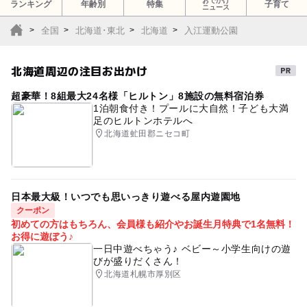
おでかけ
ランキング
年齢別
特集
子育て
ニュース
全国
北海道･東北
北海道
入江運動公園
北海道周辺の注目お出かけ
超豪華！8組最大24名様「ヒルトン」8施設の無料宿泊券
1泊朝食付き！プールに大自然！子ども大満
足のヒルトンホテルへ
北海道虻田郡ニセコ町
日本最大級！いつでも思いっきり遊べる屋内遊園地
クーポン
初めての方はもちろん、会員様も紹介やお誕生月特典で1名無料！
お得に遊ぼう♪
一日中遊べちゃう♪ ベビー～小学生向けの遊
びが盛りだくさん！
北海道札幌市厚別区