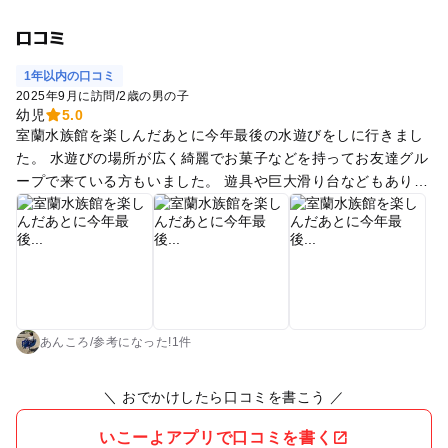
口コミ
1年以内の口コミ
2025年9月に訪問
/
2歳の男の子
幼児
5.0
室蘭水族館を楽しんだあとに今年最後の水遊びをしに行きまし
た。 水遊びの場所が広く綺麗でお菓子などを持ってお友達グル
ープで来ている方もいました。 遊具や巨大滑り台などもあり水
遊びよりそっちが楽しかったようです。 駐車場と公園はテニス
コートを挟んであるくらいの距離でアウトドアのキャリーワゴ
ンに荷物を入れて運ぶと楽ちんかと思います😊
あんころ
/
参考に
なった!
1件
＼ おでかけしたら口コミを書こう ／
いこーよアプリで口コミを書く