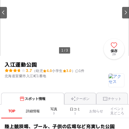
1 / 3
保存
29
入江運動公園
3.7
（幼児
4.0
小学生
3.0
）
1
件
北海道室蘭市入江町1番地
スポット情報
クーポン
チケット
イベント
写真
口コミ
TOP
詳細情報
お知らせ
見どころ
3
1
陸上競技場、プール、子供の広場など充実した公園