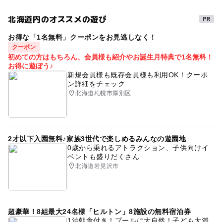
駅から近い
冒険
旅行
ドライブ
複合遊具
北海道内のオススメの遊び
温水プール
屋外遊び
食事持込OK
冬のお出かけ
お得な「1名無料」クーポンをお見逃しなく！
午後から遊べる
外遊び
室蘭市
運動・体を動かす
クーポン
初めての方はもちろん、会員様も紹介やお誕生月特典で1名無料！
夏休み2026
ゴールデンウィーク
お得に遊ぼう♪
新規会員様も既存会員様も利用OK！クーポ
ン詳細をチェック
北海道札幌市厚別区
2才以下入園無料♪家族3世代で楽しめるみんなの遊園地
0歳から乗れるアトラクション、子供向けイ
ベントも盛りだくさん
北海道岩見沢市
超豪華！8組最大24名様「ヒルトン」8施設の無料宿泊券
1泊朝食付き！プールに大自然！子ども大満