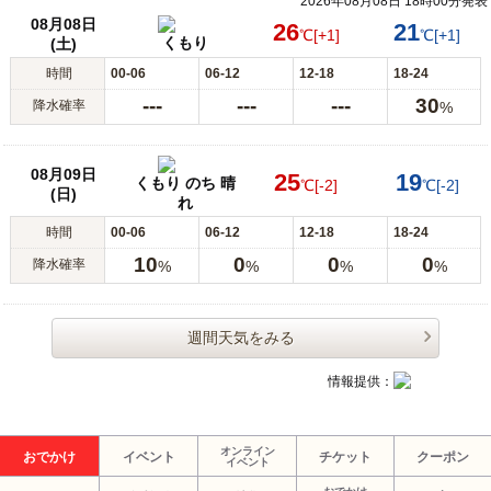
2026年08月08日 18時00分発表
08月08日
26
21
℃
[+1]
℃
[+1]
くもり
(土)
時間
00-06
06-12
12-18
18-24
---
---
---
30
降水確率
%
08月09日
25
19
くもり のち 晴
℃
[-2]
℃
[-2]
(日)
れ
時間
00-06
06-12
12-18
18-24
10
0
0
0
降水確率
%
%
%
%
週間天気をみる
情報提供：
オンライン
おでかけ
イベント
チケット
クーポン
イベント