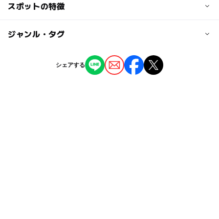
スポットの特徴
※掲載情報は室蘭市のオープンデータを活用しています。
・お車の場合
道央自動車 室蘭ICから25分
ー
◯
駐車場あり
ジャンル・タグ
駅から近い
近くの駅
ー
ー
授乳室あり
託児所
ジャンル
室蘭駅
シェアする
公園・総合公園
プール
アスレチック
ー
◯
雨でもOK
ベビーカーOK
スポーツ施設
◯
ー
食事持込OK
レストラン
タグ
ー
ー
売店
オムツ交換台
運動
三連休
運動公園
芝生広場
ベビーカーOK
冬でも遊べるプール
北海道
冬休み2025-2026
秋のお出かけ2026
登別・室蘭
自然体験
春休み2027
コンビネーション遊具
穴場
シルバーウィーク2026
GW(ゴールデンウィーク)2027