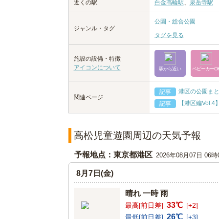
近くの駅
白金高輪駅
、
泉岳寺駅
公園・総合公園
ジャンル・タグ
タグを見る
施設の設備・特徴
アイコンについて
駅から近い
ベビーカーO
港区の公園ま
記事
関連ページ
【港区編Vol.
記事
高松児童遊園周辺の天気予報
予報地点：東京都港区
2026年08月07日 06
8月7日(金)
晴れ 一時 雨
33℃
最高[前日差]
[+2]
26℃
最低[前日差]
[+3]