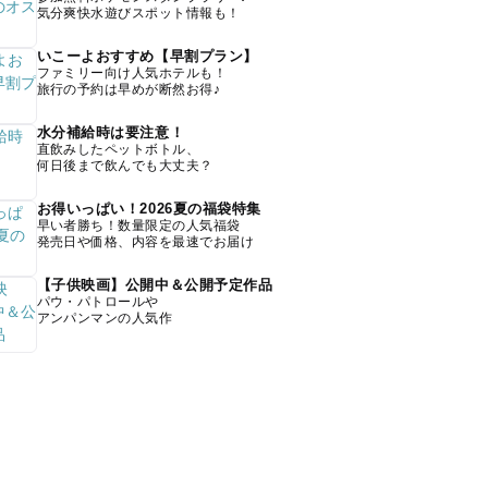
気分爽快水遊びスポット情報も！
いこーよおすすめ【早割プラン】
ファミリー向け人気ホテルも！
旅行の予約は早めが断然お得♪
水分補給時は要注意！
直飲みしたペットボトル、
何日後まで飲んでも大丈夫？
お得いっぱい！2026夏の福袋特集
早い者勝ち！数量限定の人気福袋
発売日や価格、内容を最速でお届け
【子供映画】公開中＆公開予定作品
パウ・パトロールや
アンパンマンの人気作