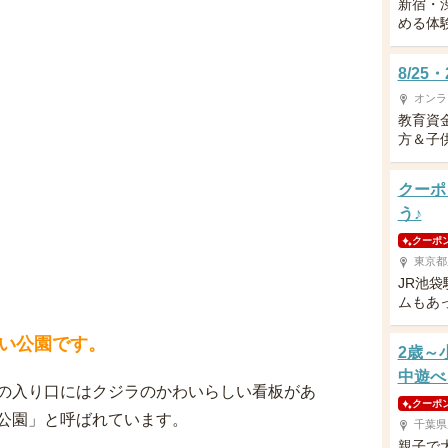
新宿・
める体
8/2
オンラ
教育資
方＆子供
クーポ
う♪
クーポ
東京都
JR池
ムもあ
い公園です。
2歳～
中遊べ
の入り口にはクジラのかわいらしい看板があ
クーポ
公園」と呼ばれています。
千葉県
親子で