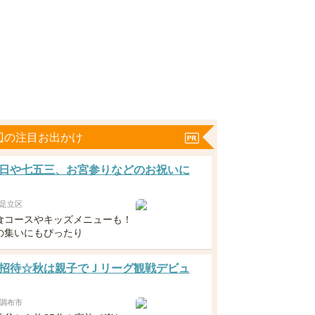
辺の注目お出かけ
日や七五三、お宮参りなどのお祝いに
足立区
食コースやキッズメニューも！
の集いにもぴったり
招待☆秋は親子でＪリーグ観戦デビュ
調布市