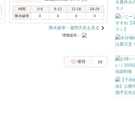
時間
0-6
6-12
12-18
18-24
降水確率
0
0
0
0
降水確率・週間天気を見る
情報提供：
保存
16