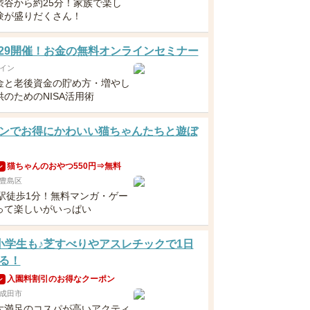
渋谷から約25分！家族で楽し
験が盛りだくさん！
5・29開催！お金の無料オンラインセミナー
イン
金と老後資金の貯め方・増やし
のためのNISA活用術
ンでお得にかわいい猫ちゃんたちと遊ぼ
猫ちゃんのおやつ550円⇒無料
ン
豊島区
袋駅徒歩1分！無料マンガ・ゲー
って楽しいがいっぱい
小学生も♪芝すべりやアスレチックで1日
る！
入園料割引のお得なクーポン
ン
成田市
大満足のコスパが高いアクティ