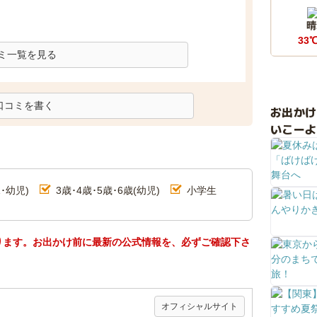
晴
33
ミ一覧を見る
口コミを書く
お出か
いこーよ
･幼児)
3歳･4歳･5歳･6歳(幼児)
小学生
ります。お出かけ前に最新の公式情報を、必ずご確認下さ
オフィシャルサイト