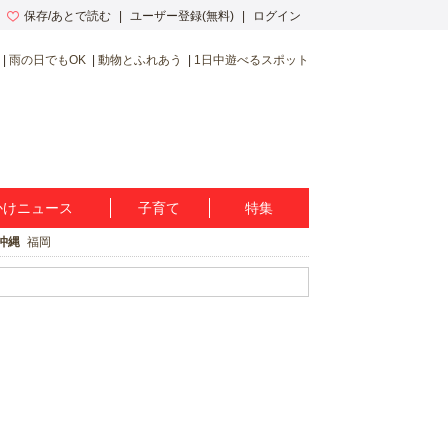
保存/あとで読む
ユーザー登録(無料)
ログイン
雨の日でもOK
動物とふれあう
1日中遊べるスポット
かけニュース
子育て
特集
沖縄
福岡