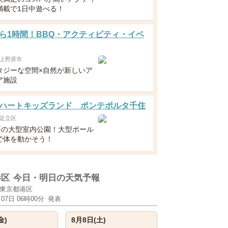
満載で1日中遊べる！
ら1時間！BBQ・アクティビティ・イベ
上野原市
タジーな空間×自然が新しいア
ア施設
ハートキッズランド ポンテポルタ千住
足立区
0坪の大型室内公園！大型ボール
で体を動かそう！
港区
今日・明日の天気予報
東京都港区
月07日 06時00分
発表
金)
8月8日(土)