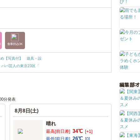
K
食事持込OK
とめ【写真付】 遊具・設
4】パパ芸人の東京23区「
編集部
時00分発表
8月8日(土)
晴れ
34℃
最高[前日差]
[+1]
26℃
最低[前日差]
[0]