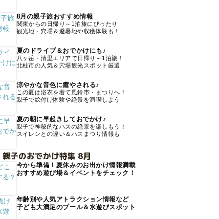
8月の親子旅おすすめ情報
関東からの日帰り～1泊旅にぴったり
観光地・穴場＆避暑地や収穫体験も！
夏のドライブ＆おでかけにも♪
八ヶ岳・清里エリアで日帰り～1泊旅！
北杜市の人気＆穴場観光スポット厳選
涼やかな音色に癒やされる♪
この夏は浴衣を着て風鈴市・まつりへ！
親子で絵付け体験や絶景を満喫しよう
夏の朝に早起きしておでかけ♪
親子で神秘的なハスの絶景を楽しもう！
スイレンとの違い＆ハスまつり情報も
 親子のおでかけ特集 8月
今から準備！夏休みのお出かけ情報満載
おすすめ遊び場＆イベントをチェック！
年齢別や人気アトラクション情報など
子ども大満足のプール＆水遊びスポット