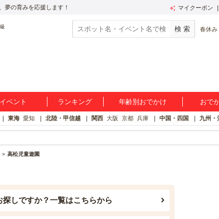
、夢の育みを応援します！
マイクーポン
春休み
イベント
ランキング
年齢別おでかけ
おで
東海
愛知
北陸・甲信越
関西
大阪
京都
兵庫
中国・四国
九州・
高松児童遊園
お探しですか？一覧はこちらから