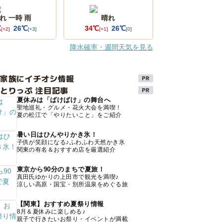
れ 一時 雨
晴れ
℃
26℃
34℃
26℃
[+2]
[+3]
[+1]
[0]
降水確率・週間天気を見る
け家族にイチオシ情報
とりっぷ 注目記事
夏休みは「ばけばけ」の舞台へ
聖地巡礼・グルメ・花火大会を満喫！
夏の松江で「やりたいこと」をご紹介
暑い日はひんやりかき氷！
子供が笑顔になる♪ふわふわ天然かき氷
関東の有名＆おすすめ店を厳選紹介
東京から90分のまちで夏旅！
真田氏ゆかりの上田市で観光を満喫♪
涼しい高原・国宝・別所温泉をめぐる旅
【関東】おすすめ夏祭り情報
8月＆夏休みに楽しめる♪
親子で行きたいお祭り・イベントが満載