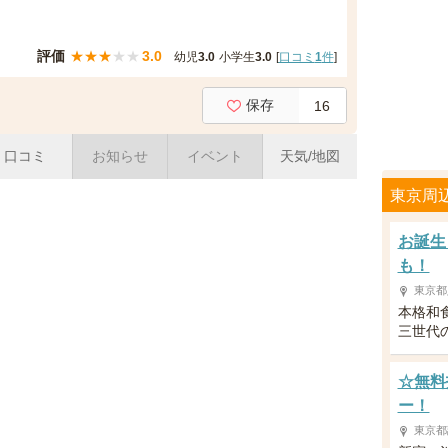
評価
★
★
★
★
★
3.0
幼児
3.0
小学生
3.0
[
口コミ
1
件
]
保存
16
口コミ
お知らせ
イベント
天気/地図
東京周
お誕生
も！
東京都
本格和
三世代
☆無料
ー！
東京都