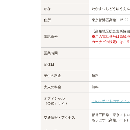
かな
たかまつじどうゆうえん
住所
東京都港区高輪1-15-22
【高輪地区総合支所協働推進
電話番号
※この電話番号は高輪地
カーナビの設定にはご注
営業時間
定休日
子供の料金
無料
大人の料金
無料
オフィシャル
このスポットのオフィシ
（公式）サイト
都営三田線・東京メトロ
交通情報・アクセス
ちぃばす（高輪ルート）