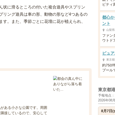
ビティ
ん状に滑るところの付いた複合遊具やスプリン
プリング遊具は車の形、動物の形など4つあるの
都心か
ます。また、季節ごとに花壇に花が植えられ、
ント
山梨県
ファン
ウトド
ピュア
東京都
約75
プール
東京都
予報地点：
2026年08
気がある小さな公園です。周囲
8月7日(
に隣接しているので、安心して