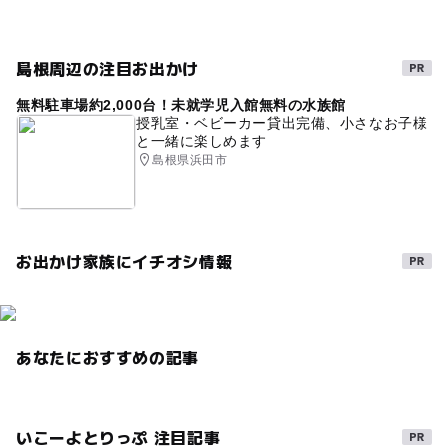
バックヤードツアー
春休み2027
タッチプール
朝から遊べる
ウミガメ
魚とふれあう
島根周辺の注目お出かけ
ゴールデンウィーク
夏休み2016
夏休み2014
無料駐車場約2,000台！未就学児入館無料の水族館
授乳室・ベビーカー貸出完備、小さなお子様
イルカショー
GW(ゴールデンウィーク)2027
と一緒に楽しめます
島根県浜田市
ペンギンがいる水族館
GW2016
GW
夏休み2015
ペンギン
2014年夏休み特集
雨でも遊べる
午後から遊べる
ゴールデンウィーク2016
お出かけ家族にイチオシ情報
雨の日でもOK
水族館バックヤードツアー
1日中遊べるスポット
雨の日おでかけ
浜田・江津・有福
ナイトミュージアム・アクアリウム
あなたにおすすめの記事
gw2015
いこーよとりっぷ 注目記事