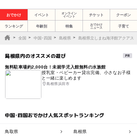
オンライン
おでかけ
イベント
チケット
クーポン
イベント
おでかけ
ランキング
年齢別
特集
子育て
ニュース
全国
中国･四国
島根県
島根県立しまね海洋館アクアス
島根県内のオススメの遊び
無料駐車場約2,000台！未就学児入館無料の水族館
授乳室・ベビーカー貸出完備、小さなお子様
と一緒に楽しめます
島根県浜田市
中国･四国おでかけ人気スポットランキング
鳥取県
島根県