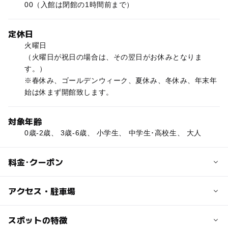
00（入館は閉館の1時間前まで）
定休日
火曜日
（火曜日が祝日の場合は、その翌日がお休みとなりま
す。）
※春休み、ゴールデンウィーク、夏休み、冬休み、年末年
始は休まず開館致します。
対象年齢
0歳-2歳、 3歳-6歳、 小学生、 中学生･高校生、 大人
料金･クーポン
子供の料金
アクセス・駐車場
小・中・高校生：500円
幼児（未就学児童）：無料
交通アクセス
スポットの特徴