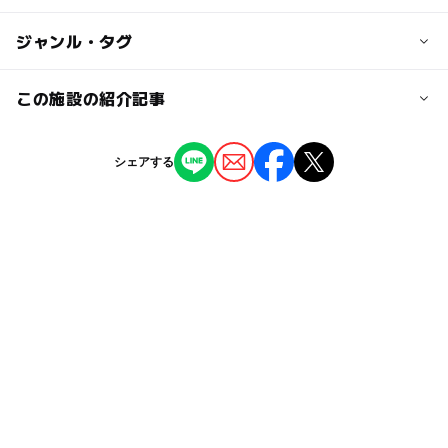
JR山陰本線「波子」駅よりアクアスロードを徒歩10分
大人の料金
◯
ー
駐車場あり
ジャンル・タグ
駅から近い
1,700円
近くの駅
波子駅
ー
ー
授乳室あり
託児所
ジャンル
この施設の紹介記事
水族館
◯
ー
雨でもOK
ベビーカーOK
久代駅
【島根】11月22日～24日の三連休おでかけ
シェアする
にもおすすめ！人気スポットランキング
タグ
ー
ー
食事持込OK
レストラン
2025年11月21日
敬川駅
年間パスあり
イルカ
GW(ゴールデンウィーク)2016
【島根】11月1日～3日の三連休おでかけに
ー
ー
売店
オムツ交換台
もおすすめ！人気スポットランキング
駐車場料金
日本海
冬休み2025-2026
ショーがある水族館
2025年10月31日
無料
イルカが見られる水族館
旅行
駐車場あり
【島根】10月11日～13日の三連休おでかけ
水族館年間パス
海亀
室内
にもおすすめ！人気スポットランキング
駐車場詳細
2025年10月10日
無料（2000台）
ゴールデンウィーク2015
動物とふれあう
GW(ゴールデンウィーク)2015
ショー
トランポリン
三連休
平成27年
雨でも楽しめる
夏休み2026