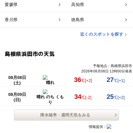
愛媛県
高知県
香川県
徳島県
近くのスポットを探す
島根県浜田市の天気
予報地点：島根県浜田市
2026年08月08日 12時00分発表
08月08日
36
27
℃
[+2]
℃
[+1]
晴れ
(土)
08月09日
34
25
晴れ のち くも
℃
[-2]
℃
[+2]
(日)
り
降水確率・週間天気をみる
情報提供：