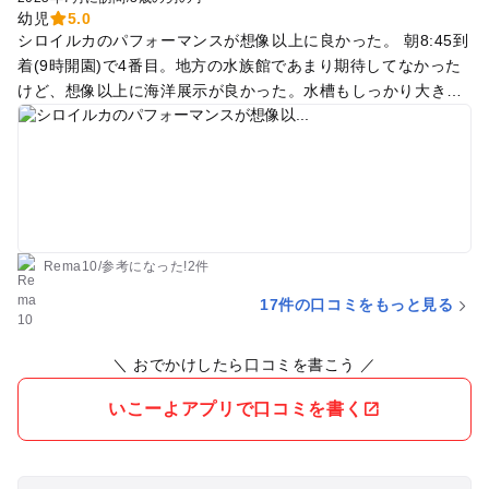
幼児
5.0
シロイルカのパフォーマンスが想像以上に良かった。 朝8:45到
着(9時開園)で4番目。地方の水族館であまり期待してなかった
けど、想像以上に海洋展示が良かった。水槽もしっかり大きく
て、綺麗に掃除が行き届いていた。 水族館のショーといえば水
面から見るタイプがほとんどだけど、シロイルカはよく考えた
ら水槽の中。珍しいショーだったけど、とても良かった。 繁殖
プールは2階に上がると水面からのシロイルカを見ることがで
きて、水の中よりも大きく少し怖いくらいの迫力があった。 子
ども向けのイベントや展示、フードもたくさんあって、キッズ
スペースはマットとすべり台などがあり小休憩もできて3歳児
Rema10
/
参考に
なった!
2件
は大満足だった。 大人も、展示のクオリティにも大満足した。
17件の口コミをもっと見る
しかし、島根の夏はとにかく暑かったので、しっかり暑さ対策
紫外線対策は必要です。
＼ おでかけしたら口コミを書こう ／
いこーよアプリで口コミを書く