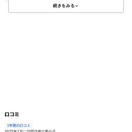
施設なので、夏の暑さや急な雨の日でも快適♪西日本ではアク
続きをみる
口コミ
1年前の口コミ
2025年7月に訪問
/
3歳の男の子