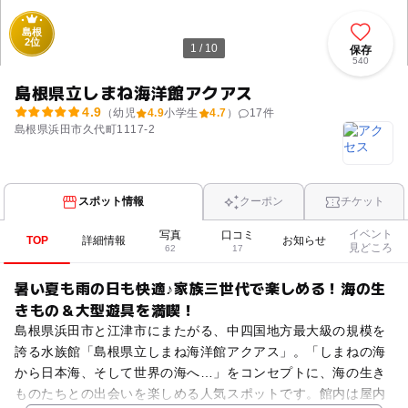
島根
2位
1 / 10
保存
540
島根県立しまね海洋館アクアス
4.9
（幼児
4.9
小学生
4.7
）
17
件
島根県浜田市久代町1117-2
スポット情報
クーポン
チケット
イベント
写真
口コミ
TOP
詳細情報
お知らせ
見どころ
62
17
暑い夏も雨の日も快適♪家族三世代で楽しめる！海の生
きもの＆大型遊具を満喫！
島根県浜田市と江津市にまたがる、中四国地方最大級の規模を
誇る水族館「島根県立しまね海洋館アクアス」。「しまねの海
から日本海、そして世界の海へ…」をコンセプトに、海の生き
ものたちとの出会いを楽しめる人気スポットです。館内は屋内